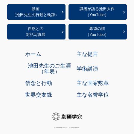
動画
識者が語る池田大作
（池田先生の行動と軌跡）
（YouTube）
自然との
希望の譜
対話写真展
（YouTube）
ホーム
主な提言
池田先生のご生涯
学術講演
（年表）
信念と行動
主な国家勲章
世界交友録
主な名誉学位
©
SokaGakkai（JAPAN） All Rights Reserved.