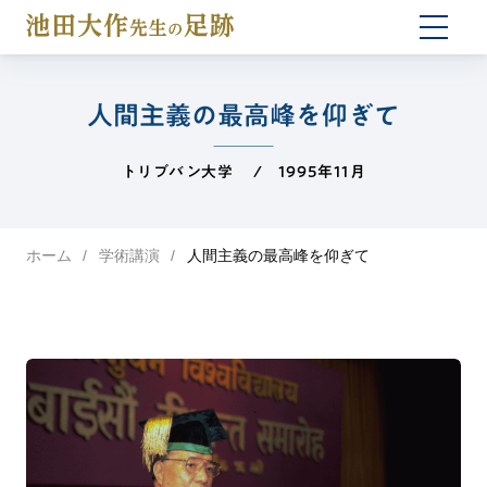
togg
navi
人間主義の最高峰を仰ぎて
トリブバン大学 / 1995年11月
ホーム
学術講演
人間主義の最高峰を仰ぎて