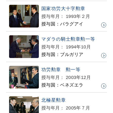
国家功労大十字勲章
授与年月： 1993年２月
授与国：パラグアイ
マダラの騎士勲章勲一等
授与年月： 1994年10月
授与国：ブルガリア
功労勲章 勲一等
授与年月： 2003年12月
授与国：ベネズエラ
北極星勲章
授与年月： 2005年７月