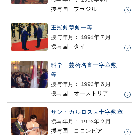
授与国：ブラジル
王冠勲章勲一等
授与年月： 1991年７月
授与国：タイ
科学・芸術名誉十字章勲一
等
授与年月： 1992年６月
授与国：オーストリア
サン・カルロス大十字勲章
授与年月： 1993年２月
授与国：コロンビア