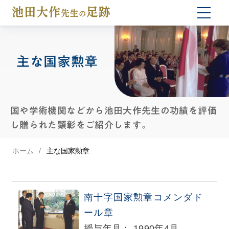
togg
navi
主な国家勲章
国や学術機関などから池田大作先生の功績を評価
し贈られた顕彰をご紹介します。
ホーム
主な国家勲章
南十字国家勲章コメンダド
ール章
授与年月： 1990年4月