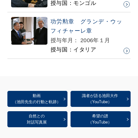
授与国：モンゴル
功労勲章 グランデ・ウッ
フィチャーレ章
授与年月： 2006年１月
授与国：イタリア
動画
識者が語る池田大作
（池田先生の行動と軌跡）
（YouTube）
自然との
希望の譜
対話写真展
（YouTube）