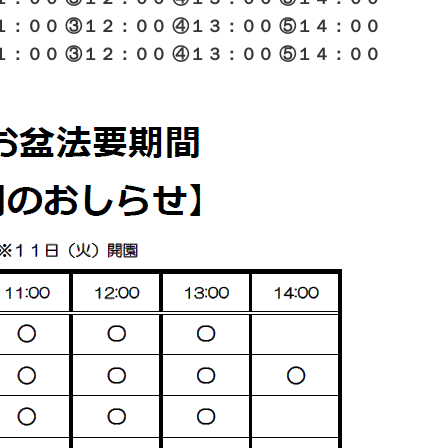
１：００ ③１２：００ ④１３：００ ⑤１４：００
：００ ③１２：００ ④１３：００ ⑤１４：００