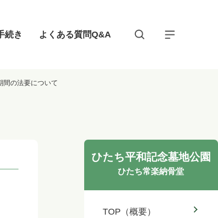
手続き
よくある質問Q&A
盆期間の法要について
ひたち平和記念墓地公園
ひたち常楽納骨堂
TOP（概要）