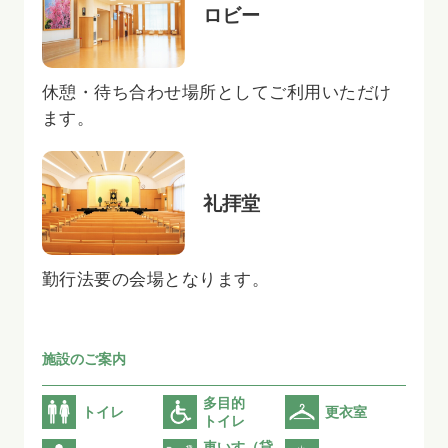
ロビー
休憩・待ち合わせ場所としてご利用いただけ
ます。
礼拝堂
勤行法要の会場となります。
施設のご案内
多目的
トイレ
更衣室
トイレ
車いす（貸