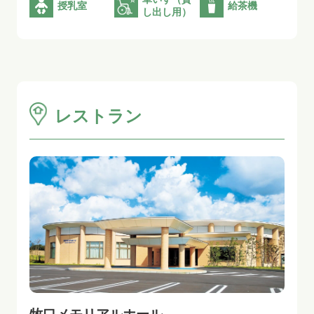
授乳室
給茶機
し出し用）
レストラン