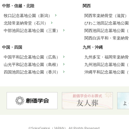
中部・信越・北陸
関西
牧口記念墓地公園（新潟）
関西常楽納骨堂（滋賀）
北陸常楽納骨堂（石川）
びわこ池田記念墓地公園
中部池田記念墓地公園（三重）
関西池田記念墓地公園（
関西白浜平和・常楽納骨
中国・四国
九州・沖縄
中国平和記念墓地公園（広島）
九州多宝・福岡常楽納骨
山光平和記念墓地公園（島根）
九州池田記念墓地公園（
四国池田記念墓地公園（香川）
沖縄平和記念墓地公園（
©SokaGakkai（JAPAN） All Rights Reserved.