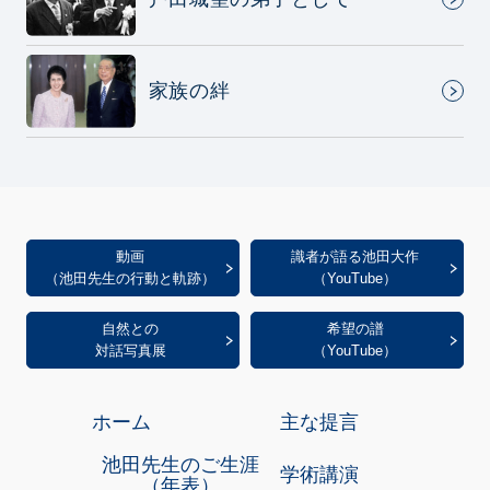
家族の絆
動画
識者が語る池田大作
（池田先生の行動と軌跡）
（YouTube）
自然との
希望の譜
対話写真展
（YouTube）
ホーム
主な提言
池田先生のご生涯
学術講演
（年表）