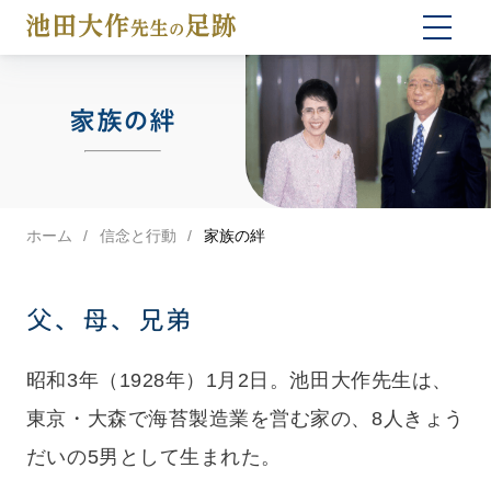
togg
navi
家族の絆
ホーム
信念と行動
家族の絆
父、母、兄弟
昭和3年（1928年）1月2日。池田大作先生は、
東京・大森で海苔製造業を営む家の、8人きょう
だいの5男として生まれた。