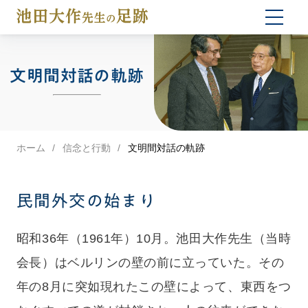
togg
navi
文明間対話の軌跡
ホーム
信念と行動
文明間対話の軌跡
民間外交の始まり
昭和36年（1961年）10月。池田大作先生（当時
会長）はベルリンの壁の前に立っていた。その
年の8月に突如現れたこの壁によって、東西をつ