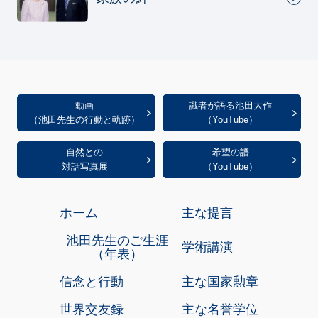
動画
識者が語る池田大作
（池田先生の行動と軌跡）
（YouTube）
自然との
希望の譜
対話写真展
（YouTube）
ホーム
主な提言
池田先生のご生涯
学術講演
（年表）
信念と行動
主な国家勲章
世界交友録
主な名誉学位