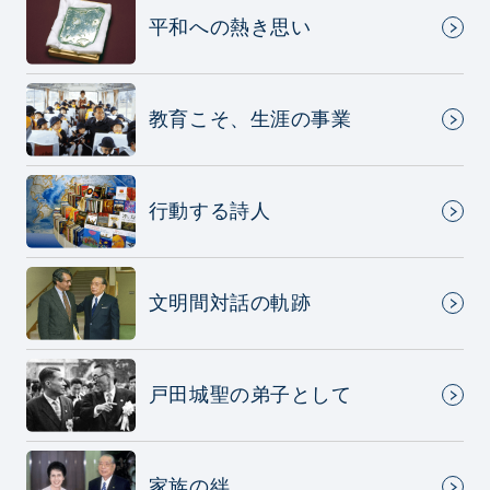
平和への熱き思い
教育こそ、生涯の事業
行動する詩人
文明間対話の軌跡
戸田城聖の弟子として
家族の絆