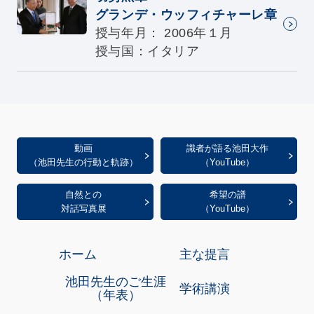
グランデ・ウッフィチャーレ章
授与年月： 2006年１月
授与国：イタリア
動画
識者が語る池田大作
（池田先生の行動と軌跡）
（YouTube）
自然との
希望の譜
対話写真展
（YouTube）
ホーム
主な提言
池田先生のご生涯
学術講演
（年表）