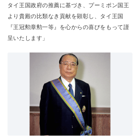
タイ王国政府の推薦に基づき、プーミポン国王
より貴殿の比類なき貢献を顕彰し、タイ王国
『王冠勲章勲一等』を心からの喜びをもって謹
呈いたします」