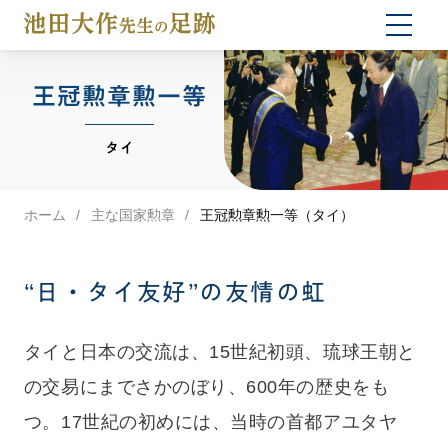
togg
navi
王冠勲章勲一等
タイ
ホーム
主な国家勲章
王冠勲章勲一等（タイ）
“日・タイ友好”の友情の虹
タイと日本の交流は、15世紀初頭、琉球王朝と
の交易にまでさかのぼり、600年の歴史をも
つ。17世紀の初めには、当時の首都アユタヤ