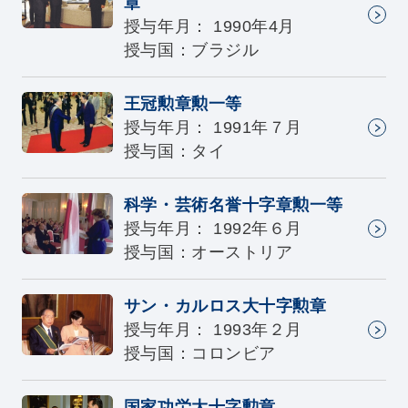
章
授与年月： 1990年4月
授与国：ブラジル
王冠勲章勲一等
授与年月： 1991年７月
授与国：タイ
科学・芸術名誉十字章勲一等
授与年月： 1992年６月
授与国：オーストリア
サン・カルロス大十字勲章
授与年月： 1993年２月
授与国：コロンビア
国家功労大十字勲章