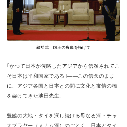
叙勲式 国王の肖像を掲げて
｢かつて日本が侵略したアジアから信頼されてこ
そ日本は平和国家である｣——この信念のまま
に、アジア各国と日本との間に文化と友情の橋
を架けてきた池田先生。
豊饒の大地・タイを潤し続ける母なる河・チャ
オプラヤー（メナム河）のごとく、日本とタイ