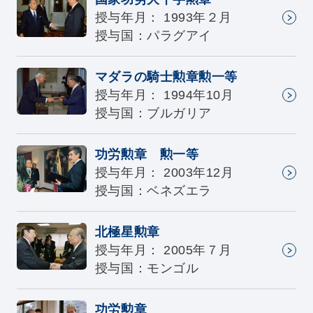
授与年月： 1993年２月
授与国：パラグアイ
マダラの騎士勲章勲一等
授与年月： 1994年10月
授与国：ブルガリア
功労勲章 勲一等
授与年月： 2003年12月
授与国：ベネズエラ
北極星勲章
授与年月： 2005年７月
授与国：モンゴル
功労勲章