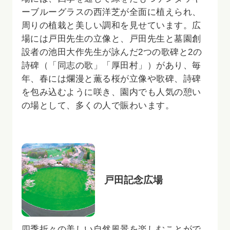
ーブルーグラスの西洋芝が全面に植えられ、
周りの植栽と美しい調和を見せています。広
場には戸田先生の立像と、戸田先生と墓園創
設者の池田大作先生が詠んだ2つの歌碑と2の
詩碑（「同志の歌」「厚田村」）があり、毎
年、春には爛漫と薫る桜が立像や歌碑、詩碑
を包み込むように咲き、園内でも人気の憩い
の場として、多くの人で賑わいます。
戸田記念広場
四季折々の美しい自然風景を楽しむことがで