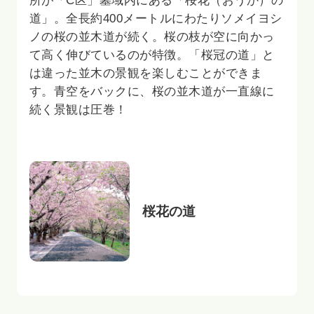
所が「C区」墓域内にある「桜花（おうか）の
道」。全長約400メートルにわたりソメイヨシ
ノの桜の並木道が続く。桜の枝が空に向かっ
て高く伸びているのが特徴。「桜冠の道」と
は違った並木の景観を楽しむことができま
す。青空をバックに、桜の並木道が一直線に
続く景観は圧巻！
桜花の道