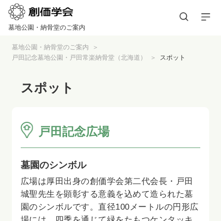
墓地公園・納骨堂のご案内
墓地公園・納骨堂のご案内
戸田記念墓地公園・戸田常楽納骨堂（北海道）
スポット
スポット
戸田記念広場
墓園のシンボル
広場は厚田出身の創価学会第二代会長・戸田
城聖先生を顕彰する意義を込めて造られた墓
園のシンボルです。直径100メートルの円形広
場には、四季を通じて緑をたもつケンタッキ