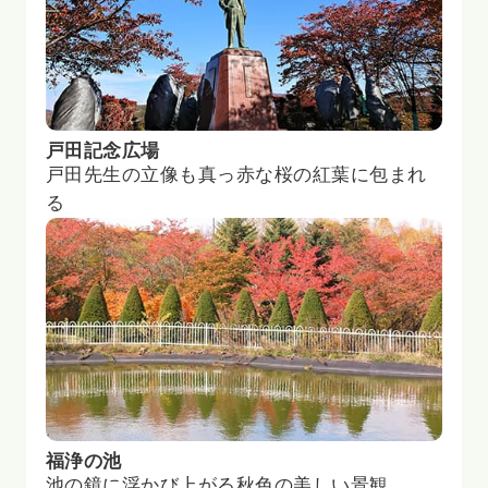
戸田記念広場
戸田先生の立像も真っ赤な桜の紅葉に包まれ
る
福浄の池
池の鏡に浮かび上がる秋色の美しい景観