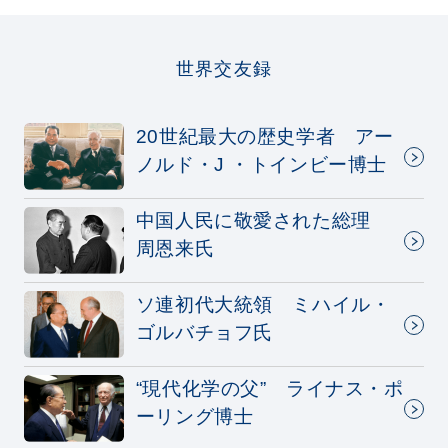
世界交友録
20世紀最大の歴史学者 アー
ノルド・J ・トインビー博士
中国人民に敬愛された総理
周恩来氏
ソ連初代大統領 ミハイル・
ゴルバチョフ氏
“現代化学の父” ライナス・ポ
ーリング博士