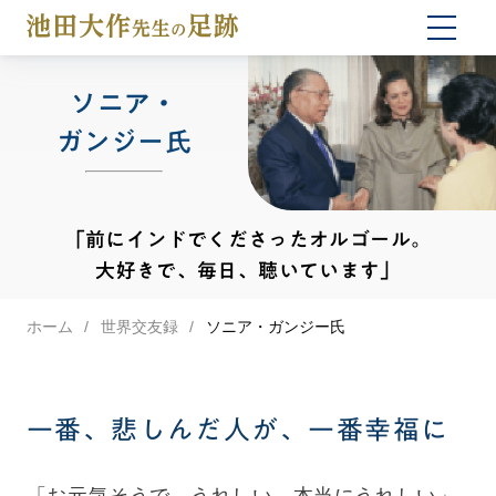
togg
navi
ソニア・
ガンジー氏
「前にインドでくださったオルゴール。
大好きで、毎日、聴いています」
ホーム
世界交友録
ソニア・ガンジー氏
一番、悲しんだ人が、一番幸福に