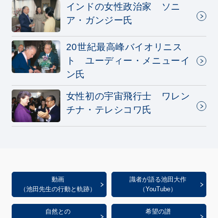
インドの女性政治家 ソニ
ア・ガンジー氏
20世紀最高峰バイオリニス
ト ユーディー・メニューイ
ン氏
女性初の宇宙飛行士 ワレン
チナ・テレシコワ氏
動画
識者が語る池田大作
（池田先生の行動と軌跡）
（YouTube）
自然との
希望の譜