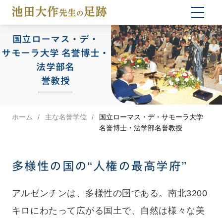
togg
navi
国立ローマス・デ・
サモーラ大学
名誉博士・
法学部名
誉教授
ホーム
主な名誉学位
国立ローマス・デ・サモーラ大学
名誉博士・法学部名誉教授
多様性の国の“人権の最高学府”
アルゼンチンは、多様性の国である。南北3200
キロにわたって広がる国土で、自然は様々な美