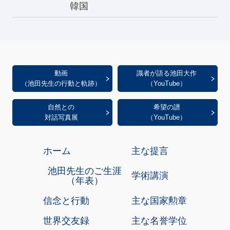
韓国
動画
識者が語る池田大作
（池田先生の行動と軌跡）
（YouTube）
自然との
希望の譜
対話写真展
（YouTube）
ホーム
主な提言
池田先生のご生涯
学術講演
（年表）
信念と行動
主な国家勲章
世界交友録
主な名誉学位