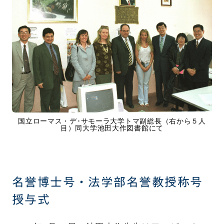
国立ローマス・デ･サモーラ大学トマ副総長（右から５人
目）同大学池田大作図書館にて
名誉博士号・法学部名誉教授称号
授与式