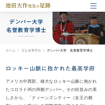
togg
navi
デンバー大学
名誉教育学博士
ホーム
主な名誉学位
デンバー大学 名誉教育学博士
ロッキー山脈に抱かれた最高学府
アメリカ中西部、雄大なロッキー山脈に抱かれ
たコロラド州の州都デンバー。その街並みの美
しさから、「クィーンズシティー（女王の都