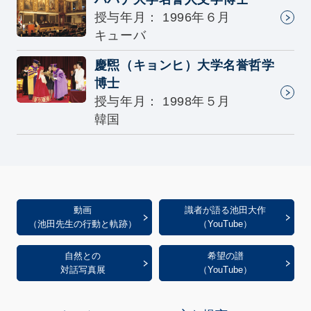
授与年月： 1996年６月
キューバ
慶煕（キョンヒ）大学名誉哲学
博士
授与年月： 1998年５月
韓国
動画
識者が語る池田大作
（池田先生の行動と軌跡）
（YouTube）
自然との
希望の譜
対話写真展
（YouTube）