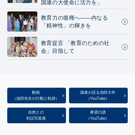
国連の大使命に活力を」
教育力の復権へ——内なる
「精神性」の輝きを
教育提言 「教育のための社
会」目指して
動画
識者が語る池田大作
（池田先生の行動と軌跡）
（YouTube）
自然との
希望の譜
対話写真展
（YouTube）