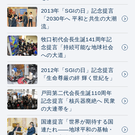
2013年「SGIの日」記念提言
「2030年へ 平和と共生の大潮
流」
牧口初代会長生誕141周年記
念提言「持続可能な地球社会
への大道」
2012年「SGIの日」記念提言
「生命尊厳の絆 輝く世紀を」
戸田第二代会長生誕110周年
記念提言「核兵器廃絶へ 民衆
の大連帯を」
国連提言「世界が期待する国
連たれ——地球平和の基軸・