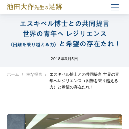
togg
navi
エスキベル博士との共同提言
世界の青年へ レジリエンス
と希望の存在たれ！
（困難を乗り越える力）
2018年6月5日
ホーム
主な提言
エスキベル博士との共同提言 世界の青
年へレジリエンス（困難を乗り越える
力）と希望の存在たれ！