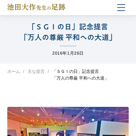
togg
navi
「ＳＧＩの日」記念提言
「万人の尊厳 平和への大道」
2016年1月26日
ホーム
主な提言
「ＳＧＩの日」記念提言
「万人の尊厳 平和への大道」