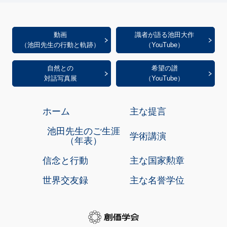
動画
識者が語る池田大作
（池田先生の行動と軌跡）
（YouTube）
自然との
希望の譜
対話写真展
（YouTube）
ホーム
主な提言
池田先生のご生涯
学術講演
（年表）
信念と行動
主な国家勲章
世界交友録
主な名誉学位