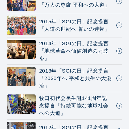
「万人の尊厳 平和への大道」
2015年「SGIの日」記念提言
「人道の世紀へ 誓いの連帯」
2014年「SGIの日」記念提言
「地球革命へ価値創造の万波
を」
2013年「SGIの日」記念提言
「2030年へ 平和と共生の大潮
流」
牧口初代会長生誕141周年記
念提言「持続可能な地球社会
への大道」
2012年「SGIの日」記念提言