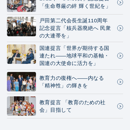
「生命尊厳の絆 輝く世紀を」
戸田第二代会長生誕110周年
記念提言「核兵器廃絶へ 民衆
の大連帯を」
国連提言「世界が期待する国
連たれ——地球平和の基軸・
国連の大使命に活力を」
教育力の復権へ——内なる
「精神性」の輝きを
教育提言 「教育のための社
会」目指して