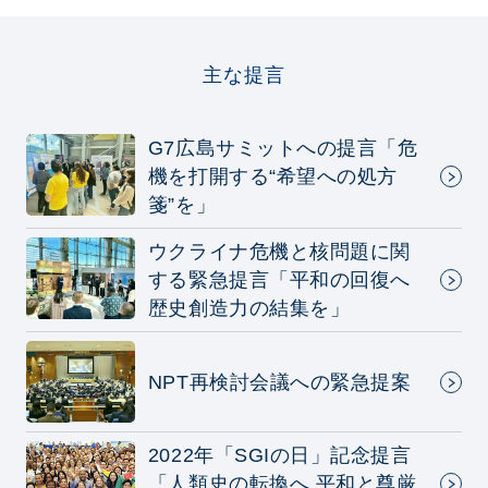
主な提言
G7広島サミットへの提言「危
機を打開する“希望への処方
箋”を」
ウクライナ危機と核問題に関
する緊急提言「平和の回復へ
歴史創造力の結集を」
NPT再検討会議への緊急提案
2022年「SGIの日」記念提言
「人類史の転換へ 平和と尊厳