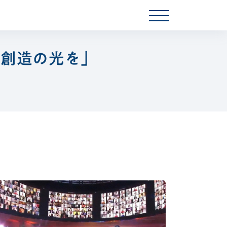
toggle
navigation
値創造の光を」