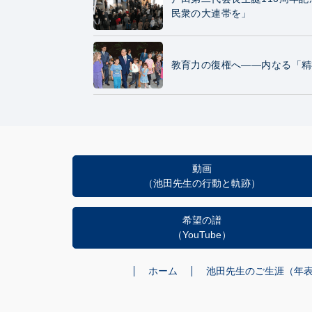
民衆の大連帯を」
教育力の復権へ——内なる「精
動画
（池田先生の行動と軌跡）
希望の譜
（YouTube）
ホーム
池田先生のご生涯（年