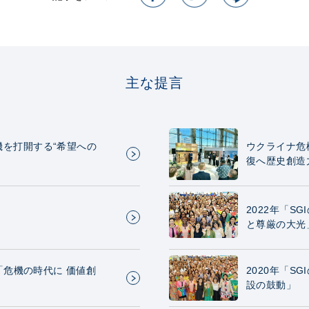
主な提言
機を打開する“希望への
ウクライナ危
復へ歴史創造
2022年「S
と尊厳の大光
 「危機の時代に 価値創
2020年「S
設の鼓動」