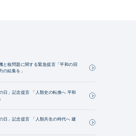
機と核問題に関する緊急提言「平和の回
力の結集を」
GIの日」記念提言 「人類史の転換へ 平和
」
GIの日」記念提言 「人類共生の時代へ 建