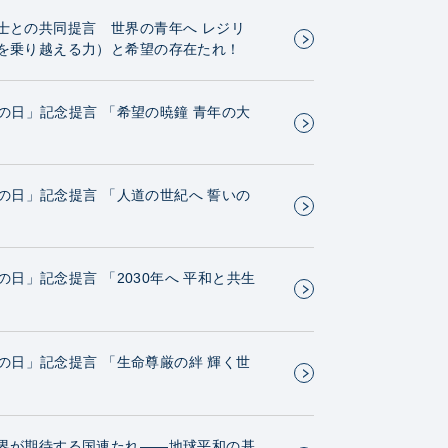
士との共同提言 世界の青年へ レジリ
を乗り越える力）と希望の存在たれ！
GIの日」記念提言 「希望の暁鐘 青年の大
GIの日」記念提言 「人道の世紀へ 誓いの
GIの日」記念提言 「2030年へ 平和と共生
GIの日」記念提言 「生命尊厳の絆 輝く世
界が期待する国連たれ——地球平和の基