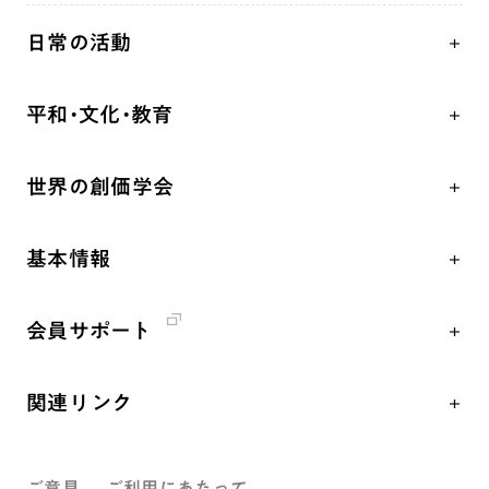
人間革命
日常の活動
自他共の幸福
学会永遠の五指針
祈り
平和・文化・教育
朝晩の祈り（勤行・唱題）
御本尊
「平和の文化」を構築
座談会
聖典
世界の創価学会
核兵器の廃絶、軍縮に向け連帯を拡大
仏法を学ぶ
日蓮大聖人の仏法（教学入門）
各国WEBSITE
「人権文化」「ジェンダー平等」を促進
仏法を語る
釈尊～法華経
基本情報
世界の創価学会の歴史
「持続可能な開発目標（SDGs）」の取り組み
主な行事
日蓮大聖人
創価学会 会憲
人道支援
年間の活動について
創価学会の三代会長
会員サポート
創価学会 会則
音楽活動
友人葬
初代会長・牧口常三郎先生
座談会御書ｅ講義
創価学会 社会憲章
展示活動
彼岸
第2代会長・戸田城聖先生
関連リンク
小説『新・人間革命』『人間革命』要旨
組織・機構
教育本部の活動
第3代会長・池田大作先生
創価学会総本部
御書検索［新版］
会長・理事長・各部長紹介
図書贈呈
ご意見
ご利用にあたって