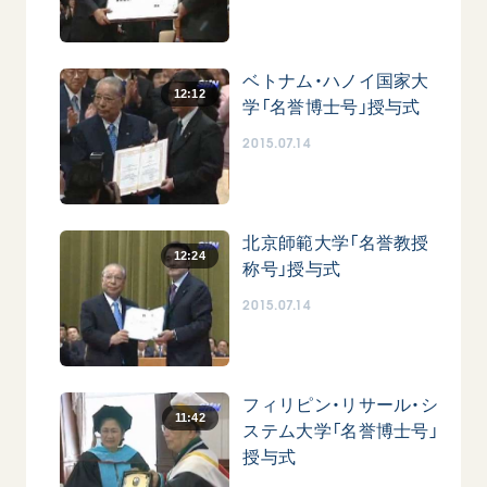
音楽活動
友人葬
初代会長・牧口常三郎先生
座談会御書ｅ講義
創価学会 社会憲章
関連リンク
展示活動
彼岸
第2代会長・戸田城聖先生
小説『新・人間革命』『人間革命』要旨
組織・機構
ベトナム・ハノイ国家大
教育本部の活動
創価学会総本部
第3代会長・池田大作先生
12:12
御書検索［新版］
会長・理事長・各部長の紹介
学「名誉博士号」授与式
ご意見
図書贈呈
墓地公園・納骨堂
2015.07.14
沿革
ご利用にあたって
聖教電子版
略年表
聖教ブックストア
入会について
soka youth media
北京師範大学「名誉教授
関連団体
12:24
称号」授与式
Soka Gakkai グローバルサイト
道府県中心会館
2015.07.14
SGIピースサイト
SOKA PICKS
すべて見る
フィリピン・リサール・シ
11:42
ステム大学「名誉博士号」
授与式