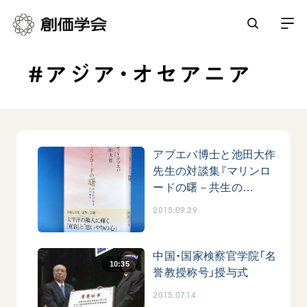
#アジア・オセアニア
創価学会とは
人間革命
日常の活動
自他共の幸福
学会永遠の五指針
アブエバ博士と池田大作
祈り
平和・文化・教育
先生の対談集『マリンロ
朝晩の祈り（勤行・唱題）
御本尊
ードの曙－共生の…
「平和の文化」を構築
座談会
聖典
世界の創価学会
2015.09.29
核兵器の廃絶に向け連帯を拡大
仏法を学ぶ
日蓮大聖人の仏法（教学入門）
各国ウェブサイト
「人権文化」「ジェンダー平等」を促進
仏法を語る
基本情報
釈尊～法華経
中国・国家検察官学院「名
世界の創価学会の歴史
10:35
「持続可能な開発目標（SDGs）」の取り組み
主な行事
誉教授称号」授与式
日蓮大聖人
創価学会 会憲
人道支援
会員サポート
年間の活動について
2015.07.14
創価学会の三代会長
創価学会 会則