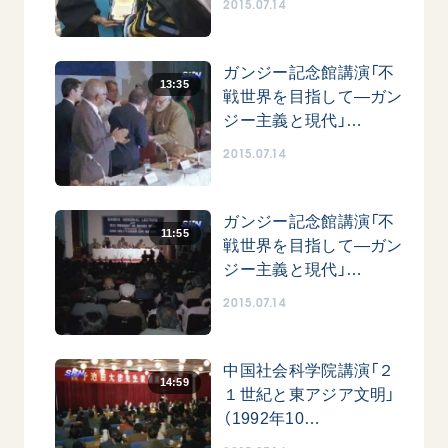
2015.07.14
ガンジー記念館講演「不
13:35
戦世界を目指して―ガン
ジー主義と現代」…
2015.07.14
西
【被爆証言】「原爆の子」として生きた80年
「三つの
広島県 早志百…
2026.07.3
ガンジー記念館講演「不
11:55
2026.08.06
戦世界を目指して―ガン
文化
ジー主義と現代」…
SDGs
平和
動画
2015.07.14
証言
広島
中国社会科学院講演「２
14:59
１世紀と東アジア文明」
（1992年10…