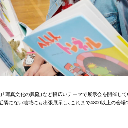
音楽活動
展示活動
教育本部の活動
図書贈呈
＜関連リンク＞
創価学会総本部
墓地公園・納骨堂
聖教電子版
興」「写真文化の興隆」など幅広いテーマで展示会を開催して
聖教ブックストア
人間革命』
近隣にない地域にも出張展示し、これまで4800以上の会場
soka youth media
Soka Gakkai グローバルサイト
SGIピースサイト