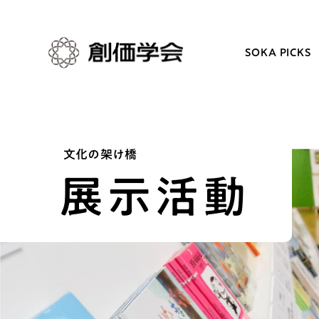
SOKA PICKS
創価学会とは
日常の活動
文化の架け橋
展示活動
人間革命
学会永遠の五指針
自他共の幸福
朝晩の祈り（勤行・唱題
祈り
座談会
御本尊
仏法を学ぶ
聖典
仏法を語る
日蓮大聖人の仏法（教学入門）
主な行事
釈尊～法華経
年間の活動について