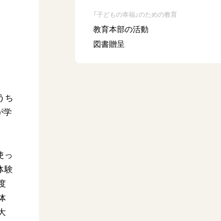
「子どもの幸福」のための教育
教育本部の活動
図書贈呈
うち
が学
使っ
体験
度
体
大