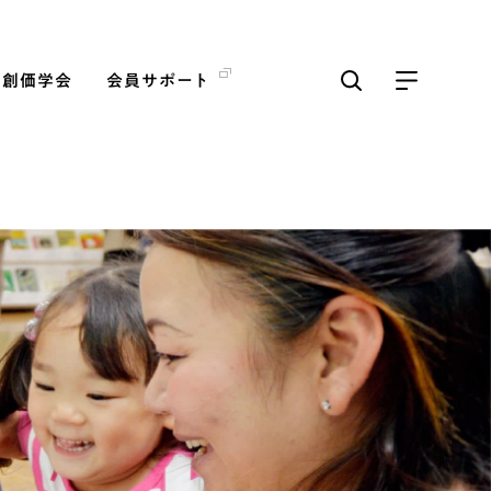
の創価学会
会員サポート
ICKS
すべて見る
【被爆証言】「原爆の子」と
して生きた80年 広島県 早
志百…
2026.08.06
SDGs
平和
動画
証言