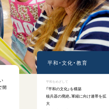
広島
「三つの花ことば」 関西吹
奏楽団
2026.07.31
文化
音楽
動画
平和・文化・教育
「ペンタトニック・ファン
ファーレ」 関西吹奏楽団
2026.07.17
い
平和をめざして
で開
「平和の文化」を構築
文化
音楽
核兵器の廃絶、軍縮に向け連帯を拡
動画
大