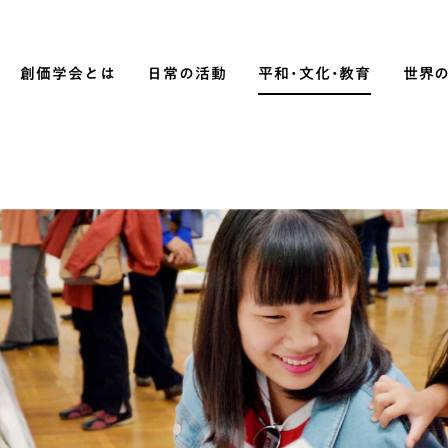
創価学会とは
日常の活動
平和・文化・教育
世界
SOKA P
平和・文化・教育
「平和の文化」を構築
）
核兵器の廃絶に向け連帯を拡大
「人権文化」「ジェンダー平等」を
促進
「持続可能な開発目標（SDGs）」の
取り組み
人道支援