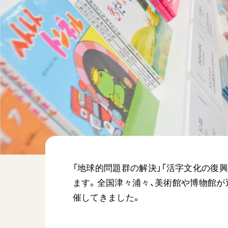
日蓮大聖人
友人葬
創価学会の三代会長
彼岸
初代会長・牧口常三郎先生
第2代会長・戸田城聖先生
第3代会長・池田大作先生
世界の創価学会
基本情報
各国ウェブサイト
会員サポート
世界の創価学会の歴史
座談会御書ｅ講義
「地球的問題群の解決」「活字文化の復
小説『新・人間革命』『
ます。全国津々浦々、美術館や博物館が
要旨
催してきました。
御書検索［新版］