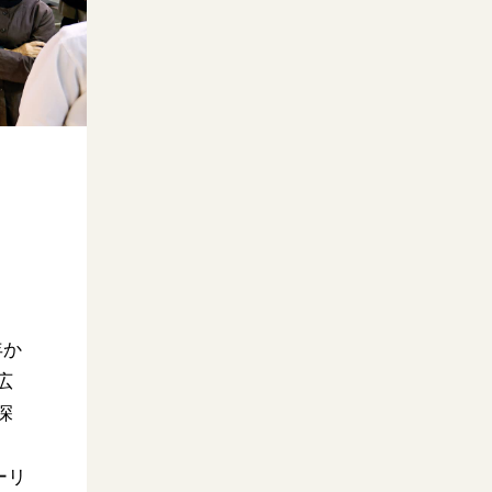
年か
広
深
ーリ