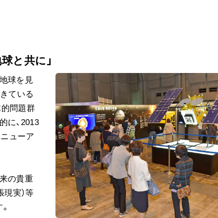
ご意見
ご利用にあたって
球と共に」
と地球を見
生きている
球的問題群
に、2013
リニューア
由来の貴重
張現実）等
す。