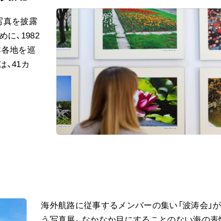
写真を披露
に、1982
本各地を巡
は、41カ
海外航路に従事するメンバーの集い「波涛会」
う写真展。なかなか目にすることのない海の表