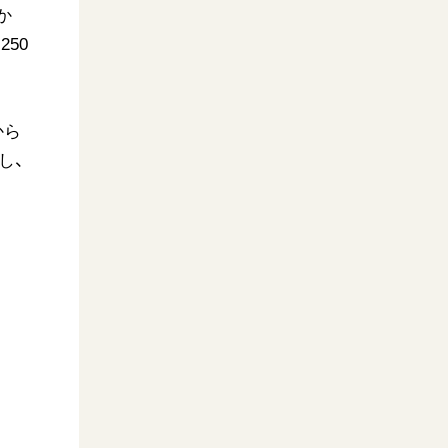
か
50
から
し、