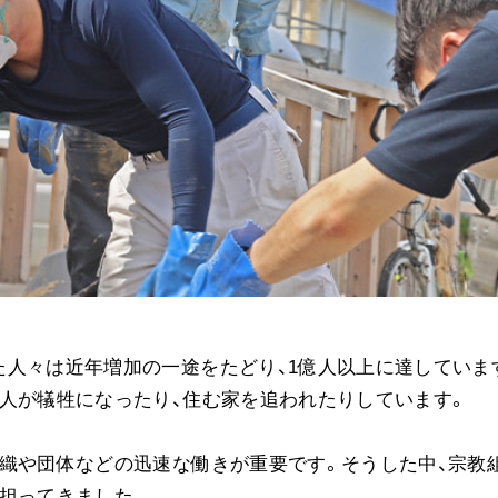
音楽活動
展示活動
教育本部の活動
図書贈呈
＜関連リンク＞
創価学会総本部
墓地公園・納骨堂
聖教電子版
人々は近年増加の一途をたどり、1億人以上に達していま
聖教ブックストア
人間革命』
人が犠牲になったり、住む家を追われたりしています。
soka youth media
Soka Gakkai グローバルサイト
織や団体などの迅速な働きが重要です。そうした中、宗教
SGIピースサイト
担ってきました。