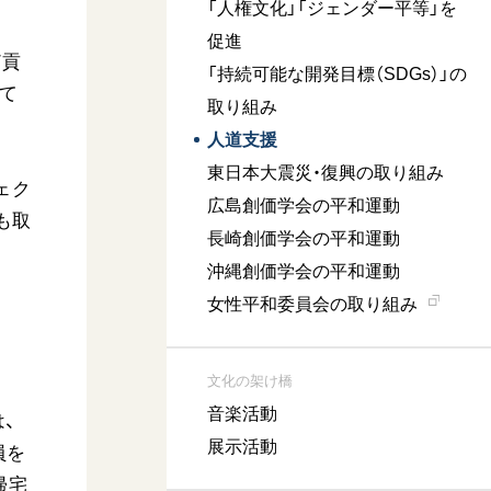
「人権文化」「ジェンダー平等」を
促進
ど貢
「持続可能な開発目標（SDGs）」の
て
取り組み
人道支援
東日本大震災・復興の取り組み
ェク
広島創価学会の平和運動
も取
長崎創価学会の平和運動
沖縄創価学会の平和運動
女性平和委員会の取り組み
文化の架け橋
音楽活動
、
展示活動
員を
帰宅