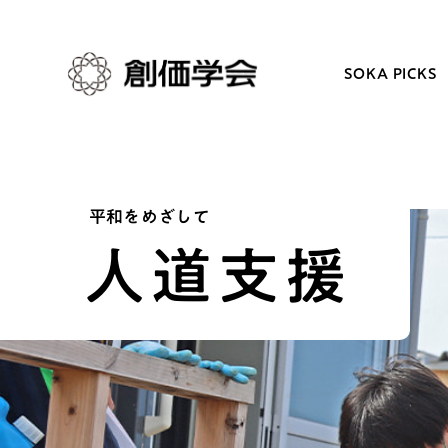
SOKA PICKS
創価学会とは
日常の活動
平和をめざして
人道支援
人間革命
学会永遠の五指針
自他共の幸福
朝晩の祈り（勤行・唱題
祈り
座談会
御本尊
仏法を学ぶ
聖典
仏法を語る
日蓮大聖人の仏法（教学入門）
主な行事
釈尊～法華経
年間の活動について