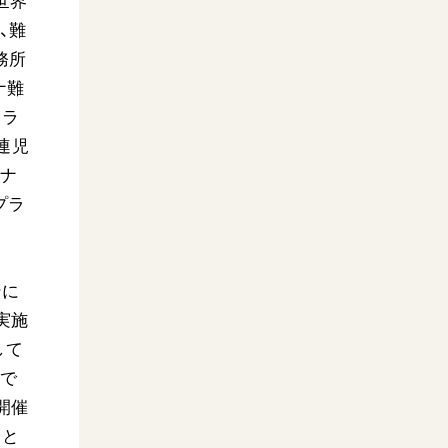
世界
、難
務所
ナ難
クラ
連児
チナ
プラ
ンに
実施
して
内で
開催
」と