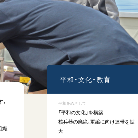
広島
「三つの花ことば」 関西吹
奏楽団
2026.07.31
文化
音楽
動画
平和・文化・教育
「ペンタトニック・ファン
ファーレ」 関西吹奏楽団
2026.07.17
す。
平和をめざして
「平和の文化」を構築
文化
音楽
核兵器の廃絶、軍縮に向け連帯を拡
動画
組織
大