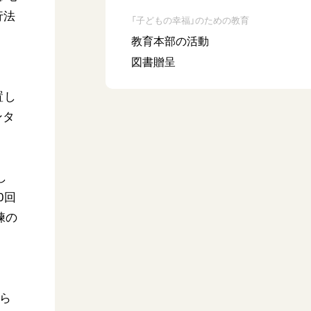
行法
「子どもの幸福」のための教育
教育本部の活動
図書贈呈
置し
ンタ
し
0回
練の
から