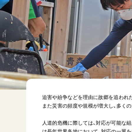
日蓮大聖人
友人葬
創価学会の三代会長
彼岸
初代会長・牧口常三郎先生
第2代会長・戸田城聖先生
第3代会長・池田大作先生
世界の創価学会
基本情報
各国ウェブサイト
会員サポート
世界の創価学会の歴史
座談会御書ｅ講義
迫害や紛争などを理由に故郷を追われた
小説『新・人間革命』『
また災害の頻度や規模が増大し、多くの
要旨
御書検索［新版］
人道的危機に際しては、対応が可能な組
は長年世界各地において、対応の一翼を