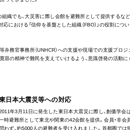
ご意見
の組織でも、大災害に際し会館を避難所として提供するな
ご利用にあたって
応における「信仰を基盤とした組織（FBO）」の役割につい
等弁務官事務所（UNHCR）への支援や現場での支援プロジ
が寛容の精神で難民を支えていけるよう、意識啓発の活動に
東日本大震災等への対応
2011年3月11日に発生した東日本大震災に際し、創価学会は
一時避難所として東北や関東の42会館を提供。会員・非会
問わず、約5000人の避難者を受け入れました。首都圏では