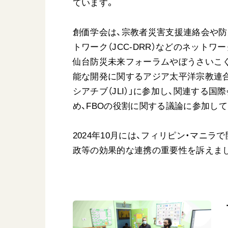
ています。
創価学会は、宗教者災害支援連絡会や防
トワーク（JCC-DRR）などのネット
仙台防災未来フォーラムやぼうさいこくた
能な開発に関するアジア太平洋宗教連合
シアチブ（JLI）」に参加し、関連する
め、FBOの役割に関する議論に参加し
2024年10月には、フィリピン・マニ
政等の効果的な連携の重要性を訴えま