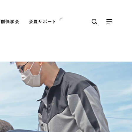
の創価学会
会員サポート
ICKS
すべて見る
【被爆証言】「原爆の子」と
して生きた80年 広島県 早
志百…
2026.08.06
SDGs
平和
動画
証言