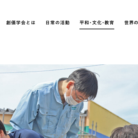
創価学会とは
日常の活動
平和・文化・教育
世界
SOKA P
平和・文化・教育
「平和の文化」を構築
）
核兵器の廃絶に向け連帯を拡大
「人権文化」「ジェンダー平等」を
促進
「持続可能な開発目標（SDGs）」の
取り組み
人道支援