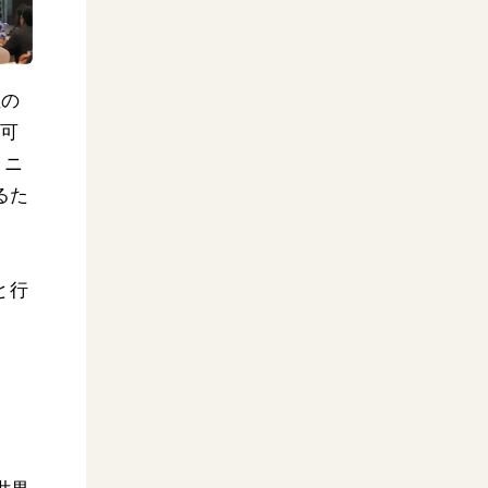
催の
続可
イニ
るた
と行