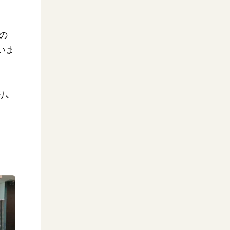
年の
いま
り、