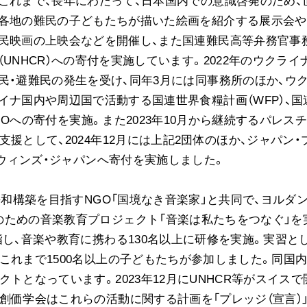
これまで、長年にわたって、日本国内での意識啓発のため、
各地の難民の子どもたちが描いた絵画を紹介する展示会や
民映画の上映会などを開催し、また国連難民高等弁務官事
（UNHCR）への寄付を実施しています。2022年のウクライ
民・避難民の発生を受け、同年3月には同事務所のほか、ウ
イナ国内や周辺国で活動する国連世界食糧計画（WFP）、国
NGOへの寄付を実施。また2023年10月から継続するパレス
援として、2024年12月には上記2団体のほか、ジャパン・
スウィンズ・ジャパンへ寄付を実施しました。
平和構築を目指すNGO「国境なき音楽家」と共同で、ヨルダ
のための音楽教育プロジェクト「音楽は私たちをつなぐ」を
指し、音楽や教育に携わる130名以上に研修を実施。実習と
これまで1500名以上の子どもたちが参加しました。同国
トとなっています。2023年12月にUNHCR等がスイスで
創価学会はこれらの活動に関する計画を「プレッジ（宣言）