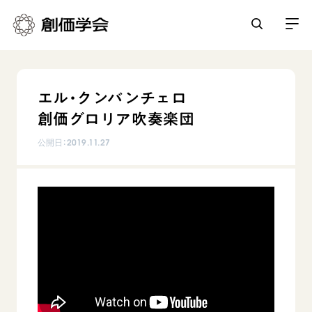
創価学会とは
エル・クンバンチェロ
人間革命
創価グロリア吹奏楽団
日常の活動
自他共の幸福
公開日：
2019.11.27
学会永遠の五指針
祈り
平和・文化・教育
朝晩の祈り（勤行・唱題）
御本尊
「平和の文化」を構築
座談会
聖典
世界の創価学会
核兵器の廃絶に向け連帯を拡大
仏法を学ぶ
日蓮大聖人の仏法（教学入門）
各国ウェブサイト
「人権文化」「ジェンダー平等」を促進
仏法を語る
基本情報
釈尊～法華経
世界の創価学会の歴史
「持続可能な開発目標（SDGs）」の取り組み
主な行事
日蓮大聖人
創価学会 会憲
人道支援
会員サポート
年間の活動について
創価学会の三代会長
創価学会 会則