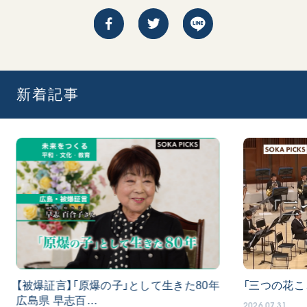
新着記事
【被爆証言】「原爆の子」として生きた80年
「三つの花こ
広島県 早志百…
2026.07.31