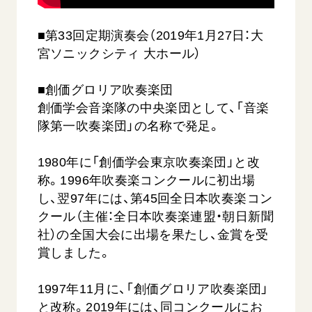
音楽活動
友人葬
初代会長・牧口常三郎先生
座談会御書ｅ講義
創価学会 社会憲章
関連リンク
展示活動
彼岸
■第33回定期演奏会（2019年1月27日：大
第2代会長・戸田城聖先生
小説『新・人間革命』『人間革命』要旨
組織・機構
宮ソニックシティ 大ホール）
教育本部の活動
創価学会総本部
第3代会長・池田大作先生
御書検索［新版］
会長・理事長・各部長の紹介
ご意見
図書贈呈
墓地公園・納骨堂
■創価グロリア吹奏楽団
沿革
ご利用にあたって
創価学会音楽隊の中央楽団として、「音楽
聖教電子版
略年表
隊第一吹奏楽団」の名称で発足。
聖教ブックストア
入会について
soka youth media
1980年に「創価学会東京吹奏楽団」と改
関連団体
Soka Gakkai グローバルサイト
称。1996年吹奏楽コンクールに初出場
道府県中心会館
し、翌97年には、第45回全日本吹奏楽コン
SGIピースサイト
クール（主催：全日本吹奏楽連盟・朝日新聞
SOKA PICKS
社）の全国大会に出場を果たし、金賞を受
すべて見る
賞しました。
1997年11月に、「創価グロリア吹奏楽団」
と改称。2019年には、同コンクールにお