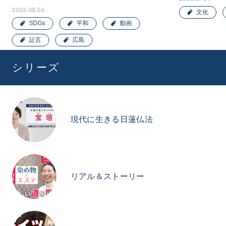
2026.08.06
文化
SDGs
平和
動画
証言
広島
シリーズ
現代に生きる日蓮仏法
リアル＆ストーリー