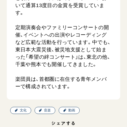
いて通算13度目の金賞を受賞していま
す。
定期演奏会やファミリーコンサートの開
催、イベントへの出演やレコーディング
など広範な活動を行っています。中でも、
東日本大震災後、被災地支援として始ま
西
【被爆証言】「原爆の子」として生きた80年
「三つの
った「希望の絆コンサート」は、東北の他、
広島県 早志百…
2026.07.3
千葉や熊本でも開催してきました。
2026.08.06
文化
楽団員は、首都圏に在住する青年メンバ
SDGs
平和
動画
ーで構成されています。
証言
広島
文化
音楽
動画
シェアする