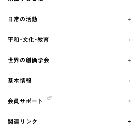
人間革命
日常の活動
自他共の幸福
学会永遠の五指針
祈り
平和・文化・教育
朝晩の祈り（勤行・唱題）
御本尊
「平和の文化」を構築
座談会
聖典
世界の創価学会
核兵器の廃絶、軍縮に向け連帯を拡大
仏法を学ぶ
日蓮大聖人の仏法（教学入門）
各国WEBSITE
「人権文化」「ジェンダー平等」を促進
仏法を語る
釈尊～法華経
基本情報
世界の創価学会の歴史
「持続可能な開発目標（SDGs）」の取り組み
主な行事
日蓮大聖人
創価学会 会憲
人道支援
年間の活動について
創価学会の三代会長
会員サポート
創価学会 会則
音楽活動
友人葬
初代会長・牧口常三郎先生
座談会御書ｅ講義
創価学会 社会憲章
展示活動
彼岸
第2代会長・戸田城聖先生
関連リンク
小説『新・人間革命』『人間革命』要旨
組織・機構
教育本部の活動
第3代会長・池田大作先生
創価学会総本部
御書検索［新版］
会長・理事長・各部長紹介