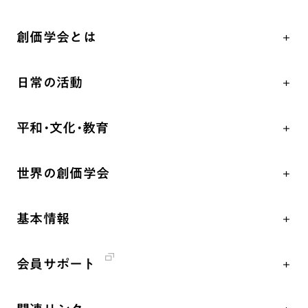
創価学会とは
人間革命
日常の活動
自他共の幸福
学会永遠の五指針
祈り
平和・文化・教育
朝晩の祈り（勤行・唱題）
御本尊
「平和の文化」を構築
座談会
聖典
世界の創価学会
核兵器の廃絶、軍縮に向け連帯を拡大
仏法を学ぶ
日蓮大聖人の仏法（教学入門）
各国WEBSITE
「人権文化」「ジェンダー平等」を促進
仏法を語る
釈尊～法華経
基本情報
世界の創価学会の歴史
「持続可能な開発目標（SDGs）」の取り組み
主な行事
日蓮大聖人
創価学会 会憲
人道支援
年間の活動について
創価学会の三代会長
会員サポート
創価学会 会則
音楽活動
友人葬
初代会長・牧口常三郎先生
座談会御書ｅ講義
創価学会 社会憲章
展示活動
彼岸
第2代会長・戸田城聖先生