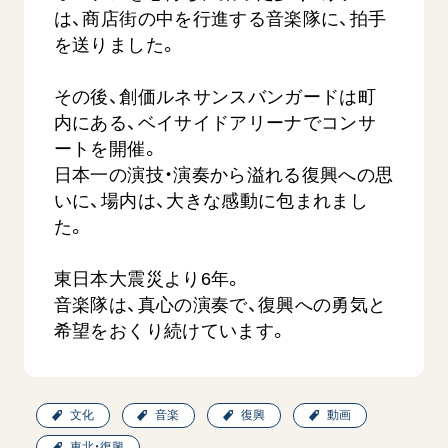
は、商店街の中を行進する音楽隊に、拍手
を送りました。
その後、創価ルネサンスバンガードは町
内にある、ベイサイドアリーナでコンサ
ートを開催。
日本一の演技・演奏から溢れる復興への思
西
【被爆証言】「原爆の子」として生きた80年
「三つの
いに、場内は、大きな感動に包まれまし
広島県 早志百…
2026.07.3
た。
2026.08.06
文化
東日本大震災より6年。
SDGs
平和
動画
音楽隊は、真心の演奏で、復興への勇気と
証言
広島
希望をおくり続けています。
文化
音楽
復興
動画
東北・復興