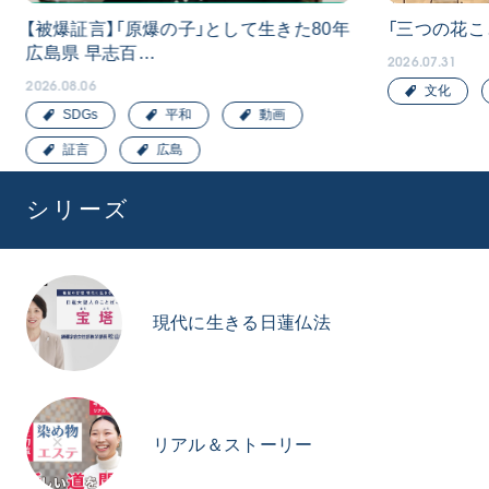
【被爆証言】「原爆の子」として生きた80年
「三つの花こ
広島県 早志百…
2026.07.31
2026.08.06
文化
SDGs
平和
動画
証言
広島
シリーズ
現代に生きる日蓮仏法
リアル＆ストーリー