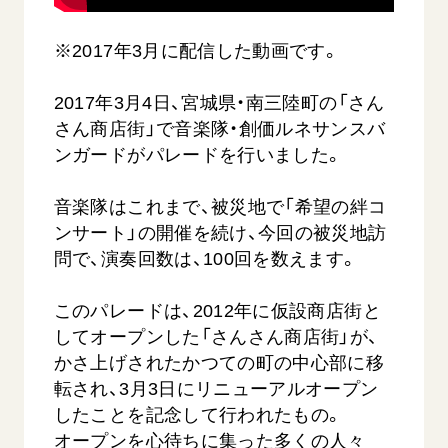
音楽活動
友人葬
初代会長・牧口常三郎先生
座談会御書ｅ講義
創価学会 社会憲章
関連リンク
展示活動
彼岸
※2017年3月に配信した動画です。
第2代会長・戸田城聖先生
小説『新・人間革命』『人間革命』要旨
組織・機構
教育本部の活動
創価学会総本部
第3代会長・池田大作先生
御書検索［新版］
会長・理事長・各部長の紹介
2017年3月4日、宮城県・南三陸町の「さん
ご意見
図書贈呈
墓地公園・納骨堂
さん商店街」で音楽隊・創価ルネサンスバ
沿革
ご利用にあたって
ンガードがパレードを行いました。
聖教電子版
略年表
聖教ブックストア
入会について
音楽隊はこれまで、被災地で「希望の絆コ
soka youth media
ンサート」の開催を続け、今回の被災地訪
関連団体
Soka Gakkai グローバルサイト
問で、演奏回数は、100回を数えます。
道府県中心会館
SGIピースサイト
このパレードは、2012年に仮設商店街と
SOKA PICKS
してオープンした「さんさん商店街」が、
すべて見る
かさ上げされたかつての町の中心部に移
転され、3月3日にリニューアルオープン
したことを記念して行われたもの。
オープンを心待ちに集った多くの人々