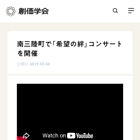
創価学会とは
南三陸町で「希望の絆」コンサート
人間革命
を開催
日常の活動
自他共の幸福
公開日：
2019.03.04
学会永遠の五指針
祈り
平和・文化・教育
朝晩の祈り（勤行・唱題）
御本尊
「平和の文化」を構築
座談会
聖典
世界の創価学会
核兵器の廃絶に向け連帯を拡大
仏法を学ぶ
日蓮大聖人の仏法（教学入門）
各国ウェブサイト
「人権文化」「ジェンダー平等」を促進
仏法を語る
基本情報
釈尊～法華経
世界の創価学会の歴史
「持続可能な開発目標（SDGs）」の取り組み
主な行事
日蓮大聖人
創価学会 会憲
人道支援
会員サポート
年間の活動について
創価学会の三代会長
創価学会 会則