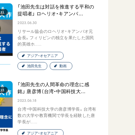
「池田先生は対話を推進する平和の
:21
提唱者」 ロヘリオ・キアンバ…
2023.06.30
リサール協会のロヘリオ・キアンバオ元
会長。フィリピンの独立を果たした国民
的英雄ホ..…
アジア・オセアニア
池田先生
動画
「池田先生の人間革命の理念に感
:15
銘」 唐彦博（台湾・中国科技大…
2023.06.18
台湾・中国科技大学の唐彦博学長。台湾有
数の大学や教育機関で学長を経験した唐
学長が..…
アジア・オセアニア