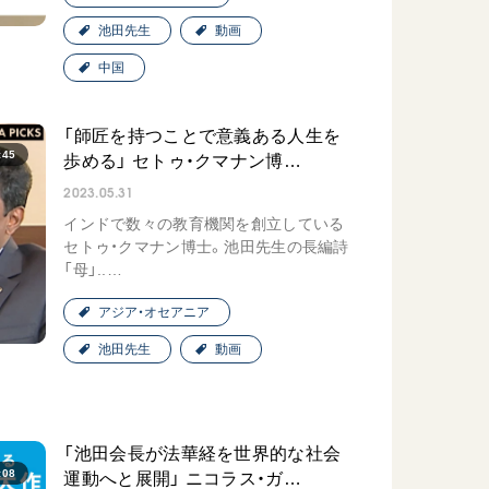
池田先生
動画
中国
「師匠を持つことで意義ある人生を
:45
歩める」 セトゥ・クマナン博…
2023.05.31
インドで数々の教育機関を創立している
セトゥ・クマナン博士。池田先生の長編詩
「母」..…
アジア・オセアニア
池田先生
動画
「池田会長が法華経を世界的な社会
:08
運動へと展開」 ニコラス・ガ…