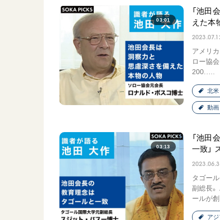
「池田
03:01
えた本
2023.07.1
アメリカ
ロー協会
200..…
北米
動画
「池田
03:13
一致」
2023.06.
タゴール
副総長。
ールが創.
アジ