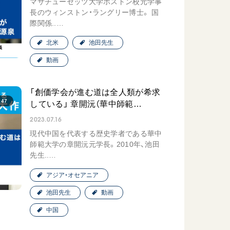
マサチューセッツ大学ボストン校元学事
広島
長のウィンストン・ラングリー博士。 国
際関係..…
「三つの花ことば」 関西吹
北米
池田先生
奏楽団
動画
2026.07.31
文化
音楽
「創価学会が進む道は全人類が希求
動画
:47
している」 章開沅（華中師範…
2023.07.16
現代中国を代表する歴史学者である華中
「ペンタトニック・ファン
師範大学の章開沅元学長。2010年、池田
先生..…
ファーレ」 関西吹奏楽団
2026.07.17
アジア・オセアニア
文化
音楽
池田先生
動画
動画
中国