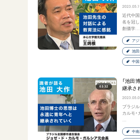
2023.05.1
近代中国
名を冠し
創価学..
アジ
池田
中国
「池田
03:32
継承さ
2023.05.
ブラジル
カルモ・ガ
…
中南