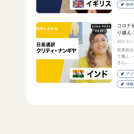
欧州
コロナ
09:21
り越え
2023.01.1
世界的企
て働く、
さん。..
アジ
体験