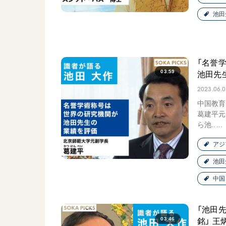
池田
「名誉
03:59
池田先
2023.06.
中国教育
葛建平元
ら池..…
アジ
池田
中国
「池田
03:46
銘」 