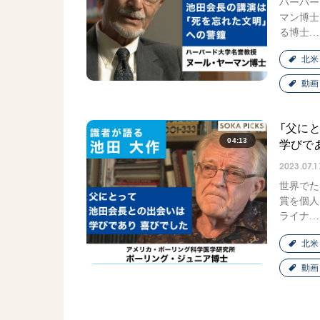
ハーバー
日蓮大聖人
友人葬
マン博士
る博士..
創価学会の三代会長
彼岸
初代会長・牧口常三郎先生
北米
第2代会長・戸田城聖先生
動画
第3代会長・池田大作先生
「父に
04:13
学びで
世界の創価学会
基本情報
2023.07.1
世界でた
各国ウェブサイト
会員サポート
賞を個人
世界の創価学会の歴史
ライナ..
座談会御書ｅ講義
北米
小説『新・人間革命』『
動画
要旨
御書検索［新版］