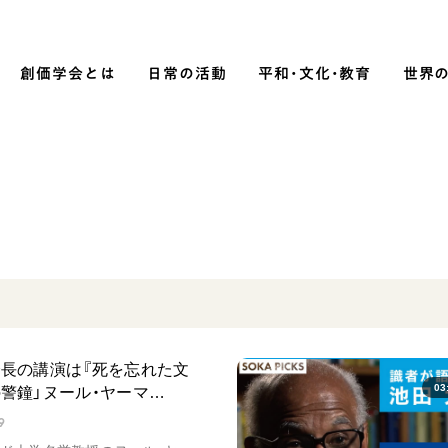
創価学会とは
日常の活動
平和・文化・教育
世界
SOKA P
平和・文化・教育
「平和の文化」を構築
）
核兵器の廃絶に向け連帯を拡大
「人権文化」「ジェンダー平等」を
促進
会長の講演は『死を忘れた文
「持続可能な開発目標（SDGs）」の
03
の警鐘」ヌール・ヤーマ…
取り組み
9
人道支援