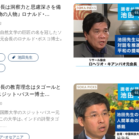
会長は洞察力と思慮深さを備
ご意見
03
物の人物」 ロナルド・…
ご利用にあたって
2
自然文学の巨匠の名を冠したソ
元会長のロナルド・ボスコ博士。
池田先生
会長の教育理念はタゴールと
02
 スジット・バスー博士…
30
国際大学のスジット・バスー元
この大学は、インドの詩聖タゴ
.…
ア・オセアニア