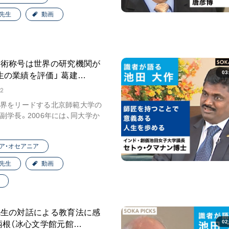
先生
動画
学術称号は世界の研究機関が
03
生の業績を評価」 葛建…
02
界をリードする北京師範大学の
副学長。2006年には、同大学か
ア・オセアニア
先生
動画
先生の対話による教育法に感
02
王炳根（冰心文学館元館…