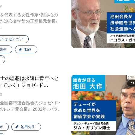
9
を代表する女性作家・謝冰心の
た冰心文学館の王炳根元館長。
…
ア・オセアニア
先生
動画
博士の思想は永遠に青年へと
02
れていく」 ジョゼ・ド…
02
全国都市連合協会のジョゼ・ド・
ルシア元会長。 2002年、パラ..
米
池田先生