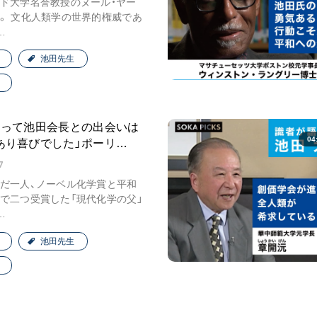
ド大学名誉教授のヌール・ヤー
音楽活動
。 文化人類学の世界的権威であ
…
展示活動
教育本部の活動
池田先生
図書贈呈
とって池田会長との出会いは
04
あり喜びでした」ポーリ…
＜関連リンク＞
7
創価学会総本部
だ一人、ノーベル化学賞と平和
墓地公園・納骨堂
で二つ受賞した「現代化学の父」
…
聖教電子版
聖教ブックストア
池田先生
人間革命』
soka youth media
Soka Gakkai グローバルサイト
SGIピースサイト