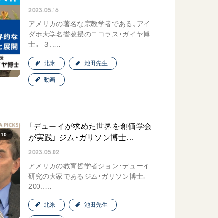
2023.05.16
アメリカの著名な宗教学者である、アイ
ダホ大学名誉教授のニコラス・ガイヤ博
士。 ３..…
北米
池田先生
動画
「デューイが求めた世界を創価学会
:10
が実践」 ジム・ガリソン博士…
2023.05.02
アメリカの教育哲学者ジョン・デューイ
研究の大家であるジム・ガリソン博士。
200..…
北米
池田先生