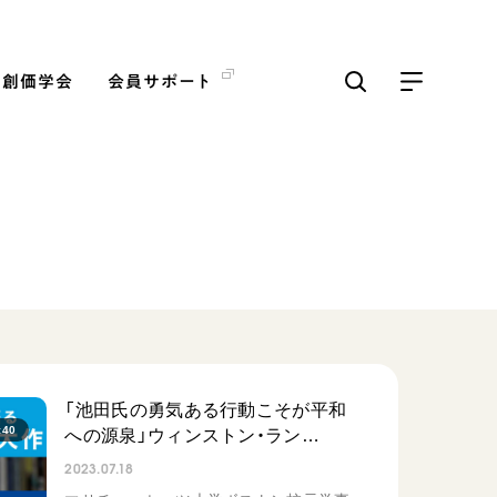
の創価学会
会員サポート
ICKS
すべて見る
【被爆証言】「原爆の子」と
して生きた80年 広島県 早
志百…
2026.08.06
「池田氏の勇気ある行動こそが平和
:40
SDGs
平和
への源泉」ウィンストン・ラン…
2023.07.18
動画
証言