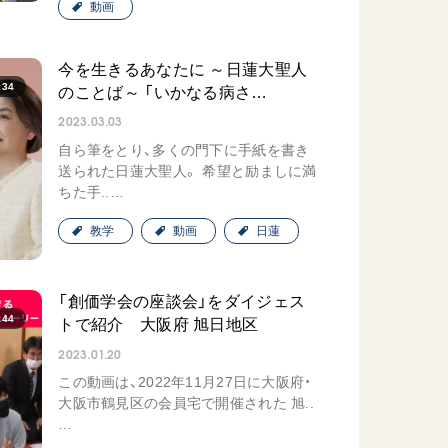
動画
今を生きるあなたに ～日蓮大聖人
:34
のことば～ 「いかなる病さ…
2023.03.03
自ら筆をとり、多くの門下に手紙を書き
送られた日蓮大聖人。 希望と励ましに満
ちた手..…
教学
動画
日蓮
「創価学会の座談会」をダイジェス
:44
トで紹介 大阪府 旭日地区
2023.01.20
この動画は、2022年11月27日に大阪府・
大阪市鶴見区の会員宅で開催された 旭..
…