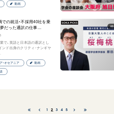
動画
禍での就活・不採用40社を乗
05
、夢だった通訳の仕事…
3
業で、英語と日本語の通訳とし
インド出身のクリティ･ナンギヤ
…
ア・オセアニア
動画
談
1
2
3
4
5