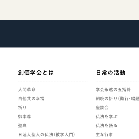
創価学会とは
日常の活動
人間革命
学会永遠の五指針
自他共の幸福
朝晩の祈り（勤行・唱題
祈り
座談会
御本尊
仏法を学ぶ
聖典
仏法を語る
日蓮大聖人の仏法（教学入門）
主な行事