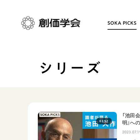
SOKA PICKS
シリーズ
創価学会とは
日常の活動
人間革命
学会永遠の五指針
自他共の幸福
朝晩の祈り（勤行・唱題
祈り
座談会
御本尊
仏法を学ぶ
「池田
聖典
仏法を語る
03:52
明』へ
日蓮大聖人の仏法（教学入門）
主な行事
2023.07.1
釈尊～法華経
年間の活動について