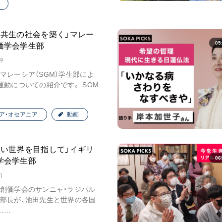
と共生の社会を築く」マレー
05
価学会学生部
29
マレーシア（SGM）学生部によ
運動についての紹介です。 SGM
ア・オセアニア
動画
良い世界を目指して」イギリ
06
学会学生部
1
創価学会のサンニャ・ラジパル
部長が、池田先生と世界の各国
.…