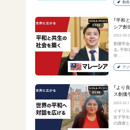
動画
「平和
02:01
シア創
2023.04.
創価学会
る、平和
学..…
アジ
「より
01:58
ス創価
2023.02.1
イギリス
女子学生
の識者と.