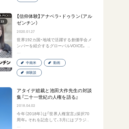
【信仰体験】アナベラ・ドゥラン（アル
:13
ゼンチン）
2020.01.27
世界192カ国・地域で活躍する創価学会メ
ンバーを紹介するグローバルVOICE。 ..
…
中南米
動画
体験談
アタイデ総裁と池田大作先生の対談
集『二十一世紀の人権を語る』
2018.04.02
今年（2018年）は「世界人権宣言」採択70
周年。それを記念して、3月にはブラジ..
…