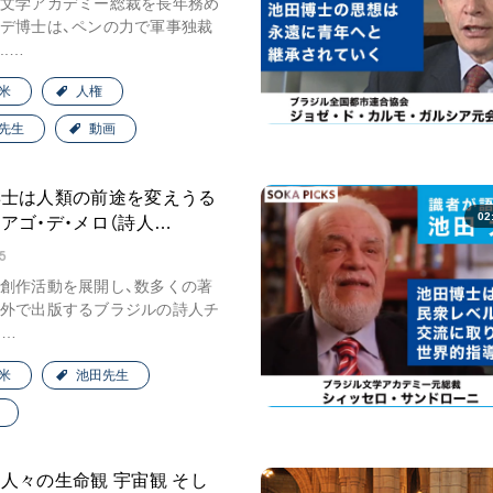
文学アカデミー総裁を長年務め
音楽活動
デ博士は、ペンの力で軍事独裁
.…
展示活動
教育本部の活動
米
人権
図書贈呈
先生
動画
博士は人類の前途を変えうる
02
アゴ・デ・メロ（詩人…
＜関連リンク＞
5
創価学会総本部
創作活動を展開し、数多くの著
墓地公園・納骨堂
外で出版するブラジルの詩人チ
.…
聖教電子版
聖教ブックストア
米
池田先生
人間革命』
soka youth media
Soka Gakkai グローバルサイト
SGIピースサイト
は人々の生命観 宇宙観 そし