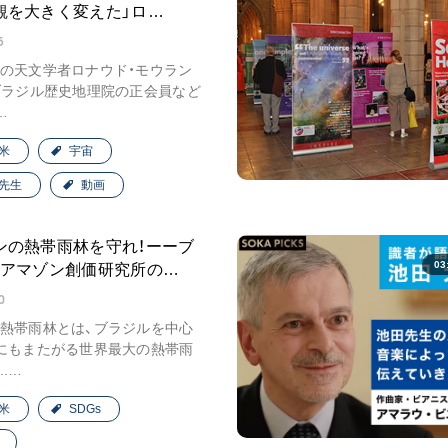
観を大きく変えた」ロ…
ご意見
5
ご利用にあたって
の天文学者ロナウド・モウラン
ブラジル歴史地理院の正会員など
…
米
宇宙
先生
動画
ンの熱帯雨林を守れ！ーーブ
03
・アマゾン創価研究所の…
0
熱帯雨林とは、ブラジルを中心
にもまたがる世界最大の熱帯雨
.…
米
SDGs