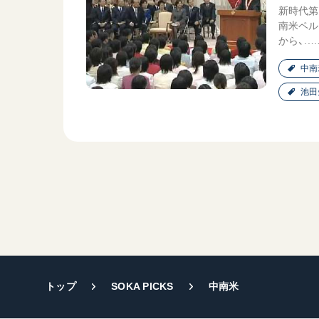
新時代第
南米ペル
から、..
中南
池田
トップ
SOKA PICKS
中南米