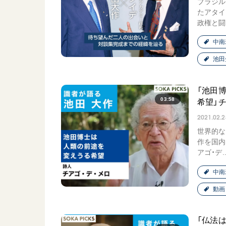
ブラジル
日蓮大聖人
友人葬
たアタイ
政権と闘.
創価学会の三代会長
彼岸
初代会長・牧口常三郎先生
中南
第2代会長・戸田城聖先生
池田
第3代会長・池田大作先生
「池田
03:58
希望」チ
世界の創価学会
基本情報
2021.02.2
世界的な
各国ウェブサイト
会員サポート
作を国内
世界の創価学会の歴史
アゴ・デ.
座談会御書ｅ講義
中南
小説『新・人間革命』『
動画
要旨
御書検索［新版］
「仏法