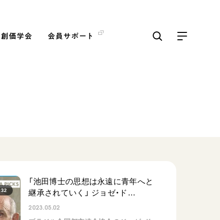
の創価学会
会員サポート
ICKS
すべて見る
【被爆証言】「原爆の子」と
して生きた80年 広島県 早
志百…
2026.08.06
「池田博士の思想は永遠に青年へと
:32
SDGs
平和
継承されていく」 ジョゼ・ド…
2023.05.02
動画
証言