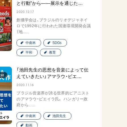
と行動”から――展示を通じた…
2020.12.17
創価学会は、ブラジルのリオデジャネイ
ロで1992年に行われた国連環境開発会議
（地..…
中南米
SDGs
平和
教育
「池田先生の思想を音楽によって伝
:58
えていきたい」アマラウ・ビエ…
2020.11.16
ブラジル音楽界が誇る世界的ピアニスト
のアマラウ・ビエイラ氏。 ハンガリー政
府から..…
中南米
池田先生
動画