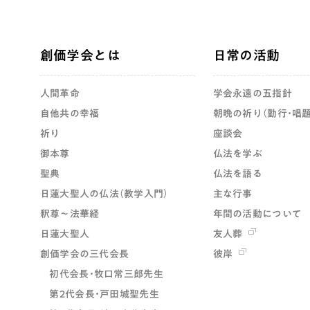
創価学会とは
日常の活動
人間革命
学会永遠の五指針
自他共の幸福
朝晩の祈り（勤行・唱題
祈り
座談会
御本尊
仏法を学ぶ
聖典
仏法を語る
日蓮大聖人の仏法（教学入門）
主な行事
釈尊～法華経
年間の活動について
日蓮大聖人
友人葬
創価学会の三代会長
彼岸
初代会長・牧口常三郎先生
第2代会長・戸田城聖先生