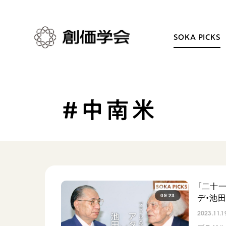
SOKA PICKS
#中南米
創価学会とは
日常の活動
人間革命
学会永遠の五指針
自他共の幸福
朝晩の祈り（勤行・唱題
祈り
座談会
御本尊
仏法を学ぶ
「二十
聖典
仏法を語る
09:23
デ・池
日蓮大聖人の仏法（教学入門）
主な行事
2023.11.1
釈尊～法華経
年間の活動について