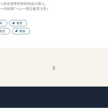
１回全国青年部幹部会の席上、
ー共和国「ペルー国立教育大学」
…
米
教育
先生
動画
1