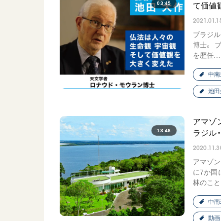
03:45
て価値
2021.01.1
ブラジル
博士。 
を歴任..
中南
池田
アマゾ
13:46
ラジル
2020.11.3
アマゾン
に7か国
林のこと.
中南
動画