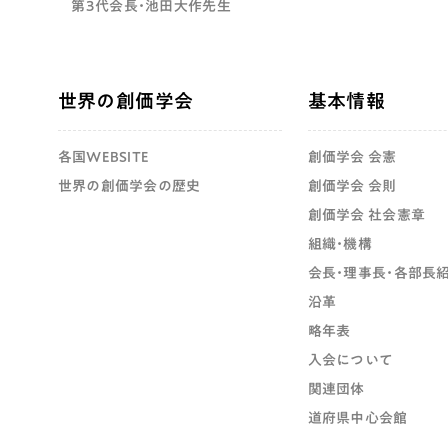
第3代会長・池田大作先生
世界の創価学会
基本情報
各国WEBSITE
創価学会 会憲
世界の創価学会の歴史
創価学会 会則
創価学会 社会憲章
組織・機構
会長・理事長・各部長
沿革
略年表
入会について
関連団体
道府県中心会館