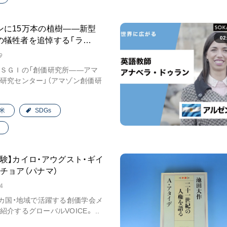
ンに15万本の植樹――新型
02
の犠牲者を追悼する「ラ…
9
ＳＧＩの「創価研究所――アマ
研究センター」（アマゾン創価研
…
米
SDGs
体験】カイロ・アウグスト・ギイ
チョア（パナマ）
4
2カ国・地域で活躍する創価学会メ
紹介するグローバルVOICE。 ..