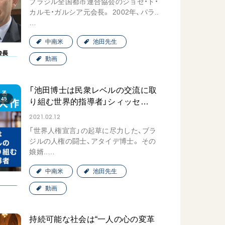
ブラジル全国都市連合協会のジョゼ・ド・
広島
カルモ・ガルシア元会長。 2002年、パラ..
…
「三つの花ことば」 関西吹
中南米
池田先生
奏楽団
動画
2026.07.31
文化
音楽
「池田博士は民衆レベルの交流に取
動画
:45
り組む世界的指導者」シィッセ…
2021.02.12
「世界人権宣言」の起草に尽力した、ブラ
「ペンタトニック・ファン
ジルの人権の闘士、アタイデ博士。 その
娘婿..…
ファーレ」 関西吹奏楽団
2026.07.17
中南米
池田先生
文化
音楽
動画
動画
持続可能な社会は“一人の心の変革