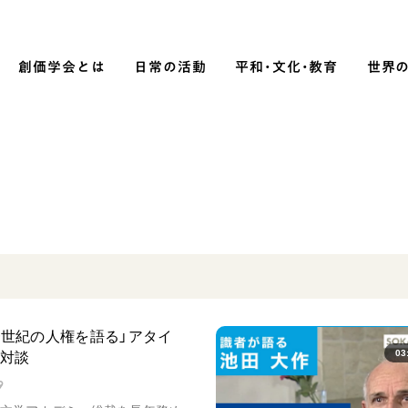
創価学会とは
日常の活動
平和・文化・教育
世界
SOKA P
平和・文化・教育
「平和の文化」を構築
）
核兵器の廃絶に向け連帯を拡大
「人権文化」「ジェンダー平等」を
促進
一世紀の人権を語る」アタイ
「持続可能な開発目標（SDGs）」の
03
田対談
取り組み
9
人道支援