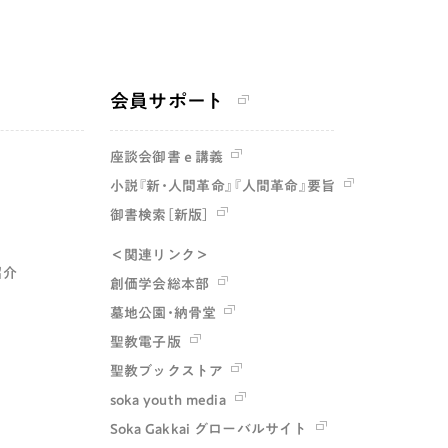
会員サポート
座談会御書ｅ講義
小説『新・人間革命』『人間革命』要旨
御書検索［新版］
＜関連リンク＞
紹介
創価学会総本部
墓地公園・納骨堂
聖教電子版
聖教ブックストア
soka youth media
Soka Gakkai グローバルサイト