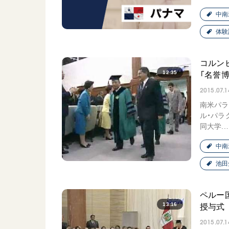
中南
体験
コルン
12:35
「名誉
2015.07.1
南米パラ
ル・パラ
同大学..
中南
池田
ペルー
13:16
授与式
2015.07.1