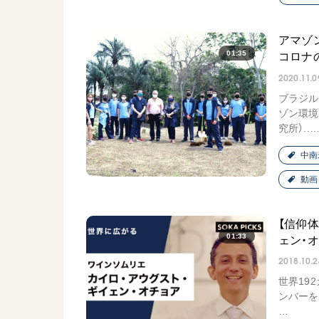
アマゾ
01:35
コロナ
2020.11.0
ブラジル
ゾン環境
究所）..
中南
動画
【信仰
01:33
ェン・オ
2018.10.2
世界19
ンバーを
…