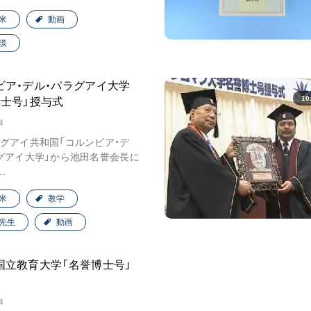
米
動画
談
ビア・デル・パラグアイ大学
10
博士号」授与式
4
グアイ共和国「コルンビア・デ
グアイ大学」から池田名誉会長に
…
米
教学
先生
動画
国立教育大学「名誉博士号」
4