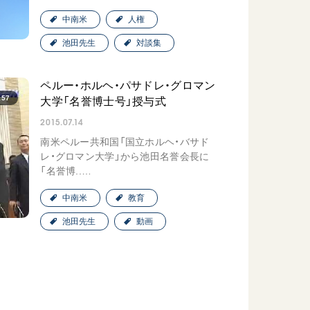
中南米
人権
池田先生
対談集
ペルー・ホルヘ・パサドレ・グロマン
:57
大学「名誉博士号」授与式
2015.07.14
南米ペルー共和国「国立ホルヘ・バサド
レ・グロマン大学」から池田名誉会長に
「名誉博..…
中南米
教育
池田先生
動画