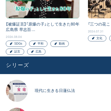
【被爆証言】「原爆の子」として生きた80年
「三つの花こ
広島県 早志百…
2026.07.31
2026.08.06
文化
SDGs
平和
動画
証言
広島
シリーズ
現代に生きる日蓮仏法