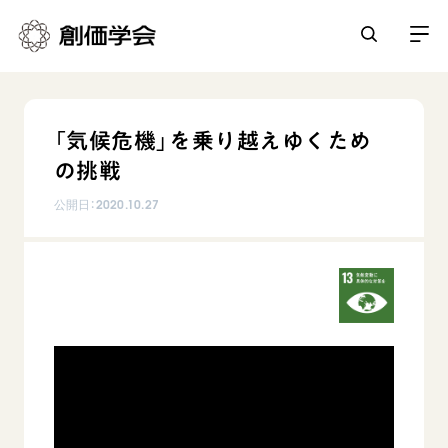
創価学会とは
「気候危機」を乗り越えゆくため
人間革命
の挑戦
日常の活動
自他共の幸福
公開日：
2020.10.27
学会永遠の五指針
祈り
平和・文化・教育
朝晩の祈り（勤行・唱題）
御本尊
「平和の文化」を構築
座談会
聖典
世界の創価学会
核兵器の廃絶に向け連帯を拡大
仏法を学ぶ
日蓮大聖人の仏法（教学入門）
各国ウェブサイト
「人権文化」「ジェンダー平等」を促進
仏法を語る
基本情報
釈尊～法華経
世界の創価学会の歴史
「持続可能な開発目標（SDGs）」の取り組み
主な行事
日蓮大聖人
創価学会 会憲
人道支援
会員サポート
年間の活動について
創価学会の三代会長
創価学会 会則