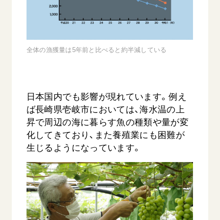
全体の漁獲量は5年前と比べると約半減している
西
【被爆証言】「原爆の子」として生きた80年
「三つの
日本国内でも影響が現れています。例え
広島県 早志百…
2026.07.3
ば長崎県壱岐市においては、海水温の上
2026.08.06
昇で周辺の海に暮らす魚の種類や量が変
文化
化してきており、また養殖業にも困難が
SDGs
平和
動画
生じるようになっています。
証言
広島