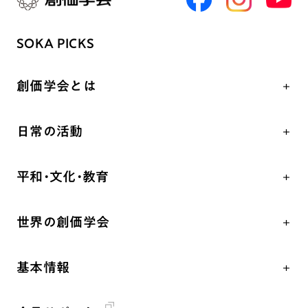
SOKA PICKS
創価学会とは
人間革命
日常の活動
自他共の幸福
学会永遠の五指針
祈り
平和・文化・教育
朝晩の祈り（勤行・唱題）
御本尊
「平和の文化」を構築
座談会
聖典
世界の創価学会
核兵器の廃絶、軍縮に向け連帯を拡大
仏法を学ぶ
日蓮大聖人の仏法（教学入門）
各国WEBSITE
「人権文化」「ジェンダー平等」を促進
仏法を語る
釈尊～法華経
基本情報
世界の創価学会の歴史
「持続可能な開発目標（SDGs）」の取り組み
主な行事
日蓮大聖人
創価学会 会憲
人道支援
年間の活動について