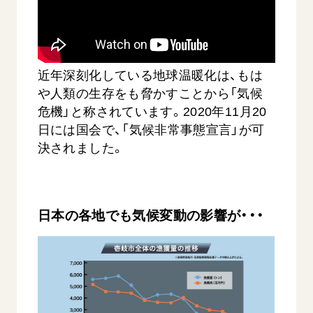
音楽活動
友人葬
初代会長・牧口常三郎先生
座談会御書ｅ講義
創価学会 社会憲章
関連リンク
展示活動
彼岸
第2代会長・戸田城聖先生
小説『新・人間革命』『人間革命』要旨
組織・機構
教育本部の活動
創価学会総本部
第3代会長・池田大作先生
御書検索［新版］
会長・理事長・各部長の紹介
近年深刻化している地球温暖化は、もは
ご意見
図書贈呈
墓地公園・納骨堂
や人類の生存をも脅かすことから「気候
沿革
ご利用にあたって
聖教電子版
危機」と称されています。2020年11月20
略年表
日には国会で、「気候非常事態宣言」が可
聖教ブックストア
入会について
決されました。
soka youth media
関連団体
Soka Gakkai グローバルサイト
道府県中心会館
SGIピースサイト
日本の各地でも気候変動の影響が・・・
SOKA PICKS
すべて見る