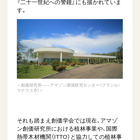
『二十一世紀への警鐘』にも描かれていま
す。
＜創価研究所――アマゾン環境研究センター（ブラジル・
マナウス市）＞
それも踏まえ創価学会では現在、アマゾ
ン創価研究所における植林事業や、国際
熱帯木材機関（ITTO）と協力しての植林事