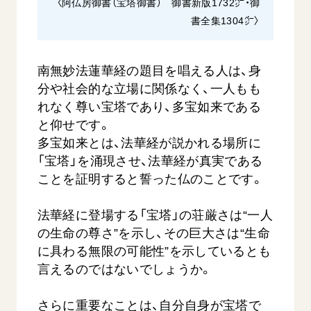
〈阿仏房御書（宝塔御書） 御書新版1732㌻・御
書全集1304㌻〉
南無妙法蓮華経の題目を唱える人は、身
分や社会的な立場に関係なく、一人もも
れなく尊い宝塔であり、多宝如来である
と仰せです。
多宝如来とは、法華経が説かれる場所に
「宝塔」を涌現させ、法華経が真実である
ことを証明すると誓った仏のことです。
法華経に登場する「宝塔」の荘厳さは“一人
の生命の尊さ”を示し、その巨大さは“生命
に具わる無限の可能性”を示しているとも
言えるのではないでしょうか。
さらに重要なことは、自分自身が宝塔で