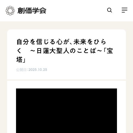
創価学会とは
自分を信じる心が、未来をひら
人間革命
く ～日蓮大聖人のことば～「宝
日常の活動
自他共の幸福
塔」
学会永遠の五指針
祈り
公開日：
2025.10.25
平和・文化・教育
朝晩の祈り（勤行・唱題）
御本尊
「平和の文化」を構築
座談会
聖典
世界の創価学会
核兵器の廃絶に向け連帯を拡大
仏法を学ぶ
日蓮大聖人の仏法（教学入門）
各国ウェブサイト
「人権文化」「ジェンダー平等」を促進
仏法を語る
基本情報
釈尊～法華経
世界の創価学会の歴史
「持続可能な開発目標（SDGs）」の取り組み
主な行事
日蓮大聖人
創価学会 会憲
人道支援
会員サポート
年間の活動について
創価学会の三代会長
創価学会 会則