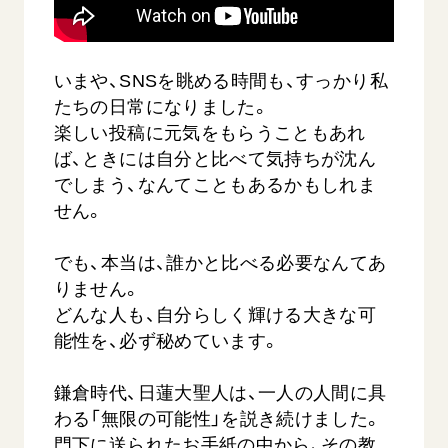
音楽活動
友人葬
初代会長・牧口常三郎先生
座談会御書ｅ講義
創価学会 社会憲章
関連リンク
展示活動
彼岸
第2代会長・戸田城聖先生
小説『新・人間革命』『人間革命』要旨
組織・機構
教育本部の活動
いまや、SNSを眺める時間も、すっかり私
創価学会総本部
第3代会長・池田大作先生
御書検索［新版］
会長・理事長・各部長の紹介
たちの日常になりました。
ご意見
図書贈呈
墓地公園・納骨堂
楽しい投稿に元気をもらうこともあれ
沿革
ご利用にあたって
聖教電子版
ば、ときには自分と比べて気持ちが沈ん
略年表
でしまう、なんてこともあるかもしれま
聖教ブックストア
入会について
せん。
soka youth media
関連団体
Soka Gakkai グローバルサイト
でも、本当は、誰かと比べる必要なんてあ
道府県中心会館
りません。
SGIピースサイト
どんな人も、自分らしく輝ける大きな可
SOKA PICKS
能性を、必ず秘めています。
すべて見る
鎌倉時代、日蓮大聖人は、一人の人間に具
わる「無限の可能性」を説き続けました。
門下に送られたお手紙の中から、その教