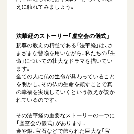
えに触れてみましょう。
法華経のストーリー「虚空会の儀式」
釈尊の教えの精髄である「法華経」は、さ
まざまな譬喩を用いながら、私たちの「生
西
【被爆証言】「原爆の子」として生きた80年
「三つの
命」についての壮大なドラマを描いてい
広島県 早志百…
2026.07.3
ます。
2026.08.06
全ての人に仏の生命が具わっていること
文化
SDGs
平和
動画
を明かし、その仏の生命を顕すことで真
の幸福を実現していくという教えが説か
証言
広島
れているのです。
その法華経の重要なストーリーの一つに
「虚空会の儀式」があります。
金や銀、宝石などで飾られた巨大な「宝