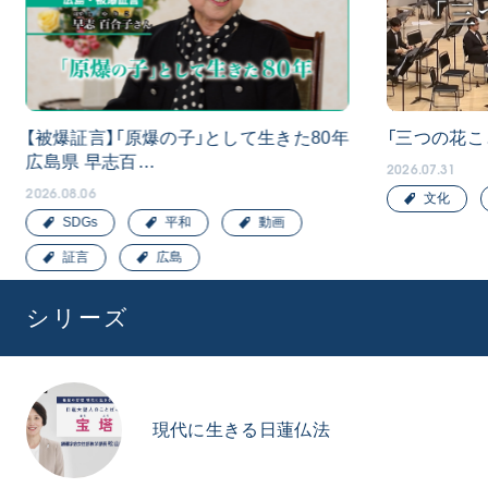
【被爆証言】「原爆の子」として生きた80年
「三つの花こ
広島県 早志百…
2026.07.31
2026.08.06
文化
SDGs
平和
動画
証言
広島
シリーズ
現代に生きる日蓮仏法