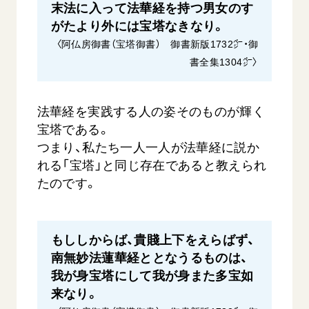
末法に入って法華経を持つ男女のす
がたより外には宝塔なきなり。
〈阿仏房御書（宝塔御書） 御書新版1732㌻・御
書全集1304㌻〉
法華経を実践する人の姿そのものが輝く
宝塔である。
つまり、私たち一人一人が法華経に説か
れる「宝塔」と同じ存在であると教えられ
たのです。
もししからば、貴賤上下をえらばず、
南無妙法蓮華経ととなうるものは、
我が身宝塔にして我が身また多宝如
来なり。