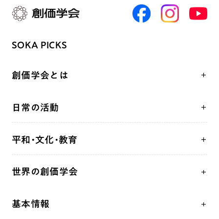
SOKA PICKS
創価学会とは
人間革命
日常の活動
自他共の幸福
学会永遠の五指針
祈り
平和・文化・教育
朝晩の祈り（勤行・唱題）
御本尊
「平和の文化」を構築
座談会
聖典
世界の創価学会
核兵器の廃絶、軍縮に向け連帯を拡大
仏法を学ぶ
日蓮大聖人の仏法（教学入門）
各国WEBSITE
「人権文化」「ジェンダー平等」を促進
仏法を語る
釈尊～法華経
基本情報
世界の創価学会の歴史
「持続可能な開発目標（SDGs）」の取り組み
主な行事
日蓮大聖人