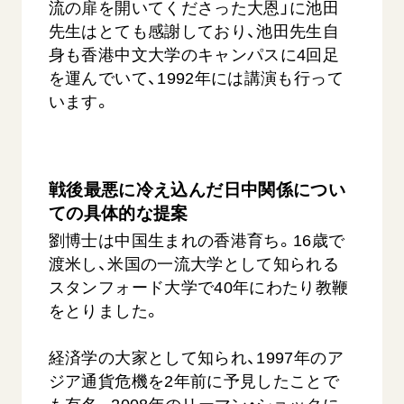
流の扉を開いてくださった大恩」に池田
先生はとても感謝しており、池田先生自
身も香港中文大学のキャンパスに4回足
を運んでいて、1992年には講演も行って
います。
【被爆証言】母子で受け継ぐ「ナガサキの
【被爆証
戦後最悪に冷え込んだ日中関係につい
心」 長崎県 吉岡加…
広島県 
ての具体的な提案
2026.08.09
2026.08.0
劉博士は中国生まれの香港育ち。16歳で
SDGs
平和
動画
SDG
渡米し、米国の一流大学として知られる
証言
長崎
証言
スタンフォード大学で40年にわたり教鞭
をとりました。
経済学の大家として知られ、1997年のア
ジア通貨危機を2年前に予見したことで