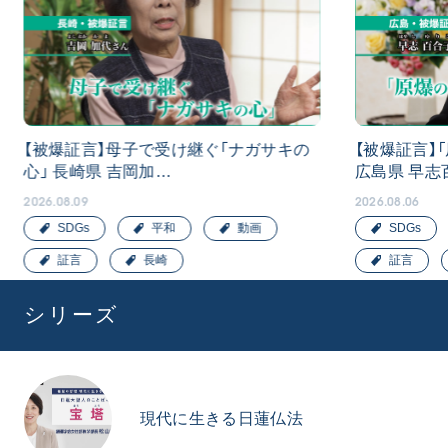
【被爆証言】母子で受け継ぐ「ナガサキの
【被爆証言】
心」 長崎県 吉岡加…
広島県 早志
2026.08.09
2026.08.06
SDGs
平和
動画
SDGs
証言
長崎
証言
シリーズ
現代に生きる日蓮仏法