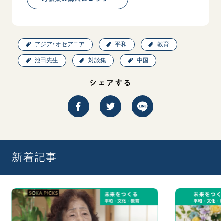
アジア・オセアニア
平和
教育
池田先生
対談集
中国
シェアする
新着記事