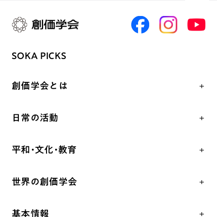
SOKA PICKS
創価学会とは
人間革命
日常の活動
自他共の幸福
学会永遠の五指針
祈り
平和・文化・教育
朝晩の祈り（勤行・唱題）
御本尊
「平和の文化」を構築
座談会
聖典
世界の創価学会
核兵器の廃絶、軍縮に向け連帯を拡大
仏法を学ぶ
日蓮大聖人の仏法（教学入門）
各国WEBSITE
「人権文化」「ジェンダー平等」を促進
仏法を語る
釈尊～法華経
基本情報