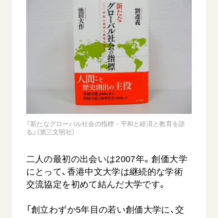
音楽活動
友人葬
初代会長・牧口常三郎先生
座談会御書ｅ講義
創価学会 社会憲章
関連リンク
展示活動
彼岸
第2代会長・戸田城聖先生
小説『新・人間革命』『人間革命』要旨
組織・機構
教育本部の活動
創価学会総本部
第3代会長・池田大作先生
御書検索［新版］
会長・理事長・各部長の紹介
ご意見
図書贈呈
墓地公園・納骨堂
沿革
ご利用にあたって
聖教電子版
略年表
聖教ブックストア
入会について
soka youth media
関連団体
『新たなグローバル社会の指標－平和と経済と教育を語
Soka Gakkai グローバルサイト
道府県中心会館
る』（第三文明社）
SGIピースサイト
二人の最初の出会いは2007年。創価大学
SOKA PICKS
にとって、香港中文大学は継続的な学術
すべて見る
交流協定を初めて結んだ大学です。
「創立わずか5年目の若い創価大学に、交