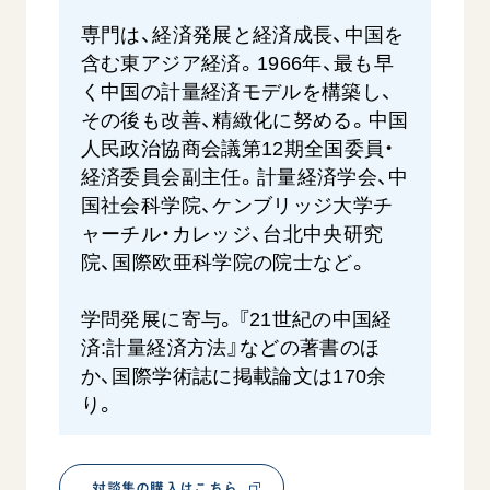
専門は、経済発展と経済成長、中国を
含む東アジア経済。1966年、最も早
く中国の計量経済モデルを構築し、
その後も改善、精緻化に努める。中国
人民政治協商会議第12期全国委員・
経済委員会副主任。計量経済学会、中
国社会科学院、ケンブリッジ大学チ
ャーチル・カレッジ、台北中央研究
院、国際欧亜科学院の院士など。
学問発展に寄与。『21世紀の中国経
済:計量経済方法』などの著書のほ
か、国際学術誌に掲載論文は170余
り。
対談集の購入はこちら