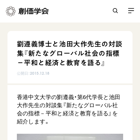
創価学会とは
劉遵義博士と池田大作先生の対談
人間革命
集『新たなグローバル社会の指標
日常の活動
自他共の幸福
－平和と経済と教育を語る』
学会永遠の五指針
祈り
公開日：
2015.12.18
平和・文化・教育
朝晩の祈り（勤行・唱題）
御本尊
「平和の文化」を構築
座談会
聖典
世界の創価学会
香港中文大学の劉遵義・第6代学長と池田
核兵器の廃絶に向け連帯を拡大
仏法を学ぶ
日蓮大聖人の仏法（教学入門）
大作先生の対談集『新たなグローバル社
各国ウェブサイト
「人権文化」「ジェンダー平等」を促進
仏法を語る
会の指標－平和と経済と教育を語る』を
基本情報
釈尊～法華経
世界の創価学会の歴史
紹介します。
「持続可能な開発目標（SDGs）」の取り組み
主な行事
日蓮大聖人
創価学会 会憲
人道支援
会員サポート
年間の活動について
創価学会の三代会長
創価学会 会則