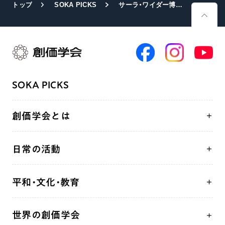
トップ
SOKA PICKS
サーラ・ワイダー博士と池田大作先生の対談集『母への讃歌－詩心と女性の時代を語る』
SOKA PICKS
創価学会とは
人間革命
日常の活動
自他共の幸福
学会永遠の五指針
祈り
平和・文化・教育
朝晩の祈り（勤行・唱題）
御本尊
「平和の文化」を構築
座談会
聖典
世界の創価学会