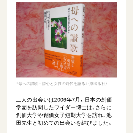
音楽活動
友人葬
初代会長・牧口常三郎先生
座談会御書ｅ講義
創価学会 社会憲章
関連リンク
展示活動
彼岸
第2代会長・戸田城聖先生
小説『新・人間革命』『人間革命』要旨
組織・機構
教育本部の活動
創価学会総本部
第3代会長・池田大作先生
御書検索［新版］
会長・理事長・各部長の紹介
ご意見
図書贈呈
墓地公園・納骨堂
沿革
ご利用にあたって
聖教電子版
略年表
聖教ブックストア
入会について
soka youth media
関連団体
Soka Gakkai グローバルサイト
道府県中心会館
『母への讃歌－詩心と女性の時代を語る』（潮出版社）
SGIピースサイト
SOKA PICKS
二人の出会いは2006年7月。日本の創価
すべて見る
学園を訪問したワイダー博士は、さらに
創価大学や創価女子短期大学を訪れ、池
田先生と初めての出会いを結びました。