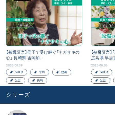
【被爆証言】母子で受け継ぐ「ナガサキの
【被爆証言】
心」 長崎県 吉岡加…
広島県 早志
2026.08.09
2026.08.06
SDGs
平和
動画
SDGs
証言
長崎
証言
シリーズ