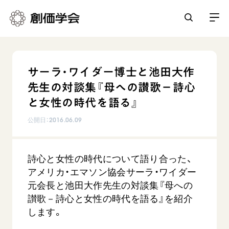
創価学会とは
サーラ・ワイダー博士と池田大作
人間革命
先生の対談集『母への讃歌－詩心
日常の活動
自他共の幸福
と女性の時代を語る』
学会永遠の五指針
祈り
公開日：
2016.06.09
平和・文化・教育
朝晩の祈り（勤行・唱題）
御本尊
「平和の文化」を構築
座談会
聖典
世界の創価学会
詩心と女性の時代について語り合った、
核兵器の廃絶に向け連帯を拡大
仏法を学ぶ
日蓮大聖人の仏法（教学入門）
アメリカ・エマソン協会サーラ・ワイダー
各国ウェブサイト
「人権文化」「ジェンダー平等」を促進
仏法を語る
元会長と池田大作先生の対談集『母への
基本情報
釈尊～法華経
世界の創価学会の歴史
讃歌－詩心と女性の時代を語る』を紹介
「持続可能な開発目標（SDGs）」の取り組み
主な行事
日蓮大聖人
創価学会 会憲
します。
人道支援
会員サポート
年間の活動について
創価学会の三代会長
創価学会 会則