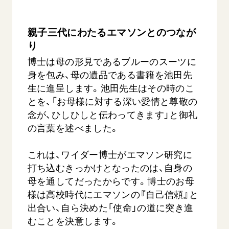
親子三代にわたるエマソンとのつなが
り
博士は母の形見であるブルーのスーツに
身を包み、母の遺品である書籍を池田先
生に進呈します。池田先生はその時のこ
【被爆証言】母子で受け継ぐ「ナガサキの
【被爆証
とを、「お母様に対する深い愛情と尊敬の
心」 長崎県 吉岡加…
広島県 
念が、ひしひしと伝わってきます」と御礼
2026.08.09
2026.08.0
の言葉を述べました。
SDGs
平和
動画
SDG
これは、ワイダー博士がエマソン研究に
証言
長崎
証言
打ち込むきっかけとなったのは、自身の
母を通してだったからです。博士のお母
様は高校時代にエマソンの『自己信頼』と
出合い、自ら決めた「使命」の道に突き進
むことを決意します。