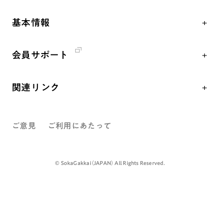
核兵器の廃絶、軍縮に向け連帯を拡大
仏法を学ぶ
日蓮大聖人の仏法（教学入門）
各国WEBSITE
「人権文化」「ジェンダー平等」を促進
仏法を語る
釈尊～法華経
基本情報
世界の創価学会の歴史
「持続可能な開発目標（SDGs）」の取り組み
主な行事
日蓮大聖人
創価学会 会憲
人道支援
年間の活動について
創価学会の三代会長
会員サポート
創価学会 会則
音楽活動
友人葬
初代会長・牧口常三郎先生
座談会御書ｅ講義
創価学会 社会憲章
展示活動
彼岸
第2代会長・戸田城聖先生
関連リンク
小説『新・人間革命』『人間革命』要旨
組織・機構
教育本部の活動
第3代会長・池田大作先生
創価学会総本部
御書検索［新版］
会長・理事長・各部長紹介
図書贈呈
ご意見
ご利用にあたって
墓地公園・納骨堂
沿革
聖教電子版
略年表
聖教ブックストア
©️ SokaGakkai（JAPAN） All Rights Reserved.
入会について
soka youth media
関連団体
Soka Gakkai グローバルサイト
道府県中心会館
SGIピースサイト