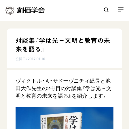
創価学会とは
対談集『学は光－文明と教育の未
人間革命
来を語る』
日常の活動
自他共の幸福
公開日：
2017.01.10
学会永遠の五指針
祈り
平和・文化・教育
朝晩の祈り（勤行・唱題）
御本尊
ヴィクトル・Ａ・サドーヴニチィ総長と池
「平和の文化」を構築
座談会
聖典
世界の創価学会
田大作先生の2冊目の対談集『学は光－文
核兵器の廃絶に向け連帯を拡大
仏法を学ぶ
明と教育の未来を語る』を紹介します。
日蓮大聖人の仏法（教学入門）
各国ウェブサイト
「人権文化」「ジェンダー平等」を促進
仏法を語る
基本情報
釈尊～法華経
世界の創価学会の歴史
「持続可能な開発目標（SDGs）」の取り組み
主な行事
日蓮大聖人
創価学会 会憲
人道支援
会員サポート
年間の活動について
創価学会の三代会長
創価学会 会則