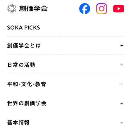
SOKA PICKS
創価学会とは
人間革命
日常の活動
自他共の幸福
学会永遠の五指針
祈り
平和・文化・教育
朝晩の祈り（勤行・唱題）
御本尊
「平和の文化」を構築
座談会
聖典
世界の創価学会
核兵器の廃絶、軍縮に向け連帯を拡大
仏法を学ぶ
日蓮大聖人の仏法（教学入門）
各国WEBSITE
「人権文化」「ジェンダー平等」を促進
仏法を語る
釈尊～法華経
基本情報
世界の創価学会の歴史
「持続可能な開発目標（SDGs）」の取り組み
主な行事
日蓮大聖人