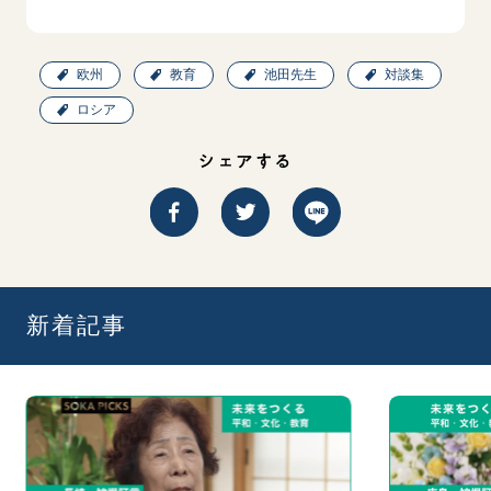
欧州
教育
池田先生
対談集
ロシア
シェアする
新着記事