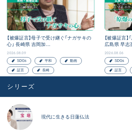
【被爆証言】母子で受け継ぐ「ナガサキの
【被爆証言】
心」 長崎県 吉岡加…
広島県 早志
2026.08.09
2026.08.06
SDGs
平和
動画
SDGs
証言
長崎
証言
シリーズ
現代に生きる日蓮仏法