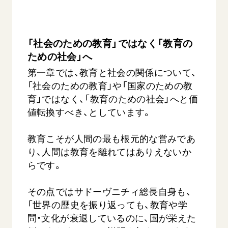
「社会のための教育」ではなく「教育の
ための社会」へ
第一章では、教育と社会の関係について、
「社会のための教育」や「国家のための教
【被爆証言】母子で受け継ぐ「ナガサキの
【被爆証
育」ではなく、「教育のための社会」へと価
心」 長崎県 吉岡加…
広島県 
値転換すべき、としています。
2026.08.09
2026.08.0
教育こそが人間の最も根元的な営みであ
SDGs
平和
動画
SDG
り、人間は教育を離れてはありえないか
証言
長崎
証言
らです。
その点ではサドーヴニチィ総長自身も、
「世界の歴史を振り返っても、教育や学
問・文化が衰退しているのに、国が栄えた