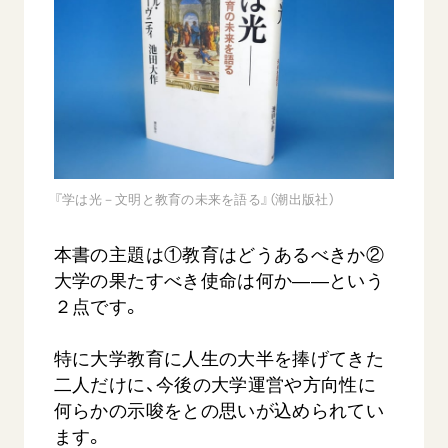
音楽活動
友人葬
初代会長・牧口常三郎先生
座談会御書ｅ講義
創価学会 社会憲章
関連リンク
展示活動
彼岸
第2代会長・戸田城聖先生
小説『新・人間革命』『人間革命』要旨
組織・機構
教育本部の活動
創価学会総本部
第3代会長・池田大作先生
御書検索［新版］
会長・理事長・各部長の紹介
ご意見
図書贈呈
墓地公園・納骨堂
沿革
ご利用にあたって
聖教電子版
略年表
聖教ブックストア
入会について
『学は光－文明と教育の未来を語る』（潮出版社）
soka youth media
関連団体
本書の主題は①教育はどうあるべきか②
Soka Gakkai グローバルサイト
道府県中心会館
大学の果たすべき使命は何か――という
SGIピースサイト
２点です。
SOKA PICKS
すべて見る
特に大学教育に人生の大半を捧げてきた
二人だけに、今後の大学運営や方向性に
何らかの示唆をとの思いが込められてい
ます。