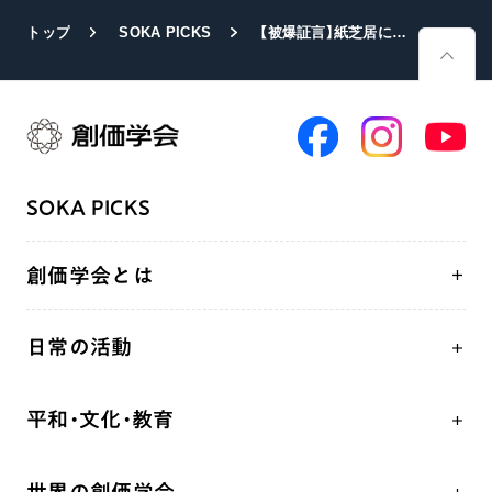
トップ
SOKA PICKS
【被爆証言】紙芝居に込めた「ナガサキの心」ーー証言者：三田村静子さん
SOKA PICKS
創価学会とは
人間革命
日常の活動
自他共の幸福
学会永遠の五指針
祈り
平和・文化・教育
朝晩の祈り（勤行・唱題）
御本尊
「平和の文化」を構築
座談会
聖典