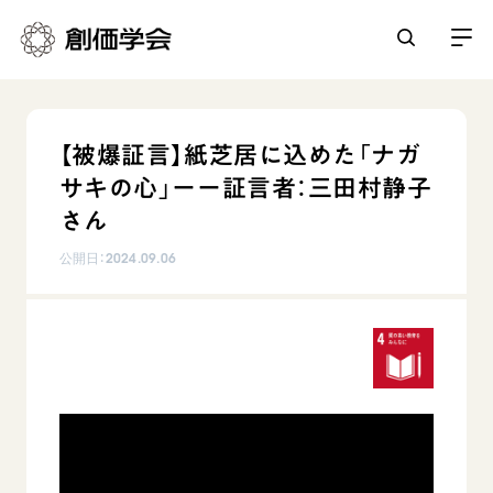
創価学会とは
【被爆証言】紙芝居に込めた「ナガ
人間革命
サキの心」ーー証言者：三田村静子
日常の活動
自他共の幸福
さん
学会永遠の五指針
祈り
公開日：
2024.09.06
平和・文化・教育
朝晩の祈り（勤行・唱題）
御本尊
「平和の文化」を構築
座談会
聖典
世界の創価学会
核兵器の廃絶に向け連帯を拡大
仏法を学ぶ
日蓮大聖人の仏法（教学入門）
各国ウェブサイト
「人権文化」「ジェンダー平等」を促進
仏法を語る
基本情報
釈尊～法華経
世界の創価学会の歴史
「持続可能な開発目標（SDGs）」の取り組み
主な行事
日蓮大聖人
創価学会 会憲
人道支援
会員サポート
年間の活動について
創価学会の三代会長
創価学会 会則