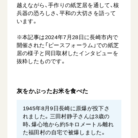
越えながら、手作りの紙芝居を通して、核
兵器の恐ろしさ、平和の大切さを語って
います。
※本記事は2024年7月28日に長崎市内で
開催された「ピースフォーラム」での紙芝
居の様子と同日取材したインタビューを
西
【被爆証言】「原爆の子」として生きた80年
「三つの
抜粋したものです。
広島県 早志百…
2026.07.3
2026.08.06
文化
SDGs
平和
動画
灰をかぶったお米を食べた
証言
広島
1945年8月9日長崎に原爆が投下さ
れました。三田村静子さんは3歳の
時、爆心地から約5キロメートル離れ
た福田村の自宅で被爆しました。