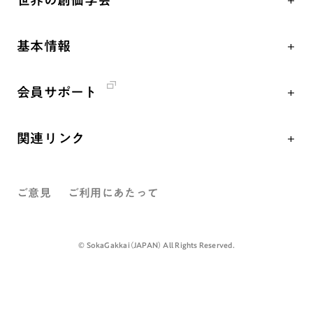
世界の創価学会
核兵器の廃絶、軍縮に向け連帯を拡大
仏法を学ぶ
日蓮大聖人の仏法（教学入門）
各国WEBSITE
「人権文化」「ジェンダー平等」を促進
仏法を語る
釈尊～法華経
基本情報
世界の創価学会の歴史
「持続可能な開発目標（SDGs）」の取り組み
主な行事
日蓮大聖人
創価学会 会憲
人道支援
年間の活動について
創価学会の三代会長
会員サポート
創価学会 会則
音楽活動
友人葬
初代会長・牧口常三郎先生
座談会御書ｅ講義
創価学会 社会憲章
展示活動
彼岸
第2代会長・戸田城聖先生
関連リンク
小説『新・人間革命』『人間革命』要旨
組織・機構
教育本部の活動
第3代会長・池田大作先生
創価学会総本部
御書検索［新版］
会長・理事長・各部長紹介
図書贈呈
ご意見
ご利用にあたって
墓地公園・納骨堂
沿革
聖教電子版
略年表
聖教ブックストア
©️ SokaGakkai（JAPAN） All Rights Reserved.
入会について
soka youth media
関連団体
Soka Gakkai グローバルサイト
道府県中心会館