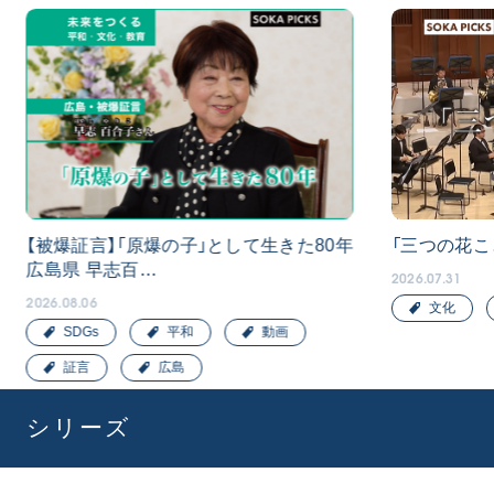
【被爆証言】「原爆の子」として生きた80年
「三つの花こ
広島県 早志百…
2026.07.31
2026.08.06
文化
SDGs
平和
動画
証言
広島
シリーズ