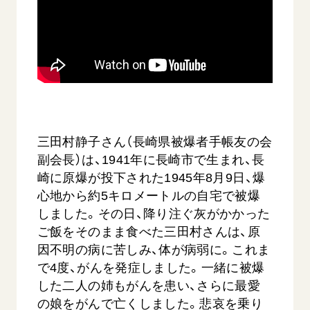
音楽活動
友人葬
初代会長・牧口常三郎先生
座談会御書ｅ講義
創価学会 社会憲章
関連リンク
展示活動
彼岸
第2代会長・戸田城聖先生
小説『新・人間革命』『人間革命』要旨
組織・機構
教育本部の活動
創価学会総本部
第3代会長・池田大作先生
御書検索［新版］
会長・理事長・各部長の紹介
ご意見
図書贈呈
墓地公園・納骨堂
沿革
ご利用にあたって
聖教電子版
略年表
聖教ブックストア
入会について
三田村静子さん（長崎県被爆者手帳友の会
soka youth media
副会長）は、1941年に長崎市で生まれ、長
関連団体
崎に原爆が投下された1945年8月9日、爆
Soka Gakkai グローバルサイト
道府県中心会館
心地から約5キロメートルの自宅で被爆
SGIピースサイト
しました。その日、降り注ぐ灰がかかった
SOKA PICKS
ご飯をそのまま食べた三田村さんは、原
すべて見る
因不明の病に苦しみ、体が病弱に。これま
で4度、がんを発症しました。一緒に被爆
した二人の姉もがんを患い、さらに最愛
の娘をがんで亡くしました。悲哀を乗り