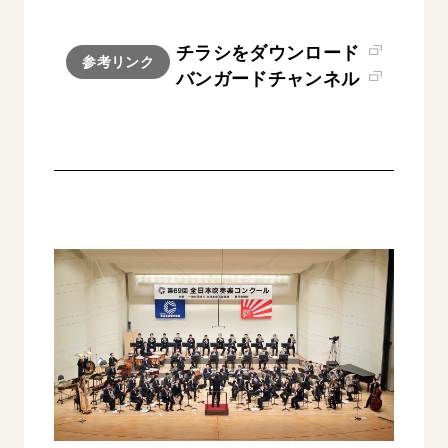
チラシをダウンロード
参考リンク
バンガードチャンネル
西
【被爆証言】「原爆の子」として生きた80年
「三つの
広島県 早志百…
2026.07.3
2026.08.06
文化
SDGs
平和
動画
証言
広島