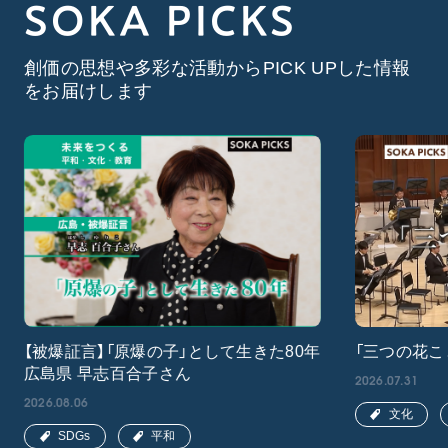
SOKA PICKS
創価の思想や多彩な活動からPICK UPした情報
をお届けします
【被爆証言】「原爆の子」として生きた80年
「三つの花こ
広島県 早志百合子さん
2026.07.31
2026.08.06
文化
SDGs
平和