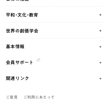
自他共の幸福
学会永遠の五指針
祈り
平和・文化・教育
朝晩の祈り（勤行・唱題）
御本尊
「平和の文化」を構築
座談会
聖典
世界の創価学会
核兵器の廃絶、軍縮に向け連帯を拡大
仏法を学ぶ
日蓮大聖人の仏法（教学入門）
各国WEBSITE
「人権文化」「ジェンダー平等」を促進
仏法を語る
釈尊～法華経
基本情報
世界の創価学会の歴史
「持続可能な開発目標（SDGs）」の取り組み
主な行事
日蓮大聖人
創価学会 会憲
人道支援
年間の活動について
創価学会の三代会長
会員サポート
創価学会 会則
音楽活動
友人葬
初代会長・牧口常三郎先生
座談会御書ｅ講義
創価学会 社会憲章
展示活動
彼岸
第2代会長・戸田城聖先生
関連リンク
小説『新・人間革命』『人間革命』要旨
組織・機構
教育本部の活動
第3代会長・池田大作先生
創価学会総本部
御書検索［新版］
会長・理事長・各部長紹介
図書贈呈
ご意見
ご利用にあたって
墓地公園・納骨堂
沿革
聖教電子版