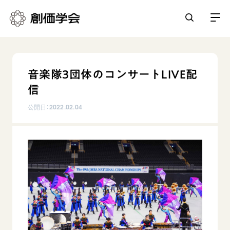
創価学会とは
音楽隊3団体のコンサートLIVE配
人間革命
信
日常の活動
自他共の幸福
公開日：
2022.02.04
学会永遠の五指針
祈り
平和・文化・教育
朝晩の祈り（勤行・唱題）
御本尊
「平和の文化」を構築
座談会
聖典
世界の創価学会
核兵器の廃絶に向け連帯を拡大
仏法を学ぶ
日蓮大聖人の仏法（教学入門）
各国ウェブサイト
「人権文化」「ジェンダー平等」を促進
仏法を語る
基本情報
釈尊～法華経
世界の創価学会の歴史
「持続可能な開発目標（SDGs）」の取り組み
主な行事
日蓮大聖人
創価学会 会憲
人道支援
会員サポート
年間の活動について
創価学会の三代会長
創価学会 会則