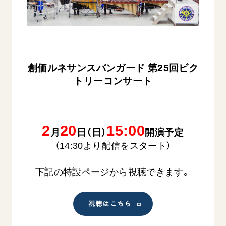
音楽活動
友人葬
初代会長・牧口常三郎先生
座談会御書ｅ講義
創価学会 社会憲章
関連リンク
展示活動
彼岸
第2代会長・戸田城聖先生
小説『新・人間革命』『人間革命』要旨
組織・機構
教育本部の活動
創価学会総本部
第3代会長・池田大作先生
御書検索［新版］
会長・理事長・各部長の紹介
ご意見
図書贈呈
墓地公園・納骨堂
沿革
創価ルネサンスバンガード 第25回ビク
ご利用にあたって
聖教電子版
トリーコンサート
略年表
聖教ブックストア
入会について
soka youth media
関連団体
2
20
15:00
Soka Gakkai グローバルサイト
月
日（日）
開演予定
道府県中心会館
（14:30より配信をスタート）
SGIピースサイト
SOKA PICKS
下記の特設ページから視聴できます。
すべて見る
視聴はこちら