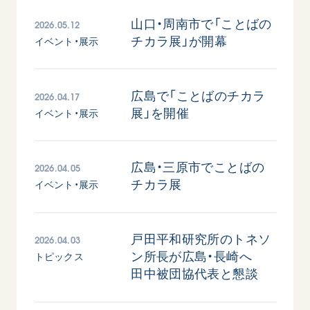
2026.05.12
山口・周南市で「ことばの
チカラ展」が開幕
イベント・展示
2026.04.17
広島で「ことばのチカラ
展」を開催
イベント・展示
西
【被爆証言】「原爆の子」として生きた80年
「三つの
広島県 早志百…
2026.07.3
2026.04.05
広島・三原市でことばの
2026.08.06
文化
チカラ展
イベント・展示
SDGs
平和
動画
証言
広島
2026.04.03
戸田平和研究所のトネソ
ン所長が広島・長崎へ
トピックス
田中被団協代表と懇談