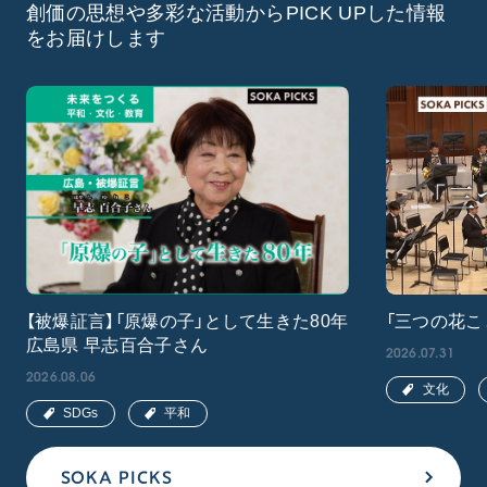
創価の思想や多彩な活動からPICK UPした情報
をお届けします
【被爆証言】「原爆の子」として生きた80年
「三つの花こ
広島県 早志百合子さん
2026.07.31
2026.08.06
文化
SDGs
平和
SOKA PICKS