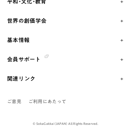
平和・文化・教育
朝晩の祈り（勤行・唱題）
御本尊
「平和の文化」を構築
座談会
聖典
世界の創価学会
核兵器の廃絶、軍縮に向け連帯を拡大
仏法を学ぶ
日蓮大聖人の仏法（教学入門）
各国WEBSITE
「人権文化」「ジェンダー平等」を促進
仏法を語る
釈尊～法華経
基本情報
世界の創価学会の歴史
「持続可能な開発目標（SDGs）」の取り組み
主な行事
日蓮大聖人
創価学会 会憲
人道支援
年間の活動について
創価学会の三代会長
会員サポート
創価学会 会則
音楽活動
友人葬
初代会長・牧口常三郎先生
座談会御書ｅ講義
創価学会 社会憲章
展示活動
彼岸
第2代会長・戸田城聖先生
関連リンク
小説『新・人間革命』『人間革命』要旨
組織・機構
教育本部の活動
第3代会長・池田大作先生
創価学会総本部
御書検索［新版］
会長・理事長・各部長紹介
図書贈呈
ご意見
ご利用にあたって
墓地公園・納骨堂
沿革
聖教電子版
略年表
聖教ブックストア
©️ SokaGakkai（JAPAN） All Rights Reserved.
入会について