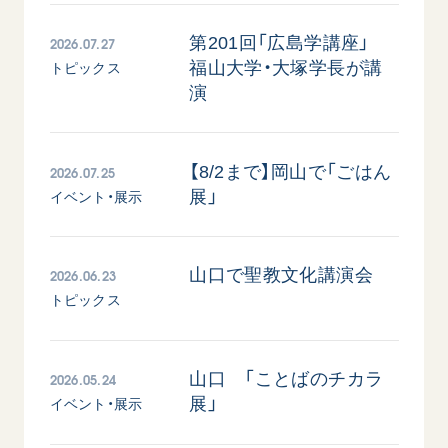
音楽活動
友人葬
初代会長・牧口常三郎先生
座談会御書ｅ講義
創価学会 社会憲章
関連リンク
2026.07.27
第201回「広島学講座」
展示活動
彼岸
第2代会長・戸田城聖先生
小説『新・人間革命』『人間革命』要旨
組織・機構
福山大学・大塚学長が講
トピックス
教育本部の活動
創価学会総本部
第3代会長・池田大作先生
演
御書検索［新版］
会長・理事長・各部長の紹介
ご意見
図書贈呈
墓地公園・納骨堂
沿革
ご利用にあたって
聖教電子版
略年表
2026.07.25
【8/2まで】岡山で「ごはん
聖教ブックストア
展」
イベント・展示
入会について
soka youth media
関連団体
Soka Gakkai グローバルサイト
道府県中心会館
2026.06.23
山口で聖教文化講演会
SGIピースサイト
トピックス
SOKA PICKS
すべて見る
2026.05.24
山口 「ことばのチカラ
展」
イベント・展示