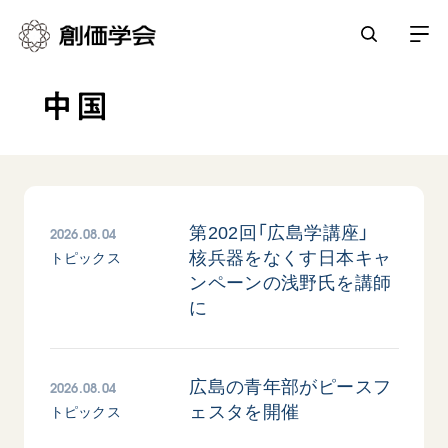
中国
創価学会とは
人間革命
日常の活動
自他共の幸福
学会永遠の五指針
祈り
2026.08.04
第202回「広島学講座」
平和・文化・教育
核兵器をなくす日本キャ
朝晩の祈り（勤行・唱題）
トピックス
御本尊
ンペーンの浅野氏を講師
「平和の文化」を構築
座談会
聖典
世界の創価学会
に
核兵器の廃絶に向け連帯を拡大
仏法を学ぶ
日蓮大聖人の仏法（教学入門）
各国ウェブサイト
「人権文化」「ジェンダー平等」を促進
仏法を語る
基本情報
釈尊～法華経
世界の創価学会の歴史
2026.08.04
広島の青年部がピースフ
「持続可能な開発目標（SDGs）」の取り組み
主な行事
日蓮大聖人
創価学会 会憲
ェスタを開催
トピックス
人道支援
会員サポート
年間の活動について
創価学会の三代会長
創価学会 会則