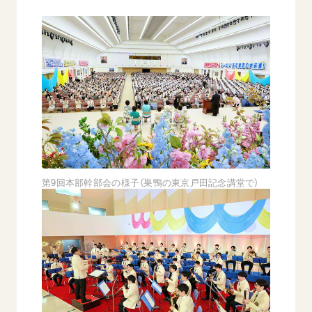
西
【被爆証言】「原爆の子」として生きた80年
「三つの
広島県 早志百…
2026.07.3
2026.08.06
文化
第9回本部幹部会の様子（巣鴨の東京戸田記念講堂で）
SDGs
平和
動画
証言
広島