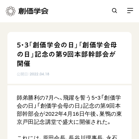
創価学会とは
5・3「創価学会の日」「創価学会母
人間革命
の日」記念の第9回本部幹部会が
日常の活動
自他共の幸福
開催
学会永遠の五指針
祈り
公開日：
2022.04.18
平和・文化・教育
朝晩の祈り（勤行・唱題）
御本尊
「平和の文化」を構築
座談会
聖典
世界の創価学会
師弟勝利の7月へ、飛躍を誓う5・3「創価学
核兵器の廃絶に向け連帯を拡大
仏法を学ぶ
日蓮大聖人の仏法（教学入門）
会の日」「創価学会母の日」記念の第9回本
各国ウェブサイト
「人権文化」「ジェンダー平等」を促進
仏法を語る
基本情報
部幹部会が2022年4月16日午後、巣鴨の東
釈尊～法華経
世界の創価学会の歴史
「持続可能な開発目標（SDGs）」の取り組み
京戸田記念講堂で盛大に開催された。
主な行事
日蓮大聖人
創価学会 会憲
人道支援
会員サポート
年間の活動について
創価学会の三代会長
これには、原田会長、長谷川理事長、永石
創価学会 会則