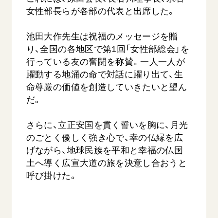
音楽活動
友人葬
初代会長・牧口常三郎先生
女性部長らが各部の代表と出席した。
座談会御書ｅ講義
創価学会 社会憲章
関連リンク
展示活動
彼岸
第2代会長・戸田城聖先生
小説『新・人間革命』『人間革命』要旨
組織・機構
池田大作先生は祝福のメッセージを贈
教育本部の活動
創価学会総本部
第3代会長・池田大作先生
御書検索［新版］
会長・理事長・各部長の紹介
り、全国の各地区で第1回「女性部総会」を
ご意見
図書贈呈
墓地公園・納骨堂
行っている友の奮闘を称賛。一人一人が
沿革
ご利用にあたって
躍動する地涌の命で対話に躍り出て、生
聖教電子版
略年表
命尊厳の価値を創造していきたいと望ん
聖教ブックストア
入会について
だ。
soka youth media
関連団体
さらに、立正安国を貫く誓いを胸に、月光
Soka Gakkai グローバルサイト
道府県中心会館
のごとく優しく強き心で、幸の仏縁を広
SGIピースサイト
げながら、地球民族を平和と幸福の仏国
SOKA PICKS
土へ導く広宣大道の旅を決意し合おうと
すべて見る
呼び掛けた。