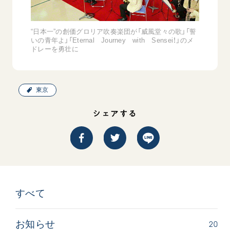
“日本一”の創価グロリア吹奏楽団が「威風堂々の歌」「誓
いの青年よ」「Eternal Journey with Sensei！」のメ
ドレーを勇壮に
東京
シェアする
すべて
20
お知らせ