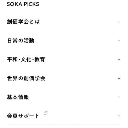
SOKA PICKS
創価学会とは
人間革命
日常の活動
自他共の幸福
学会永遠の五指針
祈り
平和・文化・教育
朝晩の祈り（勤行・唱題）
御本尊
「平和の文化」を構築
座談会
聖典
世界の創価学会
核兵器の廃絶、軍縮に向け連帯を拡大
仏法を学ぶ
日蓮大聖人の仏法（教学入門）
各国WEBSITE
「人権文化」「ジェンダー平等」を促進
仏法を語る
釈尊～法華経
基本情報
世界の創価学会の歴史
「持続可能な開発目標（SDGs）」の取り組み
主な行事
日蓮大聖人
創価学会 会憲
人道支援
年間の活動について
創価学会の三代会長
会員サポート
創価学会 会則
音楽活動
友人葬
初代会長・牧口常三郎先生