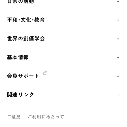
日常の活動
自他共の幸福
学会永遠の五指針
祈り
平和・文化・教育
朝晩の祈り（勤行・唱題）
御本尊
「平和の文化」を構築
座談会
聖典
世界の創価学会
核兵器の廃絶、軍縮に向け連帯を拡大
仏法を学ぶ
日蓮大聖人の仏法（教学入門）
各国WEBSITE
「人権文化」「ジェンダー平等」を促進
仏法を語る
釈尊～法華経
基本情報
世界の創価学会の歴史
「持続可能な開発目標（SDGs）」の取り組み
主な行事
日蓮大聖人
創価学会 会憲
人道支援
年間の活動について
創価学会の三代会長
会員サポート
創価学会 会則
音楽活動
友人葬
初代会長・牧口常三郎先生
座談会御書ｅ講義
創価学会 社会憲章
展示活動
彼岸
第2代会長・戸田城聖先生
関連リンク
小説『新・人間革命』『人間革命』要旨
組織・機構
教育本部の活動
第3代会長・池田大作先生
創価学会総本部
御書検索［新版］
会長・理事長・各部長紹介
図書贈呈
ご意見
ご利用にあたって
墓地公園・納骨堂
沿革