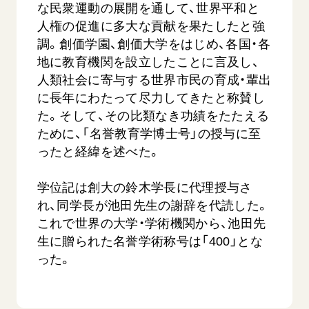
な民衆運動の展開を通して、世界平和と
人権の促進に多大な貢献を果たしたと強
調。創価学園、創価大学をはじめ、各国・各
地に教育機関を設立したことに言及し、
人類社会に寄与する世界市民の育成・輩出
に長年にわたって尽力してきたと称賛し
た。そして、その比類なき功績をたたえる
ために、「名誉教育学博士号」の授与に至
【被爆証言】母子で受け継ぐ「ナガサキの
【被爆証
心」 長崎県 吉岡加…
広島県 
ったと経緯を述べた。
2026.08.09
2026.08.0
学位記は創大の鈴木学長に代理授与さ
SDGs
平和
動画
SDG
れ、同学長が池田先生の謝辞を代読した。
証言
長崎
証言
これで世界の大学・学術機関から、池田先
生に贈られた名誉学術称号は「400」とな
った。