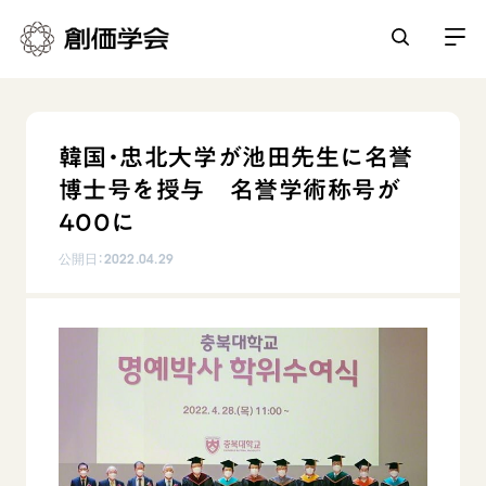
創価学会とは
韓国・忠北大学が池田先生に名誉
人間革命
博士号を授与 名誉学術称号が
日常の活動
自他共の幸福
400に
学会永遠の五指針
祈り
公開日：
2022.04.29
平和・文化・教育
朝晩の祈り（勤行・唱題）
御本尊
「平和の文化」を構築
座談会
聖典
世界の創価学会
核兵器の廃絶に向け連帯を拡大
仏法を学ぶ
日蓮大聖人の仏法（教学入門）
各国ウェブサイト
「人権文化」「ジェンダー平等」を促進
仏法を語る
基本情報
釈尊～法華経
世界の創価学会の歴史
「持続可能な開発目標（SDGs）」の取り組み
主な行事
日蓮大聖人
創価学会 会憲
人道支援
会員サポート
年間の活動について
創価学会の三代会長
創価学会 会則