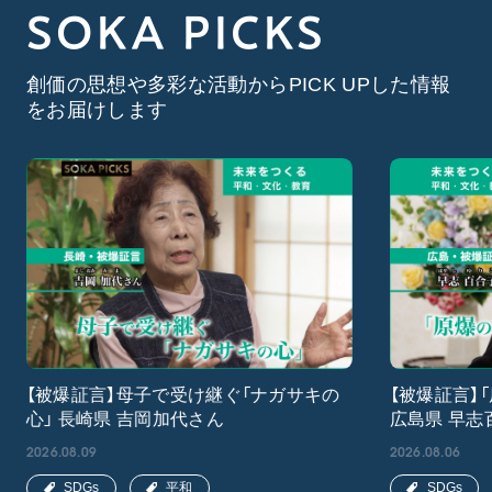
SOKA PICKS
創価の思想や多彩な活動からPICK UPした情報
をお届けします
【被爆証言】母子で受け継ぐ「ナガサキの
【被爆証言】
心」 長崎県 吉岡加代さん
広島県 早志
2026.08.09
2026.08.06
SDGs
平和
SDGs