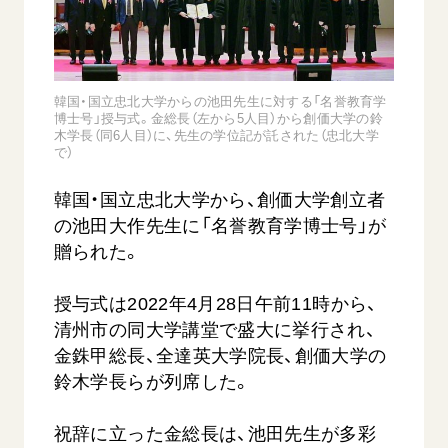
音楽活動
友人葬
初代会長・牧口常三郎先生
座談会御書ｅ講義
創価学会 社会憲章
関連リンク
展示活動
彼岸
第2代会長・戸田城聖先生
小説『新・人間革命』『人間革命』要旨
組織・機構
教育本部の活動
創価学会総本部
第3代会長・池田大作先生
御書検索［新版］
会長・理事長・各部長の紹介
韓国・国立忠北大学からの池田先生に対する「名誉教育学
ご意見
図書贈呈
博士号」授与式。金総長（左から5人目）から創価大学の鈴
墓地公園・納骨堂
沿革
木学長（同6人目）に、先生の学位記が託された（忠北大学
ご利用にあたって
で）
聖教電子版
略年表
聖教ブックストア
韓国・国立忠北大学から、創価大学創立者
入会について
soka youth media
の池田大作先生に「名誉教育学博士号」が
関連団体
贈られた。
Soka Gakkai グローバルサイト
道府県中心会館
SGIピースサイト
授与式は2022年4月28日午前11時から、
清州市の同大学講堂で盛大に挙行され、
SOKA PICKS
すべて見る
金銖甲総長、全達英大学院長、創価大学の
鈴木学長らが列席した。
祝辞に立った金総長は、池田先生が多彩