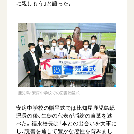
に親しもう」と語った。
【被爆証言】母子で受け継ぐ「ナガサキの
【被爆証
心」 長崎県 吉岡加…
広島県 
2026.08.09
2026.08.0
SDGs
平和
動画
SDG
鹿児島・安房中学校での図書贈呈式
証言
長崎
証言
安房中学校の贈呈式では比知屋鹿児島総
県長の後、生徒の代表が感謝の言葉を述
べた。福永校長は「本との出合いを大事に
し、読書を通して豊かな感性を育みまし