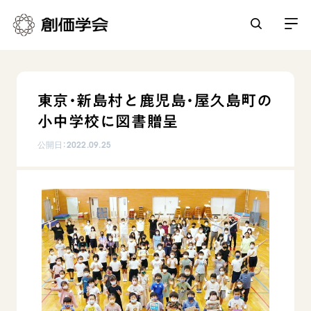
創価学会とは
東京・新島村と鹿児島・屋久島町の
人間革命
小中学校に図書贈呈
日常の活動
自他共の幸福
公開日：
2022.09.25
学会永遠の五指針
祈り
平和・文化・教育
朝晩の祈り（勤行・唱題）
御本尊
「平和の文化」を構築
座談会
聖典
世界の創価学会
核兵器の廃絶に向け連帯を拡大
仏法を学ぶ
日蓮大聖人の仏法（教学入門）
各国ウェブサイト
「人権文化」「ジェンダー平等」を促進
仏法を語る
基本情報
釈尊～法華経
世界の創価学会の歴史
「持続可能な開発目標（SDGs）」の取り組み
主な行事
日蓮大聖人
創価学会 会憲
人道支援
会員サポート
年間の活動について
創価学会の三代会長
創価学会 会則