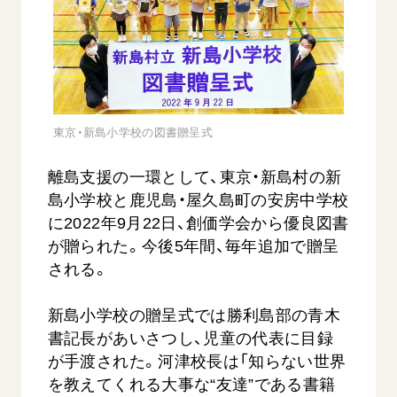
音楽活動
友人葬
初代会長・牧口常三郎先生
座談会御書ｅ講義
創価学会 社会憲章
関連リンク
展示活動
彼岸
第2代会長・戸田城聖先生
小説『新・人間革命』『人間革命』要旨
組織・機構
教育本部の活動
創価学会総本部
第3代会長・池田大作先生
御書検索［新版］
会長・理事長・各部長の紹介
ご意見
図書贈呈
墓地公園・納骨堂
沿革
ご利用にあたって
東京・新島小学校の図書贈呈式
聖教電子版
略年表
聖教ブックストア
離島支援の一環として、東京・新島村の新
入会について
soka youth media
島小学校と鹿児島・屋久島町の安房中学校
関連団体
に2022年9月22日、創価学会から優良図書
Soka Gakkai グローバルサイト
道府県中心会館
が贈られた。今後5年間、毎年追加で贈呈
SGIピースサイト
される。
SOKA PICKS
すべて見る
新島小学校の贈呈式では勝利島部の青木
書記長があいさつし、児童の代表に目録
が手渡された。河津校長は「知らない世界
を教えてくれる大事な“友達”である書籍