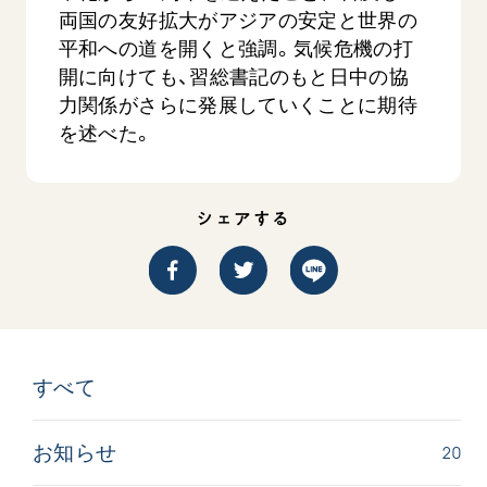
音楽活動
友人葬
両国の友好拡大がアジアの安定と世界の
初代会長・牧口常三郎先生
座談会御書ｅ講義
創価学会 社会憲章
関連リンク
展示活動
平和への道を開くと強調。気候危機の打
彼岸
第2代会長・戸田城聖先生
小説『新・人間革命』『人間革命』要旨
組織・機構
開に向けても、習総書記のもと日中の協
教育本部の活動
創価学会総本部
第3代会長・池田大作先生
御書検索［新版］
力関係がさらに発展していくことに期待
会長・理事長・各部長の紹介
ご意見
図書贈呈
墓地公園・納骨堂
を述べた。
沿革
ご利用にあたって
聖教電子版
略年表
聖教ブックストア
入会について
シェアする
soka youth media
関連団体
Soka Gakkai グローバルサイト
道府県中心会館
SGIピースサイト
SOKA PICKS
すべて見る
すべて
20
お知らせ