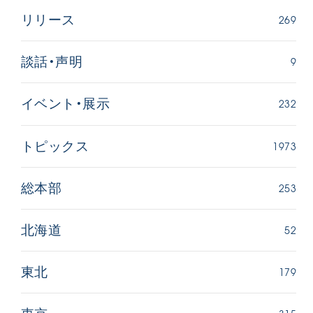
269
リリース
9
談話・声明
232
イベント・展示
西
【被爆証言】「原爆の子」として生きた80年
「三つの
1973
トピックス
広島県 早志百…
2026.07.3
2026.08.06
文化
253
総本部
SDGs
平和
動画
証言
広島
52
北海道
179
東北