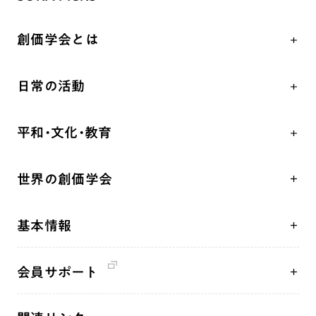
創価学会とは
人間革命
日常の活動
自他共の幸福
学会永遠の五指針
祈り
平和・文化・教育
朝晩の祈り（勤行・唱題）
御本尊
「平和の文化」を構築
座談会
聖典
世界の創価学会
核兵器の廃絶、軍縮に向け連帯を拡大
仏法を学ぶ
日蓮大聖人の仏法（教学入門）
各国WEBSITE
「人権文化」「ジェンダー平等」を促進
仏法を語る
釈尊～法華経
基本情報
世界の創価学会の歴史
「持続可能な開発目標（SDGs）」の取り組み
主な行事
日蓮大聖人
創価学会 会憲
人道支援
年間の活動について
創価学会の三代会長
会員サポート
創価学会 会則
音楽活動
友人葬
初代会長・牧口常三郎先生
座談会御書ｅ講義
創価学会 社会憲章
展示活動
彼岸
第2代会長・戸田城聖先生