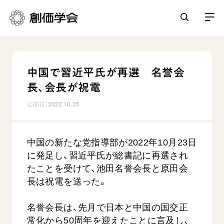
創価学会とは
中国で習近平氏が再選 名誉会
人間革命
長、会長が祝電
日常の活動
自他共の幸福
公開日：
2022.10.25
学会永遠の五指針
祈り
平和・文化・教育
朝晩の祈り（勤行・唱題）
御本尊
中国の新たな党指導部が2022年10月23日
「平和の文化」を構築
座談会
聖典
世界の創価学会
に発足し、習近平氏が総書記に再選され
核兵器の廃絶に向け連帯を拡大
仏法を学ぶ
日蓮大聖人の仏法（教学入門）
たことを受けて、池田名誉会長と原田会
各国ウェブサイト
「人権文化」「ジェンダー平等」を促進
仏法を語る
長は祝電を送った。
基本情報
釈尊～法華経
世界の創価学会の歴史
「持続可能な開発目標（SDGs）」の取り組み
主な行事
日蓮大聖人
創価学会 会憲
名誉会長は、先月で日本と中国の国交正
人道支援
会員サポート
年間の活動について
創価学会の三代会長
常化から50周年を迎えたことに言及し、
創価学会 会則