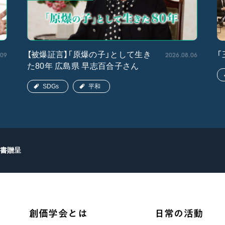
.09
2026.08.06
【被爆証言】「原爆の子」として生き
「
た80年 広島県 早志百合子さん
SDGs
平和
書贈呈
創価学会とは
日常の活動