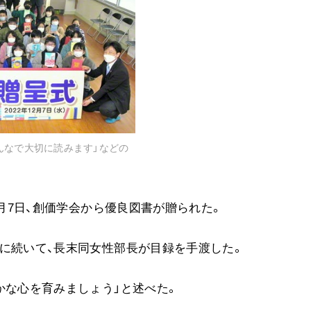
音楽活動
展示活動
教育本部の活動
図書贈呈
＜関連リンク＞
んなで大切に読みます」などの
創価学会総本部
墓地公園・納骨堂
2月7日、創価学会から優良図書が贈られた。
聖教電子版
聖教ブックストア
に続いて、長末同女性部長が目録を手渡した。
人間革命』
soka youth media
Soka Gakkai グローバルサイト
かな心を育みましょう」と述べた。
SGIピースサイト