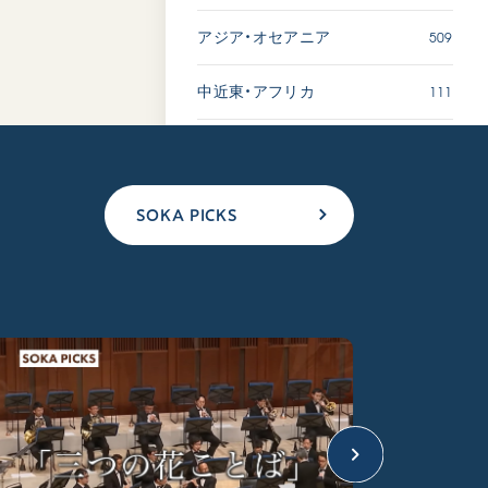
509
アジア・オセアニア
111
中近東・アフリカ
SOKA PICKS