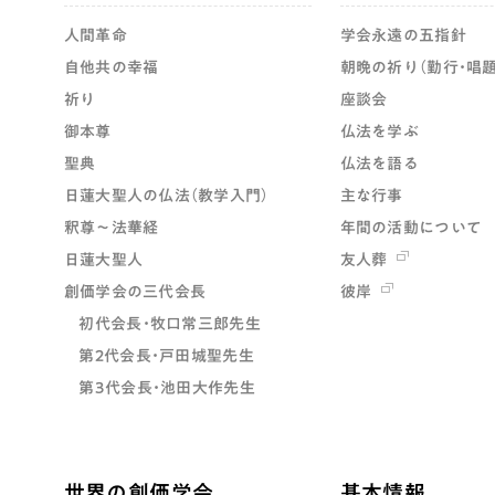
人間革命
学会永遠の五指針
自他共の幸福
朝晩の祈り（勤行・唱題
祈り
座談会
御本尊
仏法を学ぶ
聖典
仏法を語る
日蓮大聖人の仏法（教学入門）
主な行事
釈尊～法華経
年間の活動について
日蓮大聖人
友人葬
創価学会の三代会長
彼岸
初代会長・牧口常三郎先生
第2代会長・戸田城聖先生
第3代会長・池田大作先生
世界の創価学会
基本情報