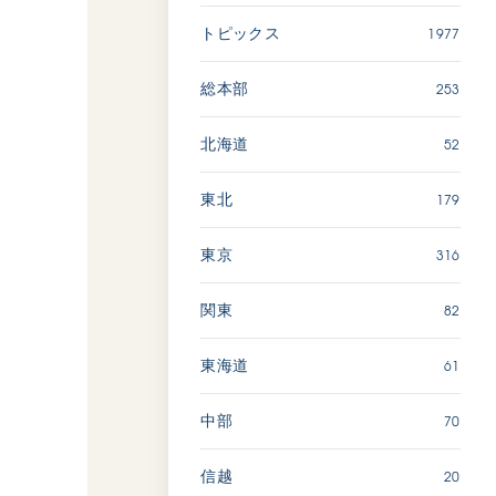
長崎
1977
トピックス
【被爆証言】「原爆の子」と
253
総本部
して生きた80年 広島県 早
志百…
52
北海道
2026.08.06
179
東北
SDGs
平和
動画
証言
316
東京
広島
82
関東
「三つの花ことば」 関西吹
61
東海道
奏楽団
2026.07.31
70
中部
文化
音楽
20
信越
動画