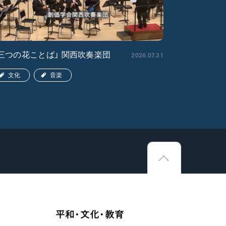
2026.07.31
三つの花ことば」 関西吹奏楽団
「ペンタト
関西吹奏楽
文化
音楽
文化
平和・文化・教育