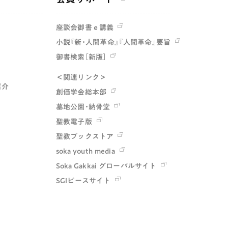
座談会御書ｅ講義
小説『新・人間革命』『人間革命』要旨
御書検索［新版］
＜関連リンク＞
紹介
創価学会総本部
墓地公園・納骨堂
聖教電子版
聖教ブックストア
soka youth media
Soka Gakkai グローバルサイト
SGIピースサイト