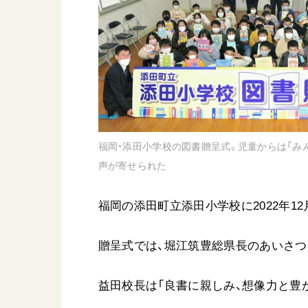
日蓮大聖人
友人葬
創価学会の三代会長
彼岸
初代会長・牧口常三郎先生
第2代会長・戸田城聖先生
第3代会長・池田大作先生
世界の創価学会
基本情報
福岡・添田小学校の図書贈呈式。児童からは「み
声が寄せられた
各国ウェブサイト
会員サポート
福岡の添田町立添田小学校に2022年1
世界の創価学会の歴史
座談会御書ｅ講義
贈呈式では、堀江筑豊総県長のあいさつ
小説『新・人間革命』『
要旨
益田校長は「良書に親しみ、想像力と豊
御書検索［新版］