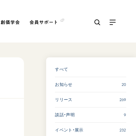
の創価学会
会員サポート
ICKS
すべて見る
すべて
20
お知らせ
【被爆証言】母子で受け継
ぐ「ナガサキの心」 長崎県
269
リリース
吉岡加…
2026.08.09
9
談話・声明
SDGs
平和
動画
証言
232
イベント・展示