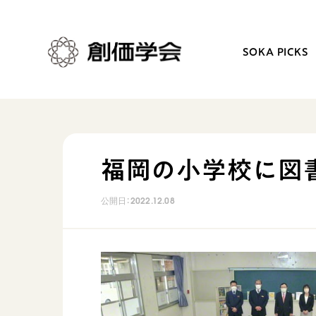
SOKA PICKS
創価学会とは
日常の活動
福岡の小学校に図
人間革命
学会永遠の五指針
公開日：
2022.12.08
自他共の幸福
朝晩の祈り（勤行・唱題
祈り
座談会
御本尊
仏法を学ぶ
聖典
仏法を語る
日蓮大聖人の仏法（教学入門）
主な行事
釈尊～法華経
年間の活動について