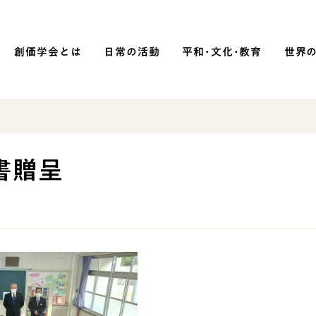
創価学会とは
日常の活動
平和・文化・教育
世界
SOKA P
平和・文化・教育
書贈呈
「平和の文化」を構築
）
核兵器の廃絶に向け連帯を拡大
「人権文化」「ジェンダー平等」を
促進
「持続可能な開発目標（SDGs）」の
取り組み
人道支援