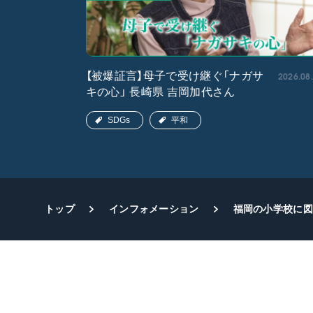
2026.05.15
2026.08
【被爆証言】母子で受け継ぐ「ナガサ
キの心」 長崎県 吉岡加代さん
SDGs
平和
トップ
インフォメーション
福岡の小学校に図