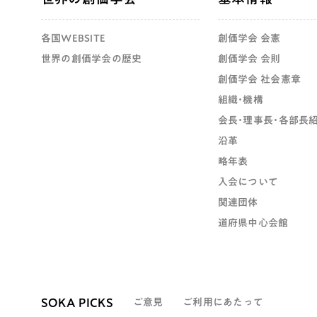
各国WEBSITE
創価学会 会憲
世界の創価学会の歴史
創価学会 会則
創価学会 社会憲章
組織・機構
会長・理事長・各部長
沿革
略年表
入会について
関連団体
道府県中心会館
SOKA PICKS
ご意見
ご利用にあたって