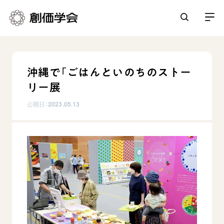
創価学会とは
沖縄で「ごはんといのちのストー
人間革命
リー展
日常の活動
自他共の幸福
公開日：
2023.05.13
学会永遠の五指針
祈り
平和・文化・教育
朝晩の祈り（勤行・唱題）
御本尊
「平和の文化」を構築
座談会
聖典
世界の創価学会
核兵器の廃絶に向け連帯を拡大
仏法を学ぶ
日蓮大聖人の仏法（教学入門）
各国ウェブサイト
「人権文化」「ジェンダー平等」を促進
仏法を語る
基本情報
釈尊～法華経
世界の創価学会の歴史
「持続可能な開発目標（SDGs）」の取り組み
主な行事
日蓮大聖人
創価学会 会憲
人道支援
会員サポート
年間の活動について
創価学会の三代会長
創価学会 会則