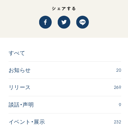
シェアする
すべて
西
【被爆証言】「原爆の子」として生きた80年
「三つの
広島県 早志百…
2026.07.3
2026.08.06
20
お知らせ
文化
SDGs
平和
動画
269
リリース
証言
広島
9
談話・声明
232
イベント・展示