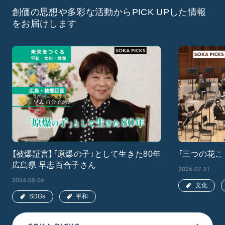
創価の思想や多彩な活動からPICK UPした情報
をお届けします
【被爆証言】「原爆の子」として生きた80年
「三つの花こ
広島県 早志百合子さん
2026.07.31
2026.08.06
文化
SDGs
平和