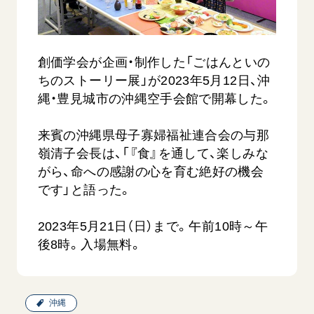
音楽活動
友人葬
初代会長・牧口常三郎先生
座談会御書ｅ講義
創価学会 社会憲章
関連リンク
展示活動
彼岸
第2代会長・戸田城聖先生
小説『新・人間革命』『人間革命』要旨
組織・機構
教育本部の活動
創価学会総本部
創価学会が企画・制作した「ごはんといの
第3代会長・池田大作先生
御書検索［新版］
会長・理事長・各部長の紹介
ご意見
図書贈呈
ちのストーリー展」が2023年5月12日、沖
墓地公園・納骨堂
沿革
縄・豊見城市の沖縄空手会館で開幕した。
ご利用にあたって
聖教電子版
略年表
聖教ブックストア
来賓の沖縄県母子寡婦福祉連合会の与那
入会について
嶺清子会長は、「『食』を通して、楽しみな
soka youth media
関連団体
がら、命への感謝の心を育む絶好の機会
Soka Gakkai グローバルサイト
道府県中心会館
です」と語った。
SGIピースサイト
2023年5月21日（日）まで。午前10時～午
SOKA PICKS
後8時。入場無料。
すべて見る
沖縄