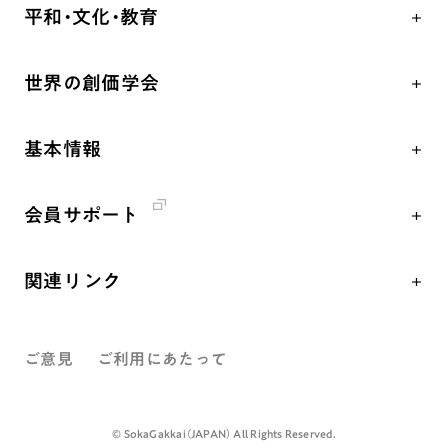
学会永遠の五指針
祈り
平和・文化・教育
朝晩の祈り（勤行・唱題）
御本尊
「平和の文化」を構築
座談会
聖典
世界の創価学会
核兵器の廃絶、軍縮に向け連帯を拡大
仏法を学ぶ
日蓮大聖人の仏法（教学入門）
各国WEBSITE
「人権文化」「ジェンダー平等」を促進
仏法を語る
釈尊～法華経
基本情報
世界の創価学会の歴史
「持続可能な開発目標（SDGs）」の取り組み
主な行事
日蓮大聖人
創価学会 会憲
人道支援
年間の活動について
創価学会の三代会長
会員サポート
創価学会 会則
音楽活動
友人葬
初代会長・牧口常三郎先生
座談会御書ｅ講義
創価学会 社会憲章
展示活動
彼岸
第2代会長・戸田城聖先生
関連リンク
小説『新・人間革命』『人間革命』要旨
組織・機構
教育本部の活動
第3代会長・池田大作先生
創価学会総本部
御書検索［新版］
会長・理事長・各部長紹介
図書贈呈
ご意見
ご利用にあたって
墓地公園・納骨堂
沿革
聖教電子版
略年表
聖教ブックストア
©️ SokaGakkai（JAPAN） All Rights Reserved.
入会について