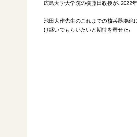
広島大学大学院の横藤田教授が、2022年
日蓮大聖人
友人葬
創価学会の三代会長
彼岸
池田大作先生のこれまでの核兵器廃絶
初代会長・牧口常三郎先生
け継いでもらいたいと期待を寄せた。
第2代会長・戸田城聖先生
第3代会長・池田大作先生
世界の創価学会
基本情報
各国ウェブサイト
会員サポート
世界の創価学会の歴史
座談会御書ｅ講義
小説『新・人間革命』『
要旨
御書検索［新版］