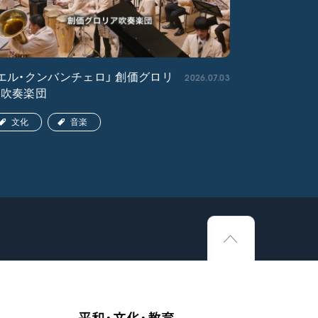
2026.07.03
エル・クンバンチェロ」 創価グロリ
「宇宙戦艦
ア吹奏楽団
文化
文化
音楽
平和・文化・教育