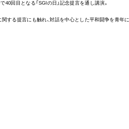
で40回目となる「SGIの日」記念提言を通し講演。
音楽活動
展示活動
に関する提言にも触れ、対話を中心とした平和闘争を青年
教育本部の活動
図書贈呈
＜関連リンク＞
創価学会総本部
墓地公園・納骨堂
聖教電子版
聖教ブックストア
人間革命』
soka youth media
Soka Gakkai グローバルサイト
SGIピースサイト