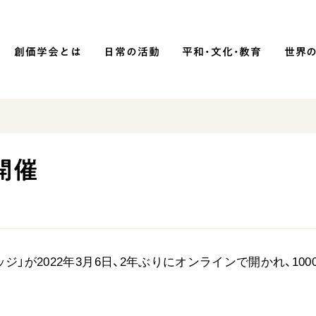
創価学会とは
日常の活動
平和・文化・教育
世界
SOKA P
平和・文化・教育
開催
「平和の文化」を構築
）
核兵器の廃絶に向け連帯を拡大
「人権文化」「ジェンダー平等」を
促進
」が2022年3月6日、2年ぶりにオンラインで開かれ、100
「持続可能な開発目標（SDGs）」の
取り組み
人道支援