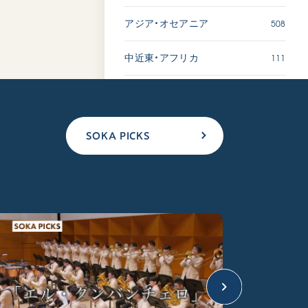
508
アジア・オセアニア
111
中近東・アフリカ
SOKA PICKS