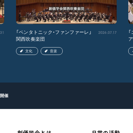
.31
2026.07.17
「ペンタトニック・ファンファーレ」
「
関西吹奏楽団
文化
音楽
開催
創価学会とは
日常の活動