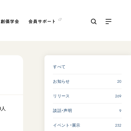
の創価学会
会員サポート
ICKS
すべて見る
すべて
20
お知らせ
「三つの花ことば」 関西吹
奏楽団
269
リリース
2026.07.31
文化
音楽
0人
9
談話・声明
動画
232
イベント・展示