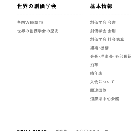
世界の創価学会
基本情報
各国WEBSITE
創価学会 会憲
世界の創価学会の歴史
創価学会 会則
創価学会 社会憲章
組織・機構
会長・理事長・各部長
沿革
略年表
入会について
関連団体
道府県中心会館