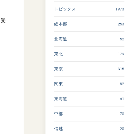
1973
トピックス
「ペンタトニック・ファン
ファーレ」 関西吹奏楽団
に受
253
総本部
2026.07.17
文化
音楽
52
北海道
動画
179
東北
315
東京
「エル・クンバンチェロ」
創価グロリア吹奏楽団
82
関東
2026.07.03
文化
音楽
61
東海道
動画
70
中部
20
信越