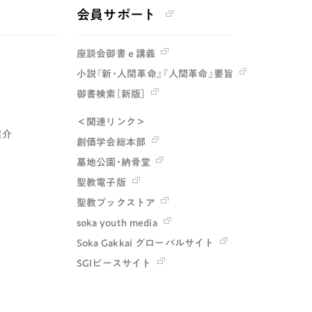
会員サポート
座談会御書ｅ講義
小説『新・人間革命』『人間革命』要旨
御書検索［新版］
＜関連リンク＞
紹介
創価学会総本部
墓地公園・納骨堂
聖教電子版
聖教ブックストア
soka youth media
Soka Gakkai グローバルサイト
SGIピースサイト