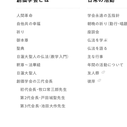
人間革命
学会永遠の五指針
自他共の幸福
朝晩の祈り（勤行・唱題
祈り
座談会
御本尊
仏法を学ぶ
聖典
仏法を語る
日蓮大聖人の仏法（教学入門）
主な行事
釈尊～法華経
年間の活動について
日蓮大聖人
友人葬
創価学会の三代会長
彼岸
初代会長・牧口常三郎先生
第2代会長・戸田城聖先生
第3代会長・池田大作先生