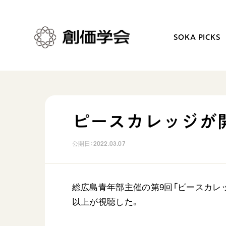
SOKA PICKS
創価学会とは
日常の活動
ピースカレッジが
人間革命
学会永遠の五指針
公開日：
2022.03.07
自他共の幸福
朝晩の祈り（勤行・唱題
祈り
座談会
御本尊
仏法を学ぶ
総広島青年部主催の第9回「ピースカレッジ
聖典
仏法を語る
以上が視聴した。
日蓮大聖人の仏法（教学入門）
主な行事
釈尊～法華経
年間の活動について