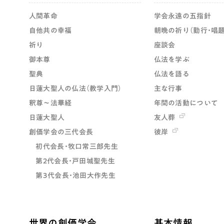
人間革命
学会永遠の五指針
自他共の幸福
朝晩の祈り（勤行・唱題
祈り
座談会
御本尊
仏法を学ぶ
聖典
仏法を語る
日蓮大聖人の仏法（教学入門）
主な行事
釈尊～法華経
年間の活動について
日蓮大聖人
友人葬
創価学会の三代会長
彼岸
初代会長・牧口常三郎先生
第2代会長・戸田城聖先生
第3代会長・池田大作先生
世界の創価学会
基本情報