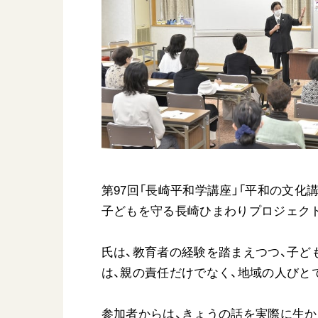
日蓮大聖人
友人葬
創価学会の三代会長
彼岸
初代会長・牧口常三郎先生
第2代会長・戸田城聖先生
第3代会長・池田大作先生
世界の創価学会
基本情報
第97回「長崎平和学講座」「平和の文化講
各国ウェブサイト
会員サポート
子どもを守る長崎ひまわりプロジェク
世界の創価学会の歴史
座談会御書ｅ講義
氏は、教育者の経験を踏まえつつ、子ど
小説『新・人間革命』『
は、親の責任だけでなく、地域の人びと
要旨
御書検索［新版］
参加者からは、きょうの話を実際に生か