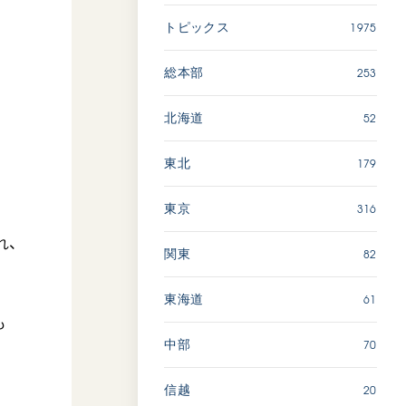
広島
1975
トピックス
「三つの花ことば」 関西吹
253
総本部
奏楽団
2026.07.31
52
北海道
文化
音楽
179
東北
動画
316
東京
れ、
82
関東
「ペンタトニック・ファン
ファーレ」 関西吹奏楽団
2026.07.17
61
東海道
も
文化
音楽
70
中部
動画
20
信越