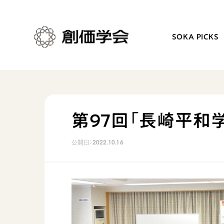
SOKA PICKS
創価学会とは
日常の活動
第97回「長崎平和
人間革命
学会永遠の五指針
公開日：
2022.10.16
自他共の幸福
朝晩の祈り（勤行・唱題
祈り
座談会
御本尊
仏法を学ぶ
聖典
仏法を語る
日蓮大聖人の仏法（教学入門）
主な行事
釈尊～法華経
年間の活動について