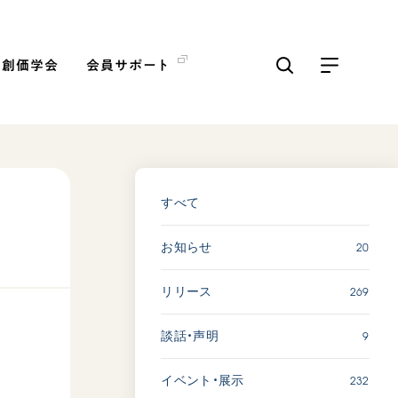
の創価学会
会員サポート
ICKS
すべて見る
すべて
20
お知らせ
【被爆証言】「原爆の子」と
して生きた80年 広島県 早
269
リリース
志百…
2026.08.06
9
談話・声明
SDGs
平和
動画
証言
232
イベント・展示