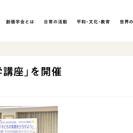
創価学会とは
日常の活動
平和・文化・教育
世界
SOKA P
平和・文化・教育
学講座」を開催
「平和の文化」を構築
）
核兵器の廃絶に向け連帯を拡大
「人権文化」「ジェンダー平等」を
促進
「持続可能な開発目標（SDGs）」の
取り組み
人道支援