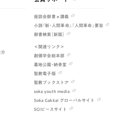
座談会御書ｅ講義
小説『新・人間革命』『人間革命』要旨
御書検索［新版］
＜関連リンク＞
紹介
創価学会総本部
墓地公園・納骨堂
聖教電子版
聖教ブックストア
soka youth media
Soka Gakkai グローバルサイト
SGIピースサイト