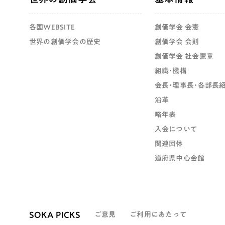
各国WEBSITE
創価学会 会憲
世界の創価学会の歴史
創価学会 会則
創価学会 社会憲章
組織・機構
会長・理事長・各部長
沿革
略年表
入会について
関連団体
道府県中心会館
SOKA PICKS
ご意見
ご利用にあたって