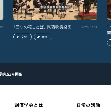
.06
2026.07.31
「三つの花ことば」 関西吹奏楽団
「
文化
音楽
和学講座」を開催
創価学会とは
日常の活動