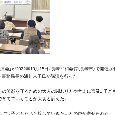
音楽活動
展示活動
教育本部の活動
図書贈呈
＜関連リンク＞
創価学会総本部
演会」が2022年10月15日、長崎平和会館（長崎市）で開催さ
墓地公園・納骨堂
ト事務局長の浦川末子氏が講演を行った。
聖教電子版
聖教ブックストア
もの笑顔を守るための大人の関わり方や考えに言及。子ど
人間革命』
soka youth media
で育てていくことが大切と訴えた。
Soka Gakkai グローバルサイト
SGIピースサイト
して、子どもたちと接していきたいとの声が寄せられた。