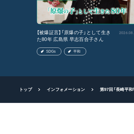
2026.05.15
2026.08
【被爆証言】「原爆の子」として生き
た80年 広島県 早志百合子さん
SDGs
平和
トップ
インフォメーション
第97回「長崎平