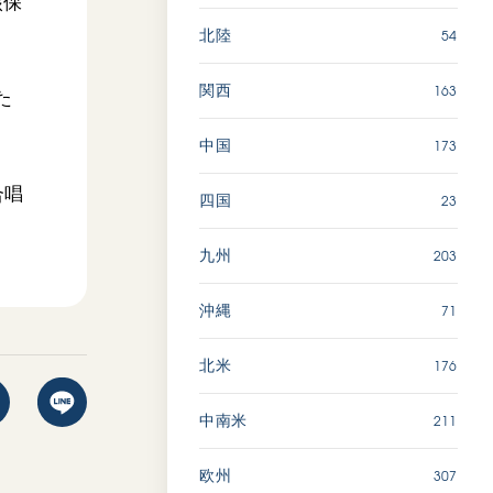
核保
54
北陸
163
関西
た
173
中国
合唱
23
四国
203
九州
71
沖縄
176
北米
211
中南米
307
欧州