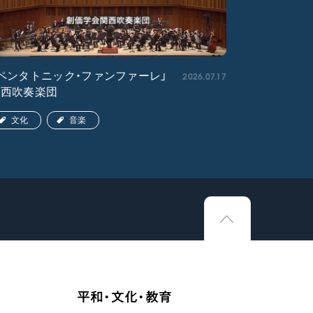
2026.07.17
ペンタトニック・ファンファーレ」
「エル・ク
関西吹奏楽団
ア吹奏楽団
文化
音楽
文化
平和・文化・教育