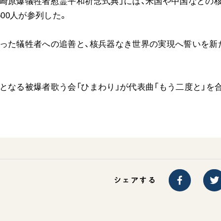
崎原爆犠牲者慰霊平和祈念式典」には、米国や中国などの
ご意見
600人が参列した。
ご利用にあたって
なった犠牲者への追善と、核兵器なき世界の実現へ誓いを新
となる被爆者歌う会「ひまわり」が代表曲「もう二度と」を
シェアする