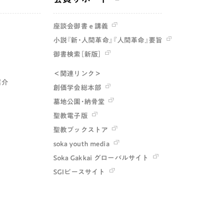
座談会御書ｅ講義
小説『新・人間革命』『人間革命』要旨
御書検索［新版］
＜関連リンク＞
紹介
創価学会総本部
墓地公園・納骨堂
聖教電子版
聖教ブックストア
soka youth media
Soka Gakkai グローバルサイト
SGIピースサイト