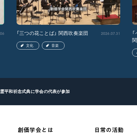
.06
2026.07.31
「三つの花ことば」 関西吹奏楽団
「
文化
音楽
霊平和祈念式典に学会の代表が参加
創価学会とは
日常の活動