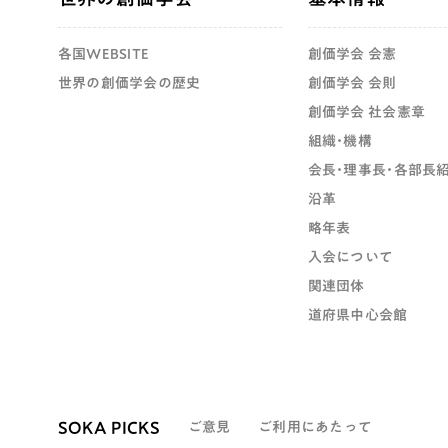
各国WEBSITE
創価学会 会憲
世界の創価学会の歴史
創価学会 会則
創価学会 社会憲章
組織・機構
会長・理事長・各部長
沿革
略年表
入会について
関連団体
道府県中心会館
SOKA PICKS
ご意見
ご利用にあたって