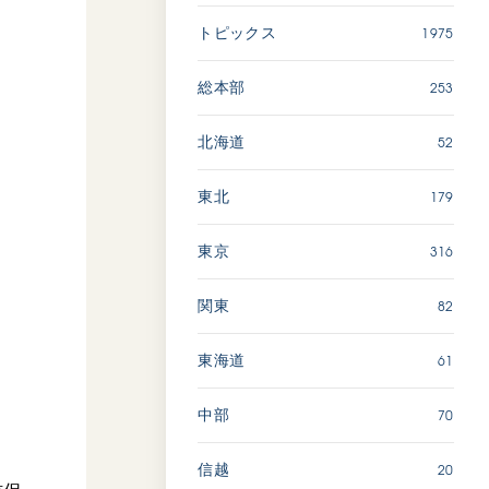
広島
1975
トピックス
「三つの花ことば」 関西吹
253
総本部
奏楽団
2026.07.31
52
北海道
文化
音楽
179
東北
動画
316
東京
82
関東
「ペンタトニック・ファン
ファーレ」 関西吹奏楽団
2026.07.17
61
東海道
文化
音楽
70
中部
動画
20
信越