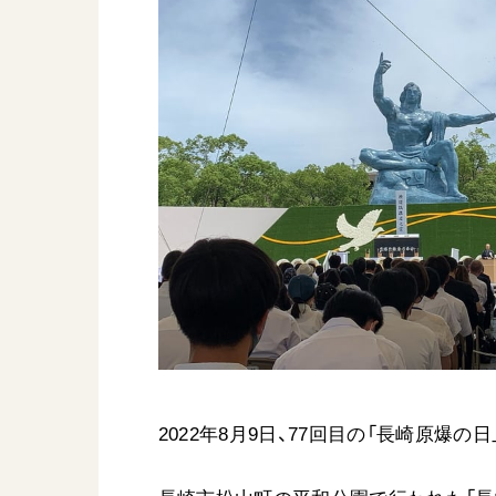
日蓮大聖人
友人葬
創価学会の三代会長
彼岸
初代会長・牧口常三郎先生
第2代会長・戸田城聖先生
第3代会長・池田大作先生
世界の創価学会
基本情報
各国ウェブサイト
会員サポート
世界の創価学会の歴史
座談会御書ｅ講義
小説『新・人間革命』『
要旨
2022年8月9日、77回目の「長崎原爆の
御書検索［新版］