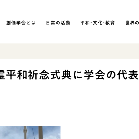
創価学会とは
日常の活動
平和・文化・教育
世界
SOKA P
平和・文化・教育
霊平和祈念式典に学会の代
「平和の文化」を構築
）
核兵器の廃絶に向け連帯を拡大
「人権文化」「ジェンダー平等」を
促進
「持続可能な開発目標（SDGs）」の
取り組み
人道支援