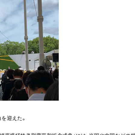
音楽活動
展示活動
教育本部の活動
図書贈呈
＜関連リンク＞
創価学会総本部
墓地公園・納骨堂
聖教電子版
聖教ブックストア
人間革命』
soka youth media
日」を迎えた。
Soka Gakkai グローバルサイト
SGIピースサイト