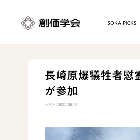
SOKA PICKS
創価学会とは
日常の活動
長崎原爆犠牲者慰
人間革命
学会永遠の五指針
が参加
自他共の幸福
朝晩の祈り（勤行・唱題
祈り
座談会
公開日：
2022.08.10
御本尊
仏法を学ぶ
聖典
仏法を語る
日蓮大聖人の仏法（教学入門）
主な行事
釈尊～法華経
年間の活動について