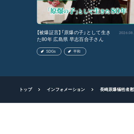
2026.05.15
2026.08
【被爆証言】「原爆の子」として生き
た80年 広島県 早志百合子さん
SDGs
平和
トップ
インフォメーション
長崎原爆犠牲者慰