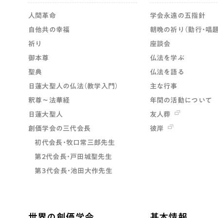
人間革命
学会永遠の五指針
自他共の幸福
朝晩の祈り（勤行・唱題
祈り
座談会
御本尊
仏法を学ぶ
聖典
仏法を語る
日蓮大聖人の仏法（教学入門）
主な行事
釈尊～法華経
年間の活動について
日蓮大聖人
友人葬
創価学会の三代会長
彼岸
初代会長・牧口常三郎先生
第2代会長・戸田城聖先生
第3代会長・池田大作先生
世界の創価学会
基本情報