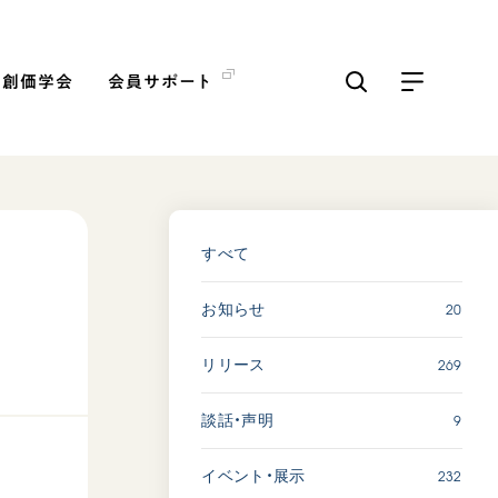
の創価学会
会員サポート
ICKS
すべて見る
すべて
表
20
お知らせ
【被爆証言】「原爆の子」と
して生きた80年 広島県 早
269
リリース
志百…
2026.08.06
9
談話・声明
SDGs
平和
動画
証言
232
イベント・展示