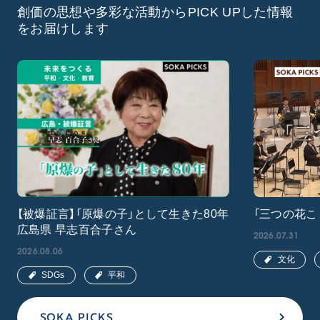
創価の思想や多彩な活動からPICK UPした情報
をお届けします
【被爆証言】「原爆の子」として生きた80年
「三つの花こ
広島県 早志百合子さん
2026.07.31
2026.08.06
文化
SDGs
平和
SOKA PICKS