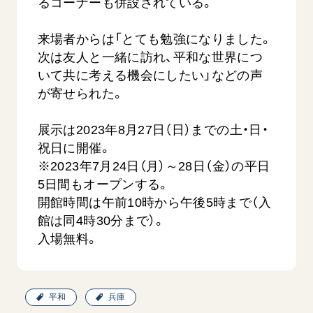
るコーナーも併設されている。
来場者からは「とても勉強になりました。
次は友人と一緒に訪れ、平和な世界につ
いて共に考える機会にしたい」などの声
が寄せられた。
展示は2023年8月27日（日）までの土・日・
西
【被爆証言】「原爆の子」として生きた80年
「三つの
祝日に開催。
広島県 早志百…
2026.07.3
※2023年7月24日（月）～28日（金）の平日
2026.08.06
文化
5日間もオープンする。
SDGs
平和
動画
開館時間は午前10時から午後5時まで（入
証言
広島
館は同4時30分まで）。
入場無料。
平和
兵庫