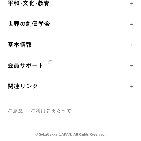
平和・文化・教育
朝晩の祈り（勤行・唱題）
御本尊
「平和の文化」を構築
座談会
聖典
世界の創価学会
核兵器の廃絶、軍縮に向け連帯を拡大
仏法を学ぶ
日蓮大聖人の仏法（教学入門）
各国WEBSITE
「人権文化」「ジェンダー平等」を促進
仏法を語る
釈尊～法華経
基本情報
世界の創価学会の歴史
「持続可能な開発目標（SDGs）」の取り組み
主な行事
日蓮大聖人
創価学会 会憲
人道支援
年間の活動について
創価学会の三代会長
会員サポート
創価学会 会則
音楽活動
友人葬
初代会長・牧口常三郎先生
座談会御書ｅ講義
創価学会 社会憲章
展示活動
彼岸
第2代会長・戸田城聖先生
関連リンク
小説『新・人間革命』『人間革命』要旨
組織・機構
教育本部の活動
第3代会長・池田大作先生
創価学会総本部
御書検索［新版］
会長・理事長・各部長紹介
図書贈呈
ご意見
ご利用にあたって
墓地公園・納骨堂
沿革
聖教電子版
略年表
聖教ブックストア
©️ SokaGakkai（JAPAN） All Rights Reserved.
入会について