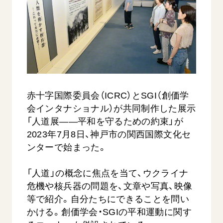
音楽活動
友人葬
初代会長・牧口常三郎先生
座談会御書ｅ講義
創価学会 社会憲章
関連リンク
展示活動
彼岸
第2代会長・戸田城聖先生
小説『新・人間革命』『人間革命』要旨
組織・機構
教育本部の活動
創価学会総本部
第3代会長・池田大作先生
御書検索［新版］
会長・理事長・各部長の紹介
ご意見
図書贈呈
墓地公園・納骨堂
沿革
ご利用にあたって
聖教電子版
略年表
聖教ブックストア
赤十字国際委員会（ICRC）とSGI（創価学
入会について
会インタナショナル）が共同制作した展示
soka youth media
関連団体
「人道展――平和を守るための約束」が
Soka Gakkai グローバルサイト
2023年7月8日、神戸市の関西国際文化セ
道府県中心会館
SGIピースサイト
ンターで始まった。
SOKA PICKS
「人道」の概念に焦点を当て、ウクライナ
すべて見る
危機や核兵器の問題を、文章や写真、映像
等で紹介。自分たちにできることを問い
かける。創価学会・SGIの平和運動に関す