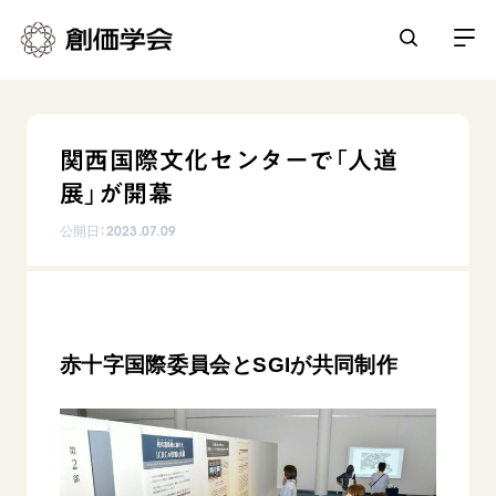
創価学会とは
関西国際文化センターで「人道
人間革命
展」が開幕
日常の活動
自他共の幸福
公開日：
2023.07.09
学会永遠の五指針
祈り
平和・文化・教育
朝晩の祈り（勤行・唱題）
御本尊
「平和の文化」を構築
座談会
聖典
世界の創価学会
核兵器の廃絶に向け連帯を拡大
仏法を学ぶ
赤十字国際委員会とSGIが共同制作
日蓮大聖人の仏法（教学入門）
各国ウェブサイト
「人権文化」「ジェンダー平等」を促進
仏法を語る
基本情報
釈尊～法華経
世界の創価学会の歴史
「持続可能な開発目標（SDGs）」の取り組み
主な行事
日蓮大聖人
創価学会 会憲
人道支援
会員サポート
年間の活動について
創価学会の三代会長
創価学会 会則