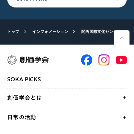
トップ
インフォメーション
関西国際文化センターで「人道展」が開幕
SOKA PICKS
創価学会とは
人間革命
日常の活動
自他共の幸福
学会永遠の五指針
祈り