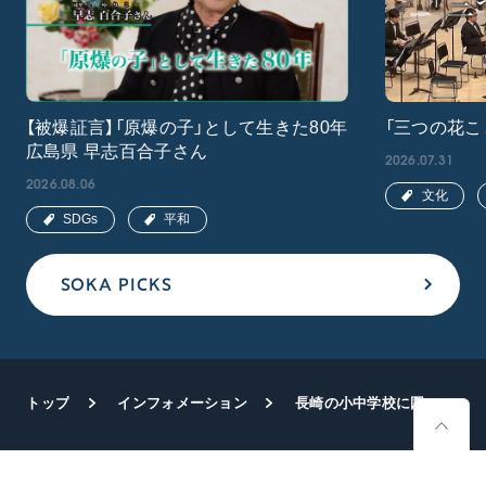
【被爆証言】「原爆の子」として生きた80年
「三つの花こ
広島県 早志百合子さん
2026.07.31
2026.08.06
文化
SDGs
平和
SOKA PICKS
トップ
インフォメーション
長崎の小中学校に図書贈呈行う