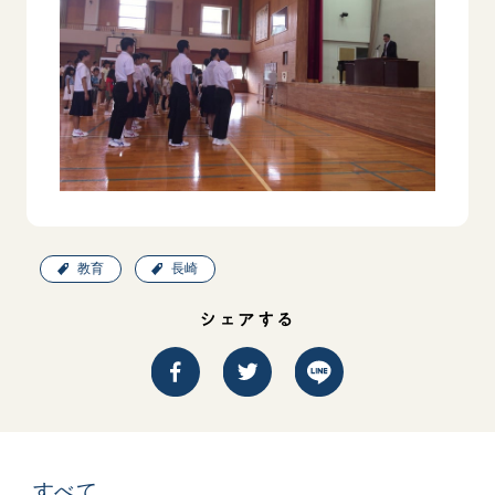
西
【被爆証言】「原爆の子」として生きた80年
「三つの
広島県 早志百…
2026.07.3
2026.08.06
教育
長崎
文化
SDGs
平和
動画
シェアする
証言
広島
すべて