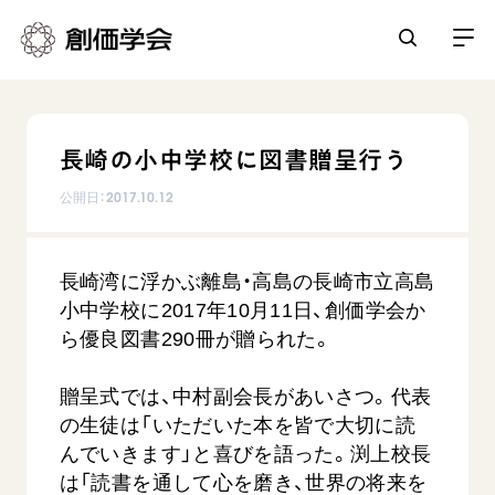
創価学会とは
長崎の小中学校に図書贈呈行う
人間革命
日常の活動
公開日：
2017.10.12
自他共の幸福
学会永遠の五指針
祈り
平和・文化・教育
長崎湾に浮かぶ離島・高島の長崎市立高島
朝晩の祈り（勤行・唱題）
御本尊
小中学校に2017年10月11日、創価学会か
「平和の文化」を構築
座談会
聖典
世界の創価学会
ら優良図書290冊が贈られた。
核兵器の廃絶に向け連帯を拡大
仏法を学ぶ
日蓮大聖人の仏法（教学入門）
各国ウェブサイト
「人権文化」「ジェンダー平等」を促進
贈呈式では、中村副会長があいさつ。代表
仏法を語る
基本情報
釈尊～法華経
世界の創価学会の歴史
の生徒は「いただいた本を皆で大切に読
「持続可能な開発目標（SDGs）」の取り組み
主な行事
日蓮大聖人
んでいきます」と喜びを語った。渕上校長
創価学会 会憲
人道支援
会員サポート
年間の活動について
創価学会の三代会長
は「読書を通して心を磨き、世界の将来を
創価学会 会則