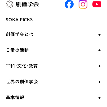
SOKA PICKS
創価学会とは
人間革命
日常の活動
自他共の幸福
学会永遠の五指針
祈り
平和・文化・教育
朝晩の祈り（勤行・唱題）
御本尊
「平和の文化」を構築
座談会
聖典
世界の創価学会
核兵器の廃絶、軍縮に向け連帯を拡大
仏法を学ぶ
日蓮大聖人の仏法（教学入門）
各国WEBSITE
「人権文化」「ジェンダー平等」を促進
仏法を語る
釈尊～法華経
基本情報
世界の創価学会の歴史
「持続可能な開発目標（SDGs）」の取り組み
主な行事
日蓮大聖人