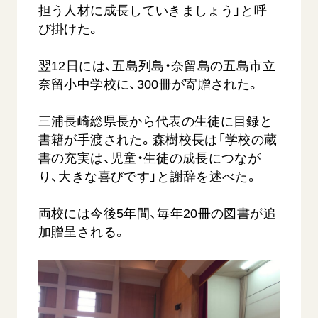
音楽活動
担う人材に成長していきましょう」と呼
友人葬
初代会長・牧口常三郎先生
座談会御書ｅ講義
創価学会 社会憲章
関連リンク
び掛けた。
展示活動
彼岸
第2代会長・戸田城聖先生
小説『新・人間革命』『人間革命』要旨
組織・機構
教育本部の活動
創価学会総本部
第3代会長・池田大作先生
翌12日には、五島列島・奈留島の五島市立
御書検索［新版］
会長・理事長・各部長の紹介
ご意見
図書贈呈
奈留小中学校に、300冊が寄贈された。
墓地公園・納骨堂
沿革
ご利用にあたって
聖教電子版
略年表
三浦長崎総県長から代表の生徒に目録と
聖教ブックストア
書籍が手渡された。森樹校長は「学校の蔵
入会について
書の充実は、児童・生徒の成長につなが
soka youth media
関連団体
り、大きな喜びです」と謝辞を述べた。
Soka Gakkai グローバルサイト
道府県中心会館
SGIピースサイト
両校には今後5年間、毎年20冊の図書が追
加贈呈される。
SOKA PICKS
すべて見る