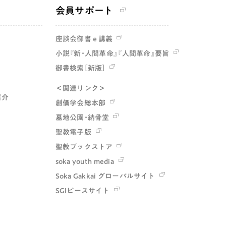
会員サポート
座談会御書ｅ講義
小説『新・人間革命』『人間革命』要旨
御書検索［新版］
＜関連リンク＞
紹介
創価学会総本部
墓地公園・納骨堂
聖教電子版
聖教ブックストア
soka youth media
Soka Gakkai グローバルサイト
SGIピースサイト