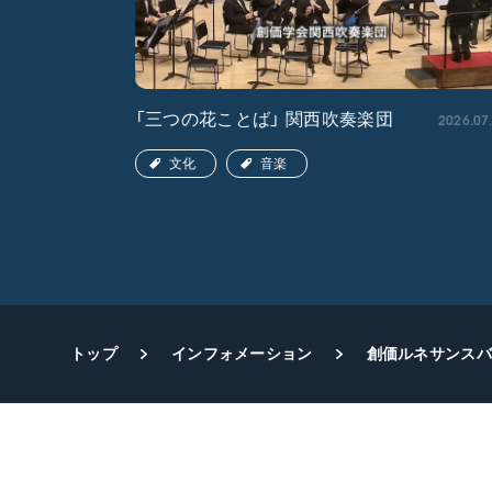
2026.04.22
2026.07
「三つの花ことば」 関西吹奏楽団
文化
音楽
トップ
インフォメーション
創価ルネサンスバ