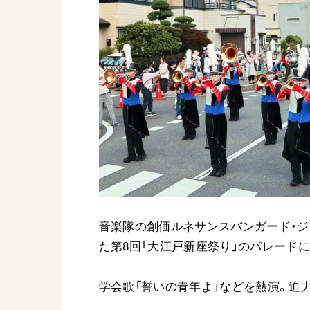
日蓮大聖人
友人葬
創価学会の三代会長
彼岸
初代会長・牧口常三郎先生
第2代会長・戸田城聖先生
第3代会長・池田大作先生
世界の創価学会
基本情報
各国ウェブサイト
会員サポート
世界の創価学会の歴史
音楽隊の創価ルネサンスバンガード・ジュ
座談会御書ｅ講義
た第8回「大江戸新座祭り」のパレード
小説『新・人間革命』『
要旨
学会歌「誓いの青年よ」などを熱演。迫
御書検索［新版］