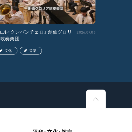
2026.07.03
エル・クンバンチェロ」 創価グロリ
「宇宙戦艦
ア吹奏楽団
文化
文化
音楽
平和・文化・教育