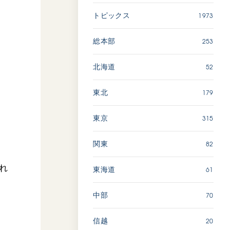
1973
トピックス
「ペンタトニック・ファン
ファーレ」 関西吹奏楽団
253
総本部
2026.07.17
文化
音楽
52
北海道
動画
179
東北
315
東京
「エル・クンバンチェロ」
創価グロリア吹奏楽団
82
関東
2026.07.03
われ
文化
音楽
61
東海道
動画
70
中部
20
信越