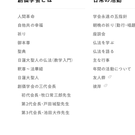
人間革命
学会永遠の五指針
自他共の幸福
朝晩の祈り（勤行・唱題
祈り
座談会
御本尊
仏法を学ぶ
聖典
仏法を語る
日蓮大聖人の仏法（教学入門）
主な行事
釈尊～法華経
年間の活動について
日蓮大聖人
友人葬
創価学会の三代会長
彼岸
初代会長・牧口常三郎先生
第2代会長・戸田城聖先生
第3代会長・池田大作先生