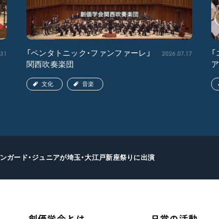
.31
2026.07.17
「ペンタトニック・ファンファーレ」
「
関西吹奏楽団
文化
音楽
ンガード・ジュニアが埼玉・大江戸新座祭りに出演
創価学会とは
日常の活動