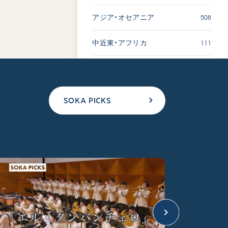
508
アジア・オセアニア
111
中近東・アフリカ
SOKA PICKS