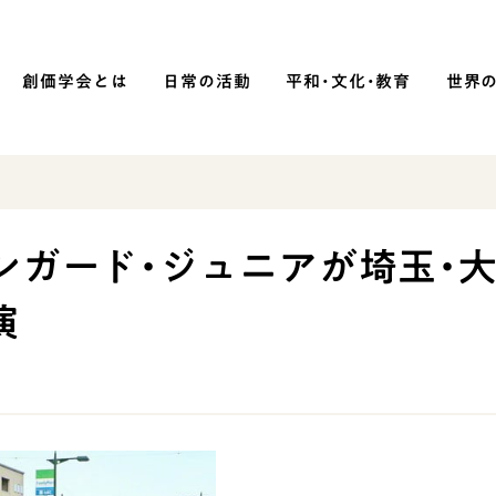
創価学会とは
日常の活動
平和・文化・教育
世界
SOKA P
平和・文化・教育
ンガード・ジュニアが埼玉・
「平和の文化」を構築
演
）
核兵器の廃絶に向け連帯を拡大
「人権文化」「ジェンダー平等」を
促進
「持続可能な開発目標（SDGs）」の
取り組み
人道支援