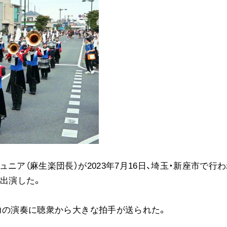
音楽活動
展示活動
教育本部の活動
図書贈呈
＜関連リンク＞
創価学会総本部
墓地公園・納骨堂
聖教電子版
ニア（麻生楽団長）が2023年7月16日、埼玉・新座市で行
聖教ブックストア
に出演した。
人間革命』
soka youth media
Soka Gakkai グローバルサイト
力の演奏に聴衆から大きな拍手が送られた。
SGIピースサイト