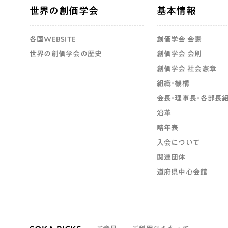
世界の創価学会
基本情報
各国WEBSITE
創価学会 会憲
世界の創価学会の歴史
創価学会 会則
創価学会 社会憲章
組織・機構
会長・理事長・各部長
沿革
略年表
入会について
関連団体
道府県中心会館