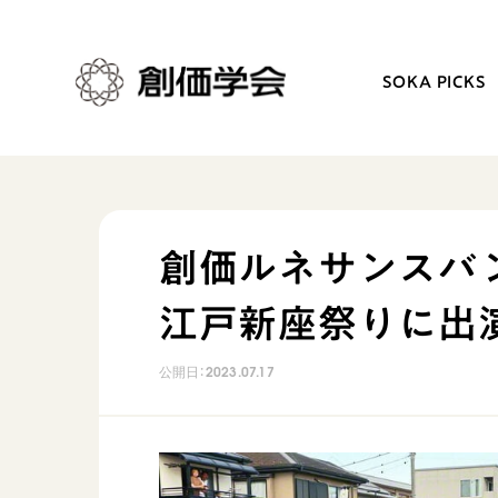
SOKA PICKS
創価学会とは
日常の活動
創価ルネサンスバ
人間革命
学会永遠の五指針
江戸新座祭りに出
自他共の幸福
朝晩の祈り（勤行・唱題
祈り
座談会
公開日：
2023.07.17
御本尊
仏法を学ぶ
聖典
仏法を語る
日蓮大聖人の仏法（教学入門）
主な行事
釈尊～法華経
年間の活動について