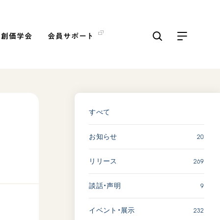
の創価学会
会員サポート
ICKS
すべて見る
すべて
大
20
お知らせ
「三つの花ことば」 関西吹
奏楽団
269
リリース
2026.07.31
文化
音楽
9
談話・声明
動画
232
イベント・展示