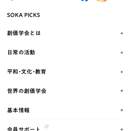
SOKA PICKS
創価学会とは
人間革命
日常の活動
自他共の幸福
学会永遠の五指針
祈り
平和・文化・教育
朝晩の祈り（勤行・唱題）
御本尊
「平和の文化」を構築
座談会
聖典
世界の創価学会
核兵器の廃絶、軍縮に向け連帯を拡大
仏法を学ぶ
日蓮大聖人の仏法（教学入門）
各国WEBSITE
「人権文化」「ジェンダー平等」を促進
仏法を語る
釈尊～法華経
基本情報
世界の創価学会の歴史
「持続可能な開発目標（SDGs）」の取り組み
主な行事
日蓮大聖人
創価学会 会憲
人道支援
年間の活動について
創価学会の三代会長
会員サポート