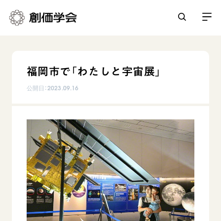
創価学会とは
福岡市で「わたしと宇宙展」
人間革命
日常の活動
公開日：
2023.09.16
自他共の幸福
学会永遠の五指針
祈り
平和・文化・教育
朝晩の祈り（勤行・唱題）
御本尊
「平和の文化」を構築
座談会
聖典
世界の創価学会
核兵器の廃絶に向け連帯を拡大
仏法を学ぶ
日蓮大聖人の仏法（教学入門）
各国ウェブサイト
「人権文化」「ジェンダー平等」を促進
仏法を語る
基本情報
釈尊～法華経
世界の創価学会の歴史
「持続可能な開発目標（SDGs）」の取り組み
主な行事
日蓮大聖人
創価学会 会憲
人道支援
会員サポート
年間の活動について
創価学会の三代会長
創価学会 会則