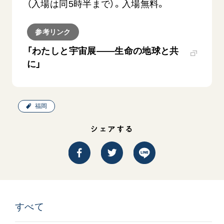
（入場は同5時半まで）。入場無料。
参考リンク
「わたしと宇宙展――生命の地球と共
に」
西
【被爆証言】「原爆の子」として生きた80年
「三つの
福岡
広島県 早志百…
2026.07.3
2026.08.06
文化
シェアする
SDGs
平和
動画
証言
広島
すべて