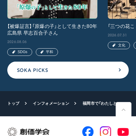
【被爆証言】「原爆の子」として生きた80年
「三つの花こ
広島県 早志百合子さん
2026.07.31
2026.08.06
文化
SDGs
平和
SOKA PICKS
トップ
インフォメーション
福岡市で「わたしと宇宙展」