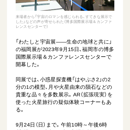
音楽活動
友人葬
初代会長・牧口常三郎先生
座談会御書ｅ講義
創価学会 社会憲章
関連リンク
展示活動
彼岸
第2代会長・戸田城聖先生
小説『新・人間革命』『人間革命』要旨
来場者から「宇宙のロマンを感じられる、すてきな展示で
組織・機構
した」などの声が寄せられた（博多国際展示場＆カンファ
教育本部の活動
創価学会総本部
第3代会長・池田大作先生
御書検索［新版］
レンスセンターで）
会長・理事長・各部長の紹介
ご意見
図書贈呈
墓地公園・納骨堂
沿革
「わたしと宇宙展――生命の地球と共に」
ご利用にあたって
聖教電子版
略年表
の福岡展が2023年9月15日、福岡市の博多
聖教ブックストア
国際展示場＆カンファレンスセンターで
入会について
開幕した。
soka youth media
関連団体
Soka Gakkai グローバルサイト
道府県中心会館
同展では、小惑星探査機「はやぶさ2」の2
SGIピースサイト
分の1の模型、月や火星由来の隕石などの
貴重な品々を多数展示。AR（拡張現実）を
SOKA PICKS
使った火星旅行の疑似体験コーナーもあ
すべて見る
る。
9月24日（日）まで。午前10時～午後6時