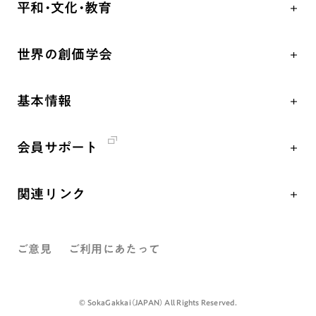
平和・文化・教育
朝晩の祈り（勤行・唱題）
御本尊
「平和の文化」を構築
座談会
聖典
世界の創価学会
核兵器の廃絶、軍縮に向け連帯を拡大
仏法を学ぶ
日蓮大聖人の仏法（教学入門）
各国WEBSITE
「人権文化」「ジェンダー平等」を促進
仏法を語る
釈尊～法華経
基本情報
世界の創価学会の歴史
「持続可能な開発目標（SDGs）」の取り組み
主な行事
日蓮大聖人
創価学会 会憲
人道支援
年間の活動について
創価学会の三代会長
会員サポート
創価学会 会則
音楽活動
友人葬
初代会長・牧口常三郎先生
座談会御書ｅ講義
創価学会 社会憲章
展示活動
彼岸
第2代会長・戸田城聖先生
関連リンク
小説『新・人間革命』『人間革命』要旨
組織・機構
教育本部の活動
第3代会長・池田大作先生
創価学会総本部
御書検索［新版］
会長・理事長・各部長紹介
図書贈呈
ご意見
ご利用にあたって
墓地公園・納骨堂
沿革
聖教電子版
略年表
聖教ブックストア
©️ SokaGakkai（JAPAN） All Rights Reserved.
入会について