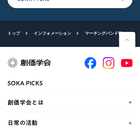
トップ
インフォメーション
マーチングバンド都大会 ルネサンスバンガードが招待演技
SOKA PICKS
創価学会とは
人間革命
日常の活動
自他共の幸福
学会永遠の五指針
祈り