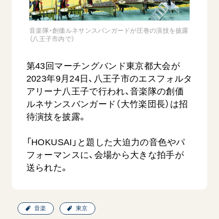
音楽活動
友人葬
初代会長・牧口常三郎先生
座談会御書ｅ講義
創価学会 社会憲章
関連リンク
展示活動
彼岸
第2代会長・戸田城聖先生
小説『新・人間革命』『人間革命』要旨
音楽隊・創価ルネサンスバンガードが圧巻の演技を披露
組織・機構
教育本部の活動
（八王子市内で）
創価学会総本部
第3代会長・池田大作先生
御書検索［新版］
会長・理事長・各部長の紹介
ご意見
図書贈呈
墓地公園・納骨堂
沿革
第43回マーチングバンド東京都大会が
ご利用にあたって
聖教電子版
2023年9月24日、八王子市のエスフォルタ
略年表
アリーナ八王子で行われ、音楽隊の創価
聖教ブックストア
入会について
ルネサンスバンガード（大竹楽団長）は招
soka youth media
関連団体
待演技を披露。
Soka Gakkai グローバルサイト
道府県中心会館
「HOKUSAI」と題した大迫力の音色やパ
SGIピースサイト
フォーマンスに、会場から大きな拍手が
SOKA PICKS
送られた。
すべて見る
音楽
東京