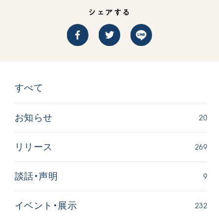
シェアする
すべて
【被爆証言】母子で受け継ぐ「ナガサキの
【被爆証
心」 長崎県 吉岡加…
広島県 
20
お知らせ
2026.08.09
2026.08.0
SDGs
平和
動画
SDG
269
リリース
証言
長崎
証言
9
談話・声明
232
イベント・展示