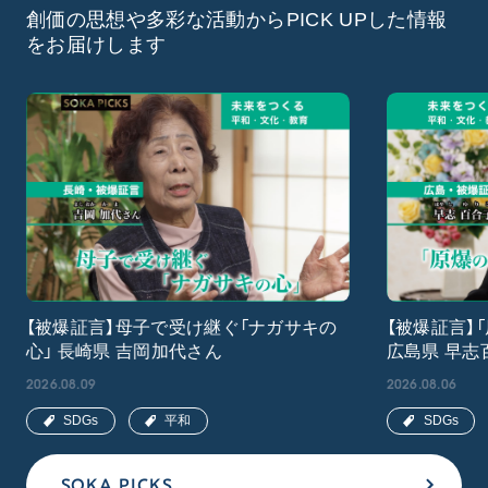
創価の思想や多彩な活動からPICK UPした情報
をお届けします
【被爆証言】母子で受け継ぐ「ナガサキの
【被爆証言】
心」 長崎県 吉岡加代さん
広島県 早志
2026.08.09
2026.08.06
SDGs
平和
SDGs
SOKA PICKS