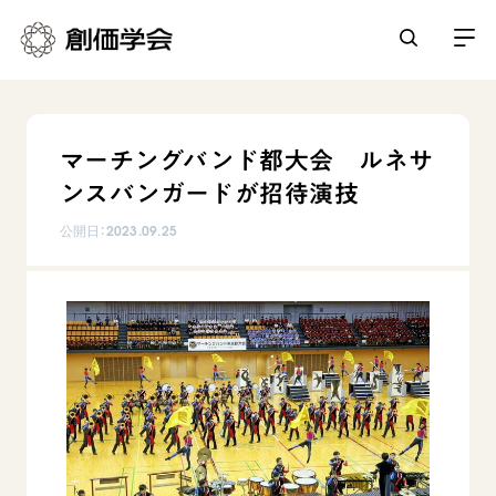
創価学会とは
マーチングバンド都大会 ルネサ
人間革命
ンスバンガードが招待演技
日常の活動
自他共の幸福
公開日：
2023.09.25
学会永遠の五指針
祈り
平和・文化・教育
朝晩の祈り（勤行・唱題）
御本尊
「平和の文化」を構築
座談会
聖典
世界の創価学会
核兵器の廃絶に向け連帯を拡大
仏法を学ぶ
日蓮大聖人の仏法（教学入門）
各国ウェブサイト
「人権文化」「ジェンダー平等」を促進
仏法を語る
基本情報
釈尊～法華経
世界の創価学会の歴史
「持続可能な開発目標（SDGs）」の取り組み
主な行事
日蓮大聖人
創価学会 会憲
人道支援
会員サポート
年間の活動について
創価学会の三代会長
創価学会 会則