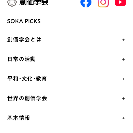
SOKA PICKS
創価学会とは
人間革命
日常の活動
自他共の幸福
学会永遠の五指針
祈り
平和・文化・教育
朝晩の祈り（勤行・唱題）
御本尊
「平和の文化」を構築
座談会
聖典
世界の創価学会
核兵器の廃絶、軍縮に向け連帯を拡大
仏法を学ぶ
日蓮大聖人の仏法（教学入門）
各国WEBSITE
「人権文化」「ジェンダー平等」を促進
仏法を語る
釈尊～法華経
基本情報
世界の創価学会の歴史
「持続可能な開発目標（SDGs）」の取り組み
主な行事
日蓮大聖人