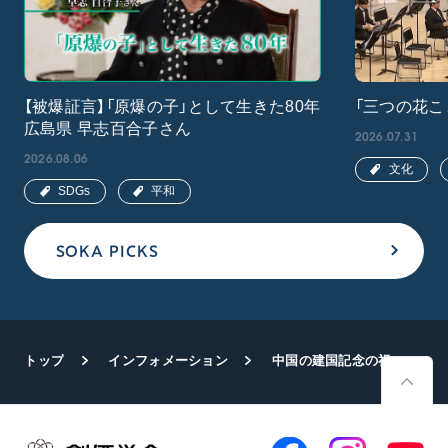
【被爆証言】「原爆の子」として生きた80年
「三つの花こ
広島県 早志百合子さん
2026.07.31
2026.08.06
文化
SDGs
平和
SOKA PICKS
トップ
インフォメーション
中国の建国記念の祝賀会 原田会長ら学会代表が出席