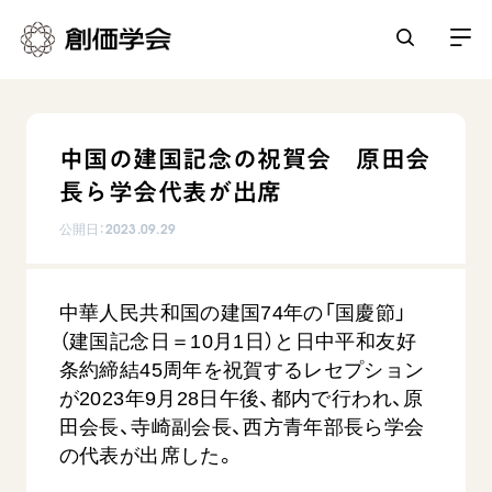
創価学会とは
中国の建国記念の祝賀会 原田会
人間革命
長ら学会代表が出席
日常の活動
自他共の幸福
公開日：
2023.09.29
学会永遠の五指針
祈り
平和・文化・教育
朝晩の祈り（勤行・唱題）
御本尊
中華人民共和国の建国74年の「国慶節」
「平和の文化」を構築
座談会
聖典
世界の創価学会
（建国記念日＝10月1日）と日中平和友好
核兵器の廃絶に向け連帯を拡大
仏法を学ぶ
日蓮大聖人の仏法（教学入門）
条約締結45周年を祝賀するレセプション
各国ウェブサイト
「人権文化」「ジェンダー平等」を促進
仏法を語る
が2023年9月28日午後、都内で行われ、原
基本情報
釈尊～法華経
世界の創価学会の歴史
田会長、寺崎副会長、西方青年部長ら学会
「持続可能な開発目標（SDGs）」の取り組み
主な行事
日蓮大聖人
創価学会 会憲
の代表が出席した。
人道支援
会員サポート
年間の活動について
創価学会の三代会長
創価学会 会則