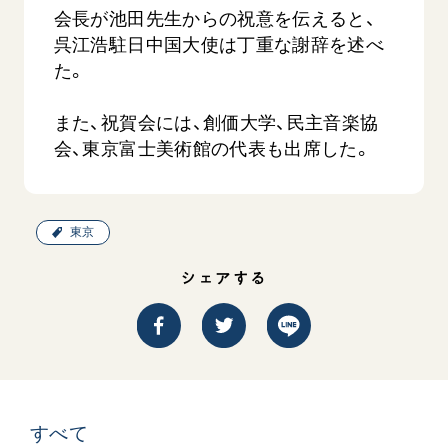
音楽活動
友人葬
会長が池田先生からの祝意を伝えると、
初代会長・牧口常三郎先生
座談会御書ｅ講義
創価学会 社会憲章
関連リンク
展示活動
呉江浩駐日中国大使は丁重な謝辞を述べ
彼岸
第2代会長・戸田城聖先生
小説『新・人間革命』『人間革命』要旨
組織・機構
た。
教育本部の活動
創価学会総本部
第3代会長・池田大作先生
御書検索［新版］
会長・理事長・各部長の紹介
ご意見
図書贈呈
墓地公園・納骨堂
また、祝賀会には、創価大学、民主音楽協
沿革
ご利用にあたって
会、東京富士美術館の代表も出席した。
聖教電子版
略年表
聖教ブックストア
入会について
soka youth media
東京
関連団体
Soka Gakkai グローバルサイト
道府県中心会館
シェアする
SGIピースサイト
SOKA PICKS
すべて見る
すべて