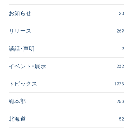
20
お知らせ
269
リリース
9
談話・声明
西
【被爆証言】「原爆の子」として生きた80年
「三つの
広島県 早志百…
2026.07.3
232
イベント・展示
2026.08.06
文化
SDGs
平和
動画
1973
トピックス
証言
広島
253
総本部
52
北海道