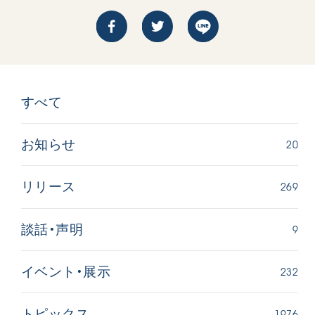
すべて
西
【被爆証言】「原爆の子」として生きた80年
「三つの
20
お知らせ
広島県 早志百…
2026.07.3
2026.08.06
文化
269
リリース
SDGs
平和
動画
証言
広島
9
談話・声明
232
イベント・展示
1976
トピックス