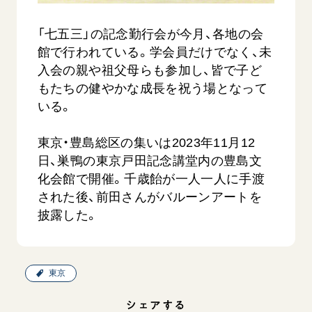
音楽活動
友人葬
初代会長・牧口常三郎先生
座談会御書ｅ講義
創価学会 社会憲章
関連リンク
展示活動
「七五三」の記念勤行会が今月、各地の会
彼岸
第2代会長・戸田城聖先生
小説『新・人間革命』『人間革命』要旨
組織・機構
館で行われている。学会員だけでなく、未
教育本部の活動
創価学会総本部
第3代会長・池田大作先生
御書検索［新版］
会長・理事長・各部長の紹介
入会の親や祖父母らも参加し、皆で子ど
ご意見
図書贈呈
墓地公園・納骨堂
もたちの健やかな成長を祝う場となって
沿革
ご利用にあたって
いる。
聖教電子版
略年表
聖教ブックストア
入会について
東京・豊島総区の集いは2023年11月12
soka youth media
日、巣鴨の東京戸田記念講堂内の豊島文
関連団体
化会館で開催。千歳飴が一人一人に手渡
Soka Gakkai グローバルサイト
道府県中心会館
された後、前田さんがバルーンアートを
SGIピースサイト
披露した。
SOKA PICKS
すべて見る
東京
シェアする