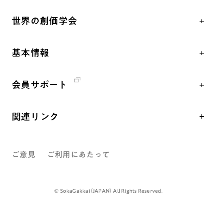
「平和の文化」を構築
座談会
聖典
世界の創価学会
核兵器の廃絶、軍縮に向け連帯を拡大
仏法を学ぶ
日蓮大聖人の仏法（教学入門）
各国WEBSITE
「人権文化」「ジェンダー平等」を促進
仏法を語る
釈尊～法華経
基本情報
世界の創価学会の歴史
「持続可能な開発目標（SDGs）」の取り組み
主な行事
日蓮大聖人
創価学会 会憲
人道支援
年間の活動について
創価学会の三代会長
会員サポート
創価学会 会則
音楽活動
友人葬
初代会長・牧口常三郎先生
座談会御書ｅ講義
創価学会 社会憲章
展示活動
彼岸
第2代会長・戸田城聖先生
関連リンク
小説『新・人間革命』『人間革命』要旨
組織・機構
教育本部の活動
第3代会長・池田大作先生
創価学会総本部
御書検索［新版］
会長・理事長・各部長紹介
図書贈呈
ご意見
ご利用にあたって
墓地公園・納骨堂
沿革
聖教電子版
略年表
聖教ブックストア
©️ SokaGakkai（JAPAN） All Rights Reserved.
入会について
soka youth media
関連団体