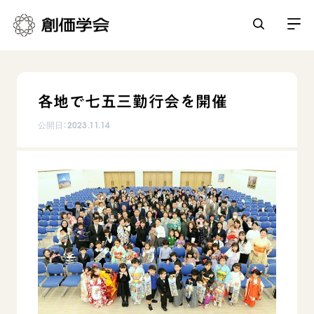
創価学会とは
各地で七五三勤行会を開催
人間革命
日常の活動
公開日：
2023.11.14
自他共の幸福
学会永遠の五指針
祈り
平和・文化・教育
朝晩の祈り（勤行・唱題）
御本尊
「平和の文化」を構築
座談会
聖典
世界の創価学会
核兵器の廃絶に向け連帯を拡大
仏法を学ぶ
日蓮大聖人の仏法（教学入門）
各国ウェブサイト
「人権文化」「ジェンダー平等」を促進
仏法を語る
基本情報
釈尊～法華経
世界の創価学会の歴史
「持続可能な開発目標（SDGs）」の取り組み
主な行事
日蓮大聖人
創価学会 会憲
人道支援
会員サポート
年間の活動について
創価学会の三代会長
創価学会 会則