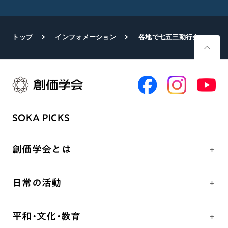
トップ
インフォメーション
各地で七五三勤行会を開催
SOKA PICKS
創価学会とは
人間革命
日常の活動
自他共の幸福
学会永遠の五指針
祈り
平和・文化・教育
朝晩の祈り（勤行・唱題）
御本尊