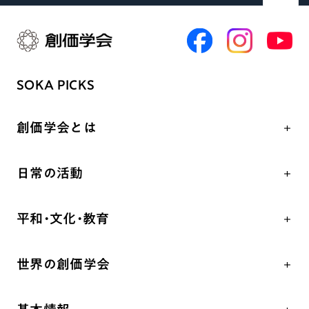
SOKA PICKS
創価学会とは
人間革命
日常の活動
自他共の幸福
学会永遠の五指針
祈り
平和・文化・教育
朝晩の祈り（勤行・唱題）
御本尊
「平和の文化」を構築
座談会
聖典
世界の創価学会
核兵器の廃絶、軍縮に向け連帯を拡大
仏法を学ぶ
日蓮大聖人の仏法（教学入門）
各国WEBSITE
「人権文化」「ジェンダー平等」を促進
仏法を語る
釈尊～法華経