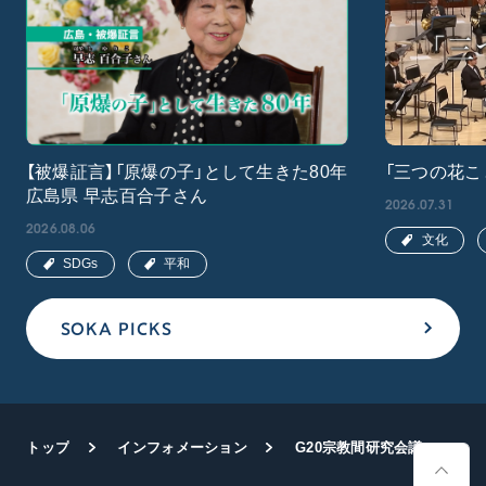
【被爆証言】「原爆の子」として生きた80年
「三つの花こ
広島県 早志百合子さん
2026.07.31
2026.08.06
文化
SDGs
平和
SOKA PICKS
トップ
インフォメーション
G20宗教間研究会議 SGIの代表が出席