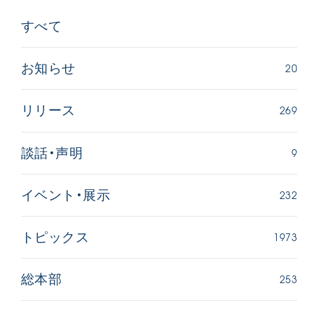
すべて
20
お知らせ
269
リリース
西
【被爆証言】「原爆の子」として生きた80年
「三つの
広島県 早志百…
9
談話・声明
2026.07.3
2026.08.06
文化
232
イベント・展示
SDGs
平和
動画
証言
広島
1973
トピックス
253
総本部