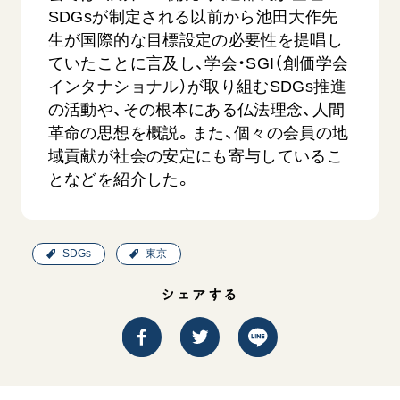
音楽活動
友人葬
SDGsが制定される以前から池田大作先
初代会長・牧口常三郎先生
座談会御書ｅ講義
創価学会 社会憲章
関連リンク
展示活動
生が国際的な目標設定の必要性を提唱し
彼岸
第2代会長・戸田城聖先生
小説『新・人間革命』『人間革命』要旨
組織・機構
ていたことに言及し、学会・SGI（創価学会
教育本部の活動
創価学会総本部
第3代会長・池田大作先生
御書検索［新版］
インタナショナル）が取り組むSDGs推進
会長・理事長・各部長の紹介
ご意見
図書贈呈
墓地公園・納骨堂
の活動や、その根本にある仏法理念、人間
沿革
ご利用にあたって
革命の思想を概説。また、個々の会員の地
聖教電子版
略年表
域貢献が社会の安定にも寄与しているこ
聖教ブックストア
となどを紹介した。
入会について
soka youth media
関連団体
Soka Gakkai グローバルサイト
道府県中心会館
SDGs
東京
SGIピースサイト
シェアする
SOKA PICKS
すべて見る