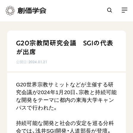
創価学会とは
G20宗教間研究会議 SGIの代表
人間革命
が出席
日常の活動
自他共の幸福
公開日：
2024.01.21
学会永遠の五指針
祈り
平和・文化・教育
朝晩の祈り（勤行・唱題）
御本尊
G20世界宗教サミットなどが主催する研
「平和の文化」を構築
座談会
聖典
世界の創価学会
究会議が2024年1月20日、宗教と持続可能
核兵器の廃絶に向け連帯を拡大
仏法を学ぶ
日蓮大聖人の仏法（教学入門）
な開発をテーマに都内の東海大学キャン
各国ウェブサイト
「人権文化」「ジェンダー平等」を促進
仏法を語る
パスで行われた。
基本情報
釈尊～法華経
世界の創価学会の歴史
「持続可能な開発目標（SDGs）」の取り組み
主な行事
日蓮大聖人
創価学会 会憲
持続可能な開発と社会の安定を巡る分科
人道支援
会員サポート
年間の活動について
創価学会の三代会長
会では、浅井SGI開発・人道部長が登壇。
創価学会 会則