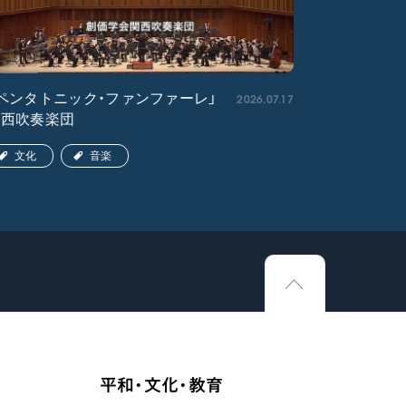
2026.07.17
ペンタトニック・ファンファーレ」
「エル・ク
関西吹奏楽団
ア吹奏楽団
文化
音楽
文化
平和・文化・教育