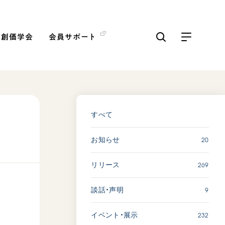
の創価学会
会員サポート
ICKS
すべて見る
すべて
会
20
お知らせ
【被爆証言】「原爆の子」と
して生きた80年 広島県 早
269
リリース
志百…
2026.08.06
9
談話・声明
SDGs
平和
動画
証言
232
イベント・展示