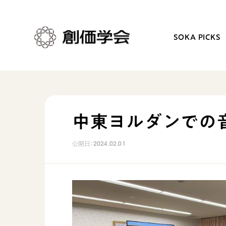
SOKA PICKS
創価学会とは
日常の活動
中東ヨルダンでの
人間革命
学会永遠の五指針
公開日：
2024.02.01
自他共の幸福
朝晩の祈り（勤行・唱題
祈り
座談会
御本尊
仏法を学ぶ
聖典
仏法を語る
日蓮大聖人の仏法（教学入門）
主な行事
釈尊～法華経
年間の活動について