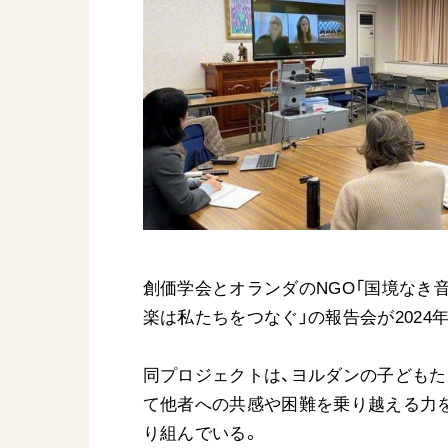
日蓮大聖人
友人葬
創価学会の三代会長
彼岸
初代会長・牧口常三郎先生
第2代会長・戸田城聖先生
第3代会長・池田大作先生
世界の創価学会
基本情報
各国ウェブサイト
会員サポート
創価学会とオランダのNGO「国境なき
世界の創価学会の歴史
楽は私たちをつなぐ」の報告会が2024
座談会御書ｅ講義
小説『新・人間革命』『
同プロジェクトは、ヨルダンの子どもた
要旨
て他者への共感や困難を乗り越える力
御書検索［新版］
り組んでいる。