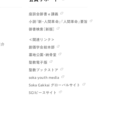
座談会御書ｅ講義
小説『新・人間革命』『人間革命』要旨
御書検索［新版］
＜関連リンク＞
紹介
創価学会総本部
墓地公園・納骨堂
聖教電子版
聖教ブックストア
soka youth media
Soka Gakkai グローバルサイト
SGIピースサイト