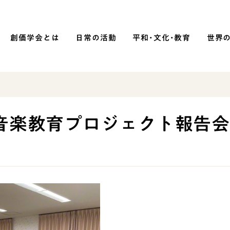
創価学会とは
日常の活動
平和・文化・教育
世界
SOKA P
平和・文化・教育
音楽教育プロジェクト報告
「平和の文化」を構築
）
核兵器の廃絶に向け連帯を拡大
「人権文化」「ジェンダー平等」を
促進
「持続可能な開発目標（SDGs）」の
取り組み
人道支援