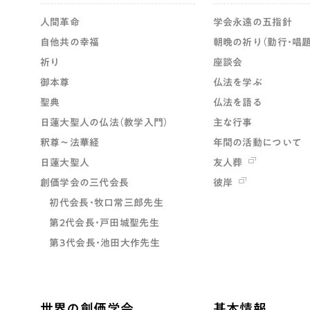
人間革命
学会永遠の五指針
自他共の幸福
朝晩の祈り（勤行・唱題
祈り
座談会
御本尊
仏法を学ぶ
聖典
仏法を語る
日蓮大聖人の仏法（教学入門）
主な行事
釈尊～法華経
年間の活動について
日蓮大聖人
友人葬
創価学会の三代会長
彼岸
初代会長・牧口常三郎先生
第2代会長・戸田城聖先生
第3代会長・池田大作先生
世界の創価学会
基本情報