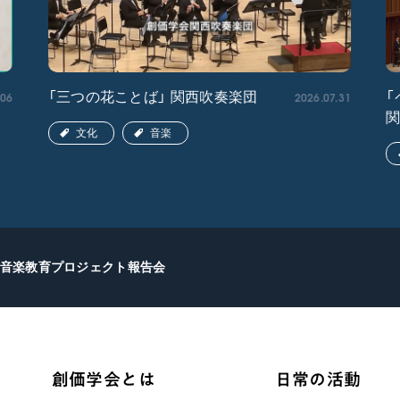
.06
2026.07.31
「三つの花ことば」 関西吹奏楽団
「
文化
音楽
音楽教育プロジェクト報告会
創価学会とは
日常の活動