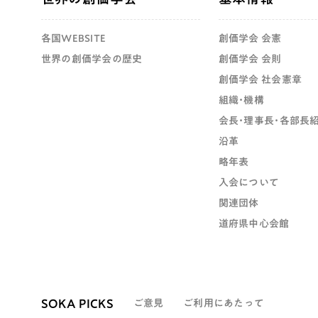
各国WEBSITE
創価学会 会憲
世界の創価学会の歴史
創価学会 会則
創価学会 社会憲章
組織・機構
会長・理事長・各部長
沿革
略年表
入会について
関連団体
道府県中心会館
SOKA PICKS
ご意見
ご利用にあたって