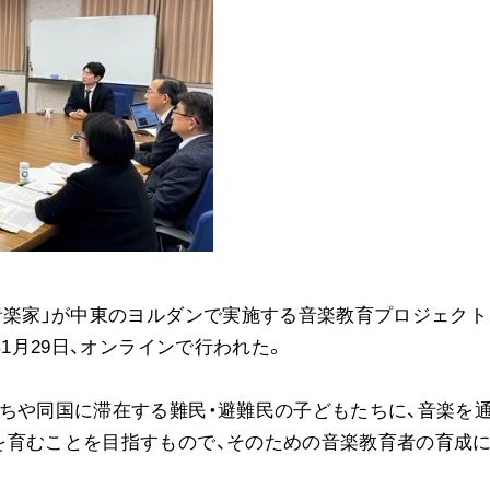
音楽活動
展示活動
教育本部の活動
図書贈呈
＜関連リンク＞
創価学会総本部
墓地公園・納骨堂
音楽家」が中東のヨルダンで実施する音楽教育プロジェクト
聖教電子版
年1月29日、オンラインで行われた。
聖教ブックストア
人間革命』
soka youth media
ちや同国に滞在する難民・避難民の子どもたちに、音楽を
Soka Gakkai グローバルサイト
を育むことを目指すもので、そのための音楽教育者の育成
SGIピースサイト