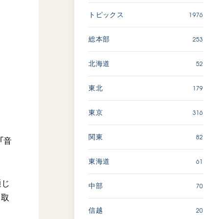
広島
1976
トピックス
「三つの花ことば」 関西吹
253
総本部
奏楽団
2026.07.31
52
北海道
文化
音楽
179
東北
動画
316
東京
82
関東
「ペンタトニック・ファン
「音
ファーレ」 関西吹奏楽団
2026.07.17
61
東海道
文化
音楽
通じ
70
中部
動画
に取
20
信越